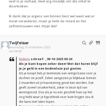
veel in je verhaal. Heel erg moeilijk om die cirkel te
doorbreken.
Ik denk dat je ergens van binnen best wel weet wat er
moet veranderen, maar je hebt de moed en het
zelfvertrouwen niet. Klopt dat?
Twijfelaar
woensdag 15 november 2023
om 09:40
Dubois
schreef:
↑
30-10-2023 00:24
Als je kunt kopen zeker doen! Met dat huren blijf
je je geld in een bodemloze put gooien.
Als je koopt heb je tenminste een veilige basis voor je
dochter en jezelf. Zeker aangezien je blijkbaar binnen
2 maanden uit je huurwoning gezet kan worden. Dat
geeft zoveel onzekerheid, zeker in deze tijd van
woningnood. Dus als je nu een geschikt huis op het
oog hebt waar je hypotheek voor kunt krijgen zou ik
die kans niet laten lopen.