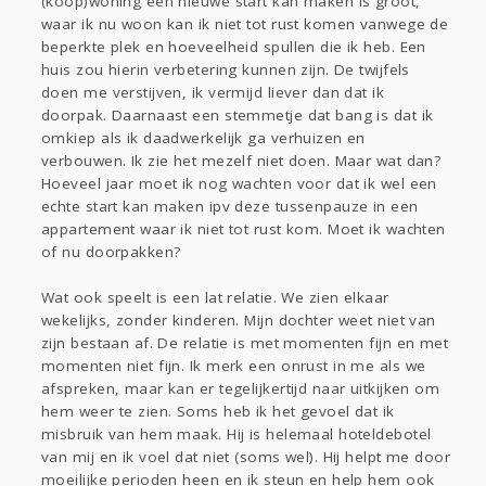
(koop)woning een nieuwe start kan maken is groot,
waar ik nu woon kan ik niet tot rust komen vanwege de
beperkte plek en hoeveelheid spullen die ik heb. Een
huis zou hierin verbetering kunnen zijn. De twijfels
doen me verstijven, ik vermijd liever dan dat ik
doorpak. Daarnaast een stemmetje dat bang is dat ik
omkiep als ik daadwerkelijk ga verhuizen en
verbouwen. Ik zie het mezelf niet doen. Maar wat dan?
Hoeveel jaar moet ik nog wachten voor dat ik wel een
echte start kan maken ipv deze tussenpauze in een
appartement waar ik niet tot rust kom. Moet ik wachten
of nu doorpakken?
Wat ook speelt is een lat relatie. We zien elkaar
wekelijks, zonder kinderen. Mijn dochter weet niet van
zijn bestaan af. De relatie is met momenten fijn en met
momenten niet fijn. Ik merk een onrust in me als we
afspreken, maar kan er tegelijkertijd naar uitkijken om
hem weer te zien. Soms heb ik het gevoel dat ik
misbruik van hem maak. Hij is helemaal hoteldebotel
van mij en ik voel dat niet (soms wel). Hij helpt me door
moeilijke perioden heen en ik steun en help hem ook