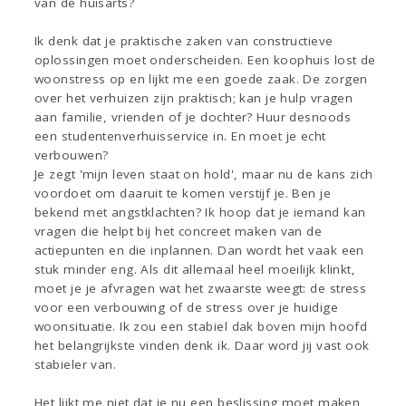
van de huisarts?
Ik denk dat je praktische zaken van constructieve
oplossingen moet onderscheiden. Een koophuis lost de
woonstress op en lijkt me een goede zaak. De zorgen
over het verhuizen zijn praktisch; kan je hulp vragen
aan familie, vrienden of je dochter? Huur desnoods
een studentenverhuisservice in. En moet je echt
verbouwen?
Je zegt 'mijn leven staat on hold', maar nu de kans zich
voordoet om daaruit te komen verstijf je. Ben je
bekend met angstklachten? Ik hoop dat je iemand kan
vragen die helpt bij het concreet maken van de
actiepunten en die inplannen. Dan wordt het vaak een
stuk minder eng. Als dit allemaal heel moeilijk klinkt,
moet je je afvragen wat het zwaarste weegt: de stress
voor een verbouwing of de stress over je huidige
woonsituatie. Ik zou een stabiel dak boven mijn hoofd
het belangrijkste vinden denk ik. Daar word jij vast ook
stabieler van.
Het lijkt me niet dat je nu een beslissing moet maken