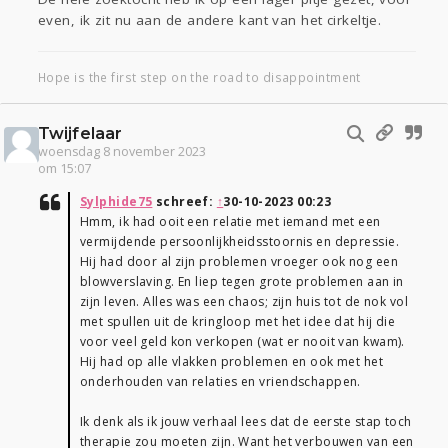
even, ik zit nu aan de andere kant van het cirkeltje.
Hope is the first step on the road to disappointment
Twijfelaar
woensdag 8 november 2023
om 15:07
Sylphide75
schreef:
↑
30-10-2023 00:23
Hmm, ik had ooit een relatie met iemand met een
vermijdende persoonlijkheidsstoornis en depressie.
Hij had door al zijn problemen vroeger ook nog een
blowverslaving. En liep tegen grote problemen aan in
zijn leven. Alles was een chaos; zijn huis tot de nok vol
met spullen uit de kringloop met het idee dat hij die
voor veel geld kon verkopen (wat er nooit van kwam).
Hij had op alle vlakken problemen en ook met het
onderhouden van relaties en vriendschappen.
Ik denk als ik jouw verhaal lees dat de eerste stap toch
therapie zou moeten zijn. Want het verbouwen van een