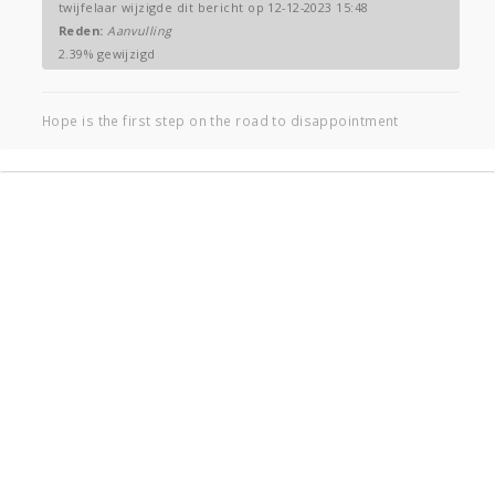
twijfelaar wijzigde dit bericht op 12-12-2023 15:48
Reden:
Aanvulling
2.39% gewijzigd
Hope is the first step on the road to disappointment