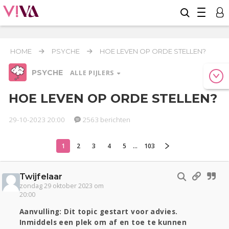
HOME
PSYCHE
HOE LEVEN OP ORDE STELLEN?
PSYCHE
ALLE PIJLERS
HOE LEVEN OP ORDE STELLEN?
29-10-2023 20:00
2563 berichten
Relaties
Werk & Studie
Geld & Recht
Reizen
Seks
Gezondheid
Coronavirus
Overig
COVID-19
1
2
3
4
5
...
103
Actueel
Oekraïne
Entertainment
Lijf & Lijn
Kinderen
Digi
Eten
Mode & Beauty
Twijfelaar
Zwanger
Thuis
Klussen
zondag 29 oktober 2023 om
20:00
Psyche
Aanvulling: Dit topic gestart voor advies.
Inmiddels een plek om af en toe te kunnen
Sport
Contact
Viva zoekt
Aangeboden