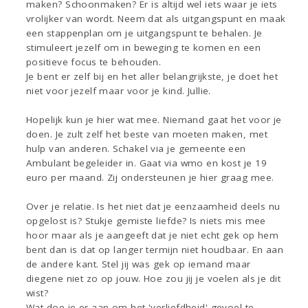
maken? Schoonmaken? Er is altijd wel iets waar je iets
vrolijker van wordt. Neem dat als uitgangspunt en maak
een stappenplan om je uitgangspunt te behalen. Je
stimuleert jezelf om in beweging te komen en een
positieve focus te behouden.
Je bent er zelf bij en het aller belangrijkste, je doet het
niet voor jezelf maar voor je kind. Jullie.
Hopelijk kun je hier wat mee. Niemand gaat het voor je
doen. Je zult zelf het beste van moeten maken, met
hulp van anderen. Schakel via je gemeente een
Ambulant begeleider in. Gaat via wmo en kost je 19
euro per maand. Zij ondersteunen je hier graag mee.
Over je relatie. Is het niet dat je eenzaamheid deels nu
opgelost is? Stukje gemiste liefde? Is niets mis mee
hoor maar als je aangeeft dat je niet echt gek op hem
bent dan is dat op langer termijn niet houdbaar. En aan
de andere kant. Stel jij was gek op iemand maar
diegene niet zo op jouw. Hoe zou jij je voelen als je dit
wist?
Wat doe je er aan om het 'verliefdheid' gevoel te