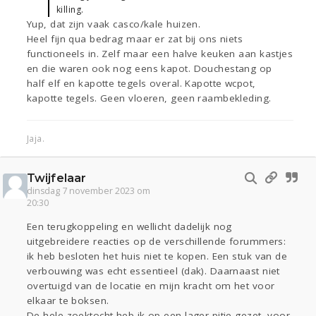
killing.
Yup, dat zijn vaak casco/kale huizen.
Heel fijn qua bedrag maar er zat bij ons niets
functioneels in. Zelf maar een halve keuken aan kastjes
en die waren ook nog eens kapot. Douchestang op
half elf en kapotte tegels overal. Kapotte wcpot,
kapotte tegels. Geen vloeren, geen raambekleding.
Jaja.
Twijfelaar
dinsdag 7 november 2023 om
20:30
Een terugkoppeling en wellicht dadelijk nog
uitgebreidere reacties op de verschillende forummers:
ik heb besloten het huis niet te kopen. Een stuk van de
verbouwing was echt essentieel (dak). Daarnaast niet
overtuigd van de locatie en mijn kracht om het voor
elkaar te boksen.
De hele zoektocht heb ik op een lager pitje gezet, voor