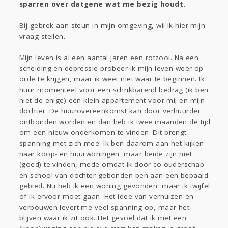
sparren over datgene wat me bezig houdt.
Gevraagd
Horen
Doen
Zien
Lezen
Bij gebrek aan steun in mijn omgeving, wil ik hier mijn
vraag stellen.
Mijn leven is al een aantal jaren een rotzooi. Na een
scheiding en depressie probeer ik mijn leven weer op
orde te krijgen, maar ik weet niet waar te beginnen. Ik
huur momenteel voor een schrikbarend bedrag (ik ben
niet de enige) een klein appartement voor mij en mijn
dochter. De huurovereenkomst kan door verhuurder
ontbonden worden en dan heb ik twee maanden de tijd
om een nieuw onderkomen te vinden. Dit brengt
spanning met zich mee. Ik ben daarom aan het kijken
naar koop- en huurwoningen, maar beide zijn niet
(goed) te vinden, mede omdat ik door co-ouderschap
en school van dochter gebonden ben aan een bepaald
gebied. Nu heb ik een woning gevonden, maar ik twijfel
of ik ervoor moet gaan. Het idee van verhuizen en
verbouwen levert me veel spanning op, maar het
blijven waar ik zit ook. Het gevoel dat ik met een