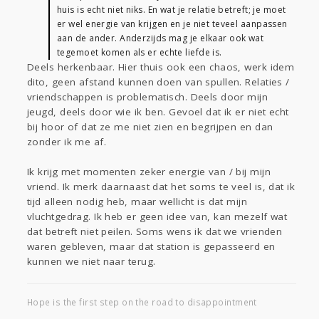
huis is echt niet niks. En wat je relatie betreft; je moet
er wel energie van krijgen en je niet teveel aanpassen
aan de ander. Anderzijds mag je elkaar ook wat
tegemoet komen als er echte liefde is.
Deels herkenbaar. Hier thuis ook een chaos, werk idem
dito, geen afstand kunnen doen van spullen. Relaties /
vriendschappen is problematisch. Deels door mijn
jeugd, deels door wie ik ben. Gevoel dat ik er niet echt
bij hoor of dat ze me niet zien en begrijpen en dan
zonder ik me af.
Ik krijg met momenten zeker energie van / bij mijn
vriend. Ik merk daarnaast dat het soms te veel is, dat ik
tijd alleen nodig heb, maar wellicht is dat mijn
vluchtgedrag. Ik heb er geen idee van, kan mezelf wat
dat betreft niet peilen. Soms wens ik dat we vrienden
waren gebleven, maar dat station is gepasseerd en
kunnen we niet naar terug.
Hope is the first step on the road to disappointment