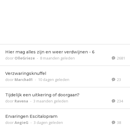
Hier mag alles zijn en weer verdwijnen - 6
door
OlleGrieze
-
8 maanden geleden
2681
Verzwaringsknuffel
door
Marcha01
-
10 dagen geleden
23
Tijdelijk een uitkering of doorgaan?
door
Ravena
-
3 maanden geleden
234
Ervaringen Escitalopram
door
AngieG
-
3 dagen geleden
38