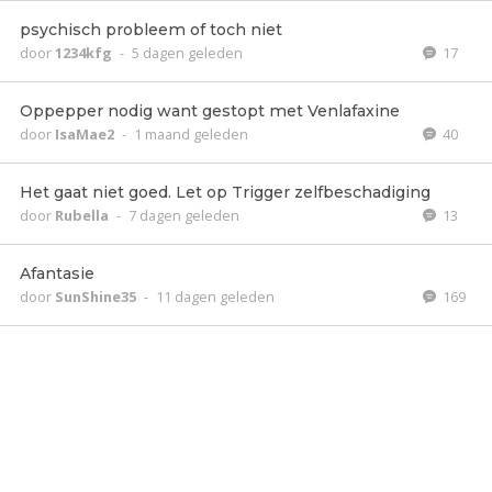
psychisch probleem of toch niet
door
1234kfg
-
5 dagen geleden
17
Oppepper nodig want gestopt met Venlafaxine
door
IsaMae2
-
1 maand geleden
40
Het gaat niet goed. Let op Trigger zelfbeschadiging
door
Rubella
-
7 dagen geleden
13
Afantasie
door
SunShine35
-
11 dagen geleden
169