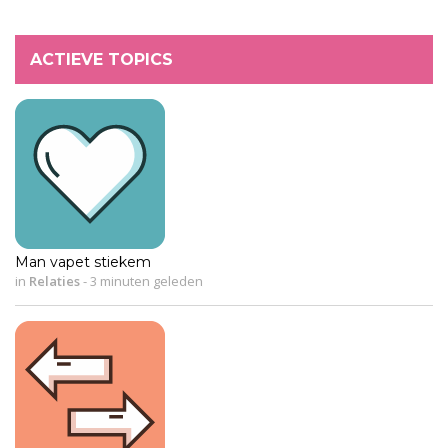
ACTIEVE TOPICS
Man vapet stiekem
in
Relaties
-
3 minuten geleden