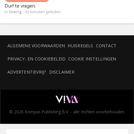
Durf te vragen.
in
Overig
-
43 minuten geleden
ALGEMENE VOORWAARDEN
HUISREGELS
CONTACT
PRIVACY- EN COOKIEBELEID
COOKIE INSTELLINGEN
ADVERTENTIEVRIJ?
DISCLAIMER
© 2026 Kompas Publishing B.V. - alle rechten voorbehouden