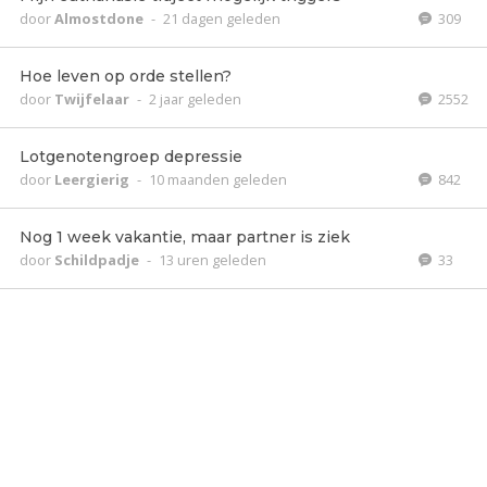
door
Almostdone
-
21 dagen geleden
309
Hoe leven op orde stellen?
door
Twijfelaar
-
2 jaar geleden
2552
Lotgenotengroep depressie
door
Leergierig
-
10 maanden geleden
842
Nog 1 week vakantie, maar partner is ziek
door
Schildpadje
-
13 uren geleden
33