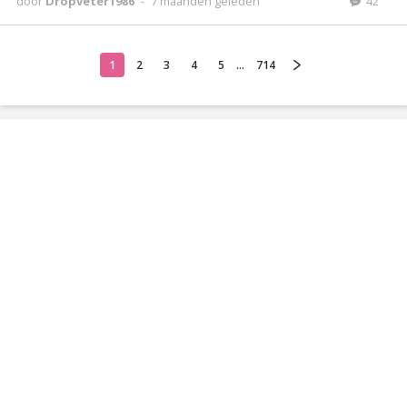
door
Dropveter1986
-
7 maanden geleden
42
1
2
3
4
5
...
714