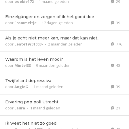
door
poekie172
-
1 maand geleden
29
Einzelgänger en zorgen of ik het goed doe
door
Frommeltje
-
17 dagen geleden
39
Als je echt niet meer kan, maar dat kan niet…
door
Lente19251003-
-
2 maanden geleden
776
Waarom is het leven mooi?
door
Mintel88
-
9 maanden geleden
48
Twijfel antidepressiva
door
AngieG
-
1 maand geleden
39
Ervaring pop poli Utrecht
door
Laura
-
1 maand geleden
21
Ik weet het niet zo goed