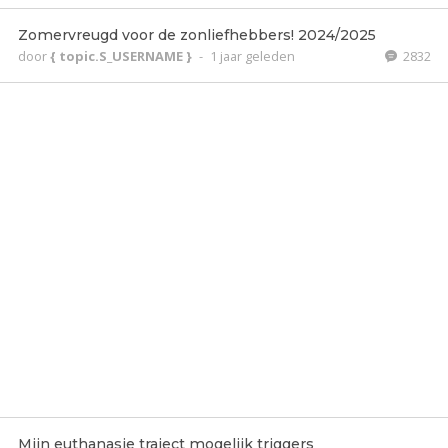
Zomervreugd voor de zonliefhebbers! 2024/2025
door
{ topic.S_USERNAME }
-
1 jaar geleden
2832
Mijn euthanasie traject mogelijk triggers