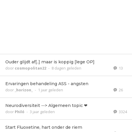
Ouder glijdt af[..] maar is koppig [lege OP]
door
cosmopolitan22
-
8 dagen geleden
13
Ervaringen behandeling ASS - angsten
door
_horizon_
-
1 jaar geleden
26
Neurodiversiteit --> Algemeen topic ❤
door
Philó
-
3 jaar geleden
3324
Start Fluoxetine, hart onder de riem