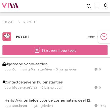
HOME
PSYCHE
PSYCHE
meer info
Start een nieuw topic
Algemene Voorwaarden
door
CommunityManagerViva
-
5 jaar geleden
0
Contactgegevens hulpinstanties
door
ModeratorViva
-
6 jaar geleden
0
Herfst/winterliefde voor de zomerhaters deel 12.
door
Sun.lover
-
1 jaar geleden
1573