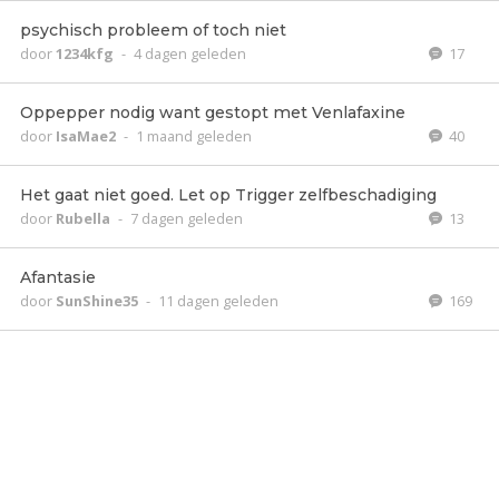
psychisch probleem of toch niet
door
1234kfg
-
4 dagen geleden
17
Oppepper nodig want gestopt met Venlafaxine
door
IsaMae2
-
1 maand geleden
40
Het gaat niet goed. Let op Trigger zelfbeschadiging
door
Rubella
-
7 dagen geleden
13
Afantasie
door
SunShine35
-
11 dagen geleden
169