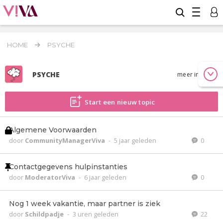
HOME
PSYCHE
PSYCHE
meer info
Start een nieuw topic
Algemene Voorwaarden
door
CommunityManagerViva
-
5 jaar geleden
0
Contactgegevens hulpinstanties
door
ModeratorViva
-
6 jaar geleden
0
Nog 1 week vakantie, maar partner is ziek
door
Schildpadje
-
3 uren geleden
22