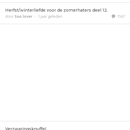
Herfst/winterliefde voor de zomerhaters deel 12.
door
Sun.lover
-
1 jaar geleden
1567
Verzwaringsknuffel