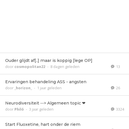
Ouder glijdt af[..] maar is koppig [lege OP]
door
cosmopolitan22
-
8 dagen geleden
13
Ervaringen behandeling ASS - angsten
door
_horizon_
-
1 jaar geleden
26
Neurodiversiteit --> Algemeen topic ❤
door
Philó
-
3 jaar geleden
3324
Start Fluoxetine, hart onder de riem