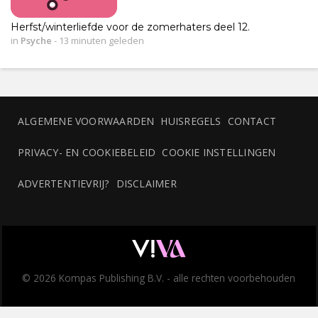
Herfst/winterliefde voor de zomerhaters deel 12.
in
Psyche
-
13 minuten geleden
ALGEMENE VOORWAARDEN
HUISREGELS
CONTACT
PRIVACY- EN COOKIEBELEID
COOKIE INSTELLINGEN
ADVERTENTIEVRIJ?
DISCLAIMER
© 2026 Kompas Publishing B.V. - alle rechten voorbehouden