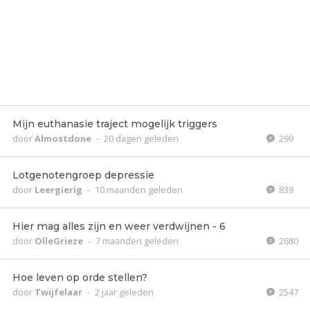
Mijn euthanasie traject mogelijk triggers
door
Almostdone
-
20 dagen geleden
299
Lotgenotengroep depressie
door
Leergierig
-
10 maanden geleden
839
Hier mag alles zijn en weer verdwijnen - 6
door
OlleGrieze
-
7 maanden geleden
2680
Hoe leven op orde stellen?
door
Twijfelaar
-
2 jaar geleden
2547