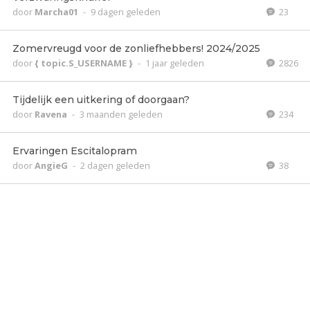
door
Marcha01
-
9 dagen geleden
23
Zomervreugd voor de zonliefhebbers! 2024/2025
door
{ topic.S_USERNAME }
-
1 jaar geleden
2826
Tijdelijk een uitkering of doorgaan?
door
Ravena
-
3 maanden geleden
234
Ervaringen Escitalopram
door
AngieG
-
2 dagen geleden
38