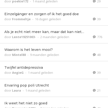
door
poekie172
-
1 maand geleden
29
Einzelgänger en zorgen of ik het goed doe
door
Frommeltje
-
16 dagen geleden
39
Als je echt niet meer kan, maar dat kan niet…
door
Lente19251003-
-
2 maanden geleden
776
Waarom is het leven mooi?
door
Mintel88
-
9 maanden geleden
48
Twijfel antidepressiva
door
AngieG
-
1 maand geleden
39
Ervaring pop poli Utrecht
door
Laura
-
1 maand geleden
21
Ik weet het niet zo goed