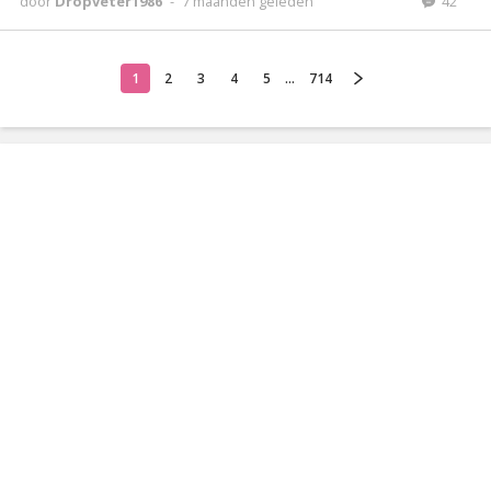
door
Dropveter1986
-
7 maanden geleden
42
1
2
3
4
5
...
714