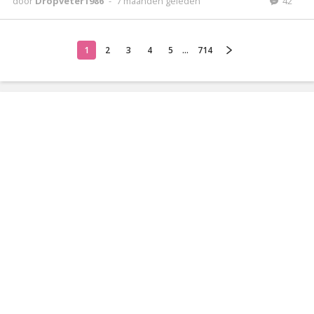
door
Dropveter1986
-
7 maanden geleden
42
1
2
3
4
5
...
714