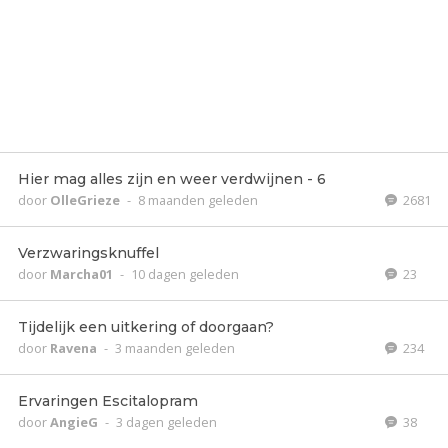
Hier mag alles zijn en weer verdwijnen - 6
door
OlleGrieze
-
8 maanden geleden
2681
Verzwaringsknuffel
door
Marcha01
-
10 dagen geleden
23
Tijdelijk een uitkering of doorgaan?
door
Ravena
-
3 maanden geleden
234
Ervaringen Escitalopram
door
AngieG
-
3 dagen geleden
38