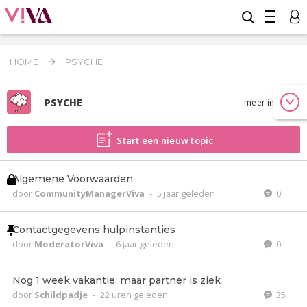
HOME
PSYCHE
PSYCHE
meer info
Start een nieuw topic
Algemene Voorwaarden
door
CommunityManagerViva
-
5 jaar geleden
0
Contactgegevens hulpinstanties
door
ModeratorViva
-
6 jaar geleden
0
Nog 1 week vakantie, maar partner is ziek
door
Schildpadje
-
22 uren geleden
35