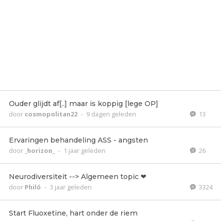
Ouder glijdt af[..] maar is koppig [lege OP]
door
cosmopolitan22
-
9 dagen geleden
13
Ervaringen behandeling ASS - angsten
door
_horizon_
-
1 jaar geleden
26
Neurodiversiteit --> Algemeen topic ❤
door
Philó
-
3 jaar geleden
3324
Start Fluoxetine, hart onder de riem