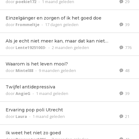
door
poekie172
-
1 maand geleden
29
Einzelgänger en zorgen of ik het goed doe
door
Frommeltje
-
17 dagen geleden
39
Als je echt niet meer kan, maar dat kan niet…
door
Lente19251003-
-
2 maanden geleden
776
Waarom is het leven mooi?
door
Mintel88
-
9 maanden geleden
48
Twijfel antidepressiva
door
AngieG
-
1 maand geleden
39
Ervaring pop poli Utrecht
door
Laura
-
1 maand geleden
21
Ik weet het niet zo goed