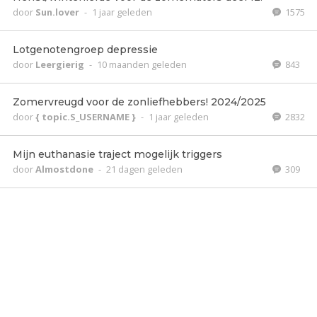
door
Sun.lover
-
1 jaar geleden
1575
Lotgenotengroep depressie
door
Leergierig
-
10 maanden geleden
843
Zomervreugd voor de zonliefhebbers! 2024/2025
door
{ topic.S_USERNAME }
-
1 jaar geleden
2832
Mijn euthanasie traject mogelijk triggers
door
Almostdone
-
21 dagen geleden
309