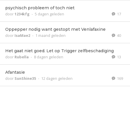
psychisch probleem of toch niet
door
1234kfg
-
5 dagen geleden
17
Oppepper nodig want gestopt met Venlafaxine
door
IsaMae2
-
1 maand geleden
40
Het gaat niet goed. Let op Trigger zelfbeschadiging
door
Rubella
-
8 dagen geleden
13
Afantasie
door
SunShine35
-
12 dagen geleden
169