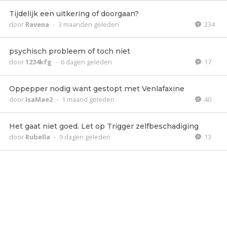
Tijdelijk een uitkering of doorgaan?
door
Ravena
-
3 maanden geleden
234
psychisch probleem of toch niet
door
1234kfg
-
6 dagen geleden
17
Oppepper nodig want gestopt met Venlafaxine
door
IsaMae2
-
1 maand geleden
40
Het gaat niet goed. Let op Trigger zelfbeschadiging
door
Rubella
-
9 dagen geleden
13