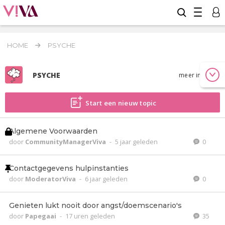
HOME
PSYCHE
PSYCHE
meer info
Start een nieuw topic
Algemene Voorwaarden
door
CommunityManagerViva
-
5 jaar geleden
0
Contactgegevens hulpinstanties
door
ModeratorViva
-
6 jaar geleden
0
Genieten lukt nooit door angst/doemscenario's
door
Papegaai
-
17 uren geleden
35