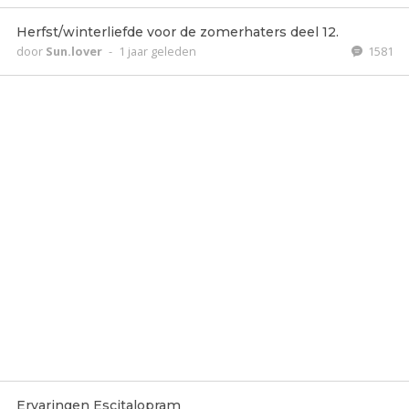
Herfst/winterliefde voor de zomerhaters deel 12.
door
Sun.lover
-
1 jaar geleden
1581
Ervaringen Escitalopram