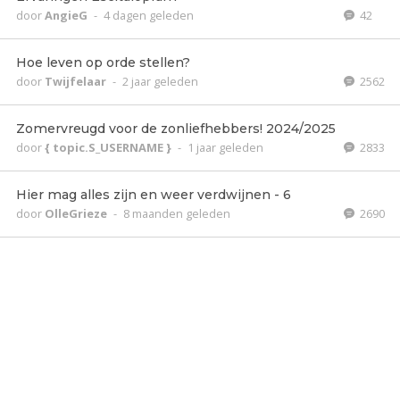
door
AngieG
-
4 dagen geleden
42
Hoe leven op orde stellen?
door
Twijfelaar
-
2 jaar geleden
2562
Zomervreugd voor de zonliefhebbers! 2024/2025
door
{ topic.S_USERNAME }
-
1 jaar geleden
2833
Hier mag alles zijn en weer verdwijnen - 6
door
OlleGrieze
-
8 maanden geleden
2690