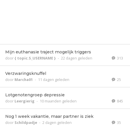
Mijn euthanasie traject mogelijk triggers
door
{ topic.S_USERNAME }
-
22 dagen geleden
313
Verzwaringsknuffel
door
Marcha01
-
11 dagen geleden
25
Lotgenotengroep depressie
door
Leergierig
-
10 maanden geleden
845
Nog 1 week vakantie, maar partner is ziek
door
Schildpadje
-
2 dagen geleden
35