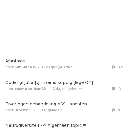
Afantasie
door
SunShine35
-
13 dagen geleden
169
Ouder glijdt af[..] maar is koppig [lege OP]
door
cosmopolitan22
-
10 dagen geleden
13
Ervaringen behandeling ASS - angsten
door
_horizon_
-
1 jaar geleden
26
Neurodiversiteit --> Algemeen topic ❤