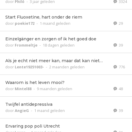
door
Philó
-
3 jaar geleden
3324
Start Fluoxetine, hart onder de riem
door
poekie172
-
1 maand geleden
29
Einzelgänger en zorgen of ik het goed doe
door
Frommeltje
-
18 dagen geleden
39
Als je echt niet meer kan, maar dat kan niet…
door
Lente19251003-
-
2 maanden geleden
776
Waarom is het leven mooi?
door
Mintel88
-
9 maanden geleden
48
Twijfel antidepressiva
door
AngieG
-
1 maand geleden
39
Ervaring pop poli Utrecht