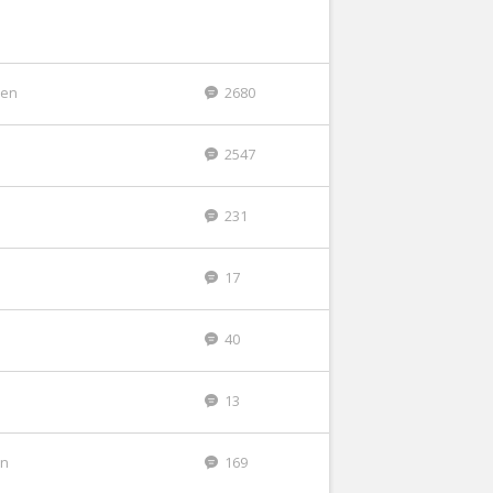
den
2680
2547
231
17
40
13
en
169