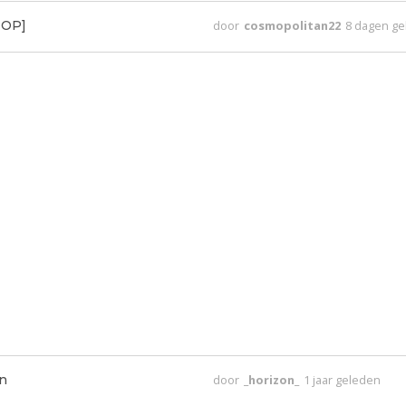
e OP]
door
cosmopolitan22
8 dagen g
n
door
_horizon_
1 jaar geleden