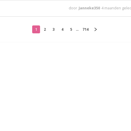
door
Janneke350
4 maanden gele
1
2
3
4
5
...
714