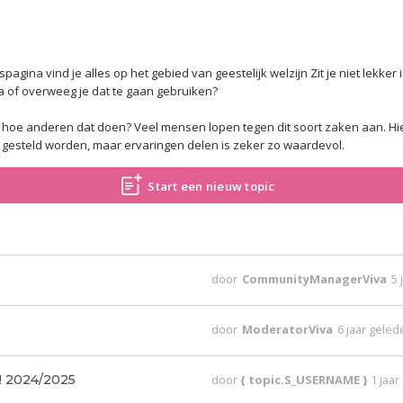
gina vind je alles op het gebied van geestelijk welzijn Zit je niet lekker i
a of overweeg je dat te gaan gebruiken?
 en hoe anderen dat doen? Veel mensen lopen tegen dit soort zaken aan. Hi
esteld worden, maar ervaringen delen is zeker zo waardevol.
Start een nieuw topic
door
CommunityManagerViva
5 
door
ModeratorViva
6 jaar gele
! 2024/2025
door
{ topic.S_USERNAME }
1 jaa