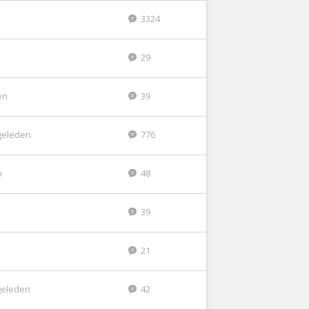
3324
29
en
39
geleden
776
n
48
39
21
geleden
42