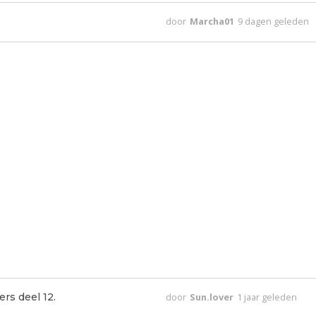
door
Marcha01
9 dagen geleden
rs deel 12.
door
Sun.lover
1 jaar geleden