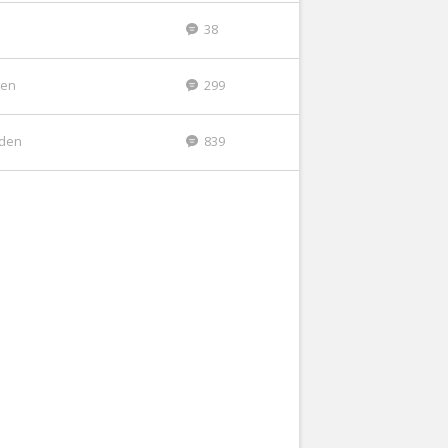
38
den
299
eden
839