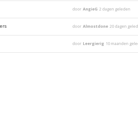
door
AngieG
2 dagen geleden
ers
door
Almostdone
20 dagen gele
door
Leergierig
10 maanden gel