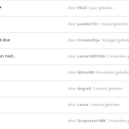
❤
door
Philó
3 jaar geleden
door
poekie172
1 maand geleden
d doe
door
Frommeltje
16 dagen geled
an niet…
door
Lente19251003-
2 maanden 
door
Mintel88
9 maanden gelede
door
AngieG
1 maand geleden
door
Laura
1 maand geleden
door
Dropveter1986
7 maanden 