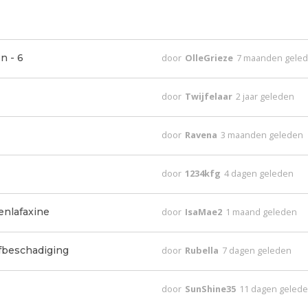
n - 6
door
OlleGrieze
7 maanden gele
door
Twijfelaar
2 jaar geleden
door
Ravena
3 maanden geleden
door
1234kfg
4 dagen geleden
nlafaxine
door
IsaMae2
1 maand geleden
lfbeschadiging
door
Rubella
7 dagen geleden
door
SunShine35
11 dagen geled