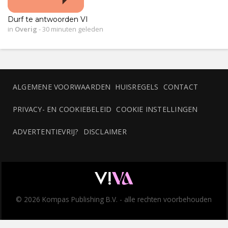
Durf te antwoorden VI
in
Overig
-
30 minuten geleden
ALGEMENE VOORWAARDEN
HUISREGELS
CONTACT
PRIVACY- EN COOKIEBELEID
COOKIE INSTELLINGEN
ADVERTENTIEVRIJ?
DISCLAIMER
© 2026 Kompas Publishing B.V. - alle rechten voorbehouden