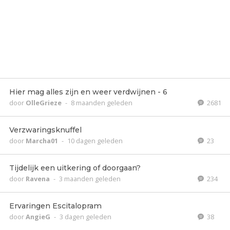
Hier mag alles zijn en weer verdwijnen - 6
door
OlleGrieze
-
8 maanden geleden
2681
Verzwaringsknuffel
door
Marcha01
-
10 dagen geleden
23
Tijdelijk een uitkering of doorgaan?
door
Ravena
-
3 maanden geleden
234
Ervaringen Escitalopram
door
AngieG
-
3 dagen geleden
38