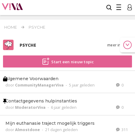
HOME
PSYCHE
PSYCHE
meer info
Start een nieuw topic
Algemene Voorwaarden
door
CommunityManagerViva
-
5 jaar geleden
0
Contactgegevens hulpinstanties
door
ModeratorViva
-
6 jaar geleden
0
Mijn euthanasie traject mogelijk triggers
door
Almostdone
-
21 dagen geleden
311