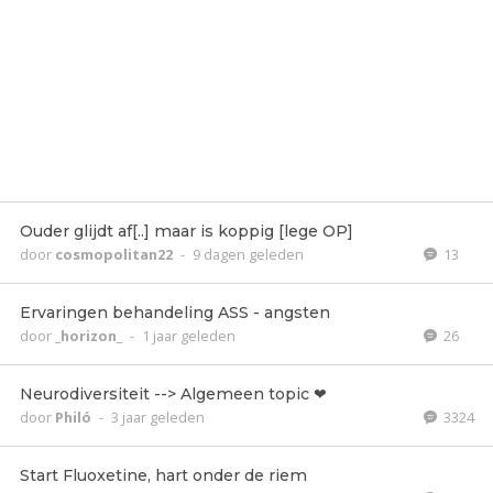
Ouder glijdt af[..] maar is koppig [lege OP]
door
cosmopolitan22
-
9 dagen geleden
13
Ervaringen behandeling ASS - angsten
door
_horizon_
-
1 jaar geleden
26
Neurodiversiteit --> Algemeen topic ❤
door
Philó
-
3 jaar geleden
3324
Start Fluoxetine, hart onder de riem