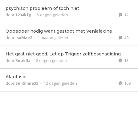
psychisch probleem of toch niet
door
1234kfg
-
5 dagen geleden
17
Oppepper nodig want gestopt met Venlafaxine
door
IsaMae2
-
1 maand geleden
40
Het gaat niet goed. Let op Trigger zelfbeschadiging
door
Rubella
-
8 dagen geleden
13
Afantasie
door
SunShine35
-
12 dagen geleden
169