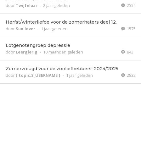
door
Twijfelaar
-
2 jaar geleden
2554
Herfst/winterliefde voor de zomerhaters deel 12.
door
Sun.lover
-
1 jaar geleden
1575
Lotgenotengroep depressie
door
Leergierig
-
10 maanden geleden
843
Zomervreugd voor de zonliefhebbers! 2024/2025
door
{ topic.S_USERNAME }
-
1 jaar geleden
2832