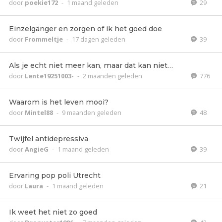
door
poekie172
-
1 maand geleden
29
Einzelgänger en zorgen of ik het goed doe
door
Frommeltje
-
17 dagen geleden
39
Als je echt niet meer kan, maar dat kan niet…
door
Lente19251003-
-
2 maanden geleden
776
Waarom is het leven mooi?
door
Mintel88
-
9 maanden geleden
48
Twijfel antidepressiva
door
AngieG
-
1 maand geleden
39
Ervaring pop poli Utrecht
door
Laura
-
1 maand geleden
21
Ik weet het niet zo goed