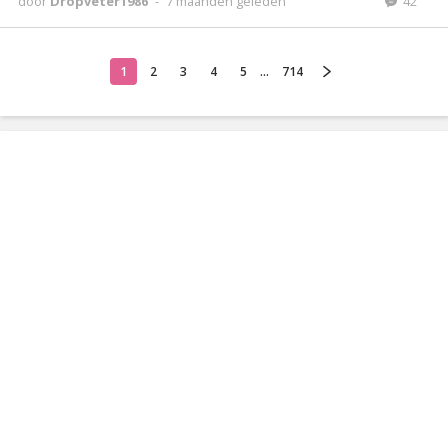
door
Dropveter1986
-
7 maanden geleden
42
1
2
3
4
5
...
714