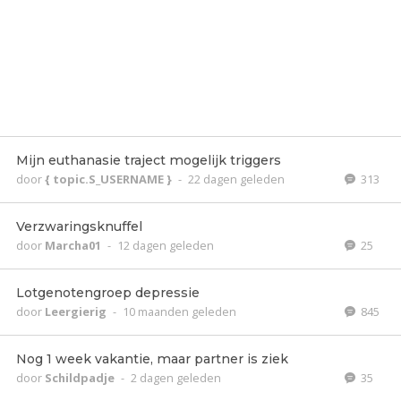
Mijn euthanasie traject mogelijk triggers
door
{ topic.S_USERNAME }
-
22 dagen geleden
313
Verzwaringsknuffel
door
Marcha01
-
12 dagen geleden
25
Lotgenotengroep depressie
door
Leergierig
-
10 maanden geleden
845
Nog 1 week vakantie, maar partner is ziek
door
Schildpadje
-
2 dagen geleden
35