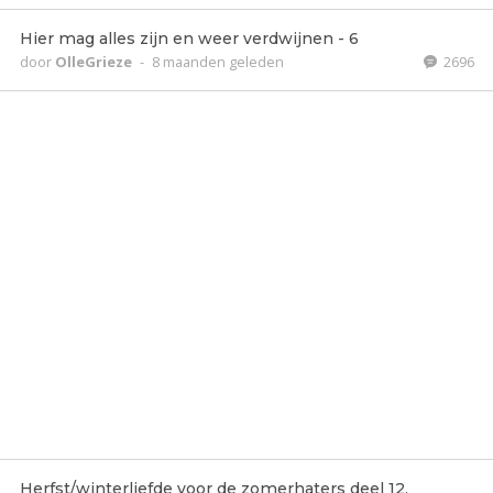
Hier mag alles zijn en weer verdwijnen - 6
door
OlleGrieze
-
8 maanden geleden
2696
Herfst/winterliefde voor de zomerhaters deel 12.