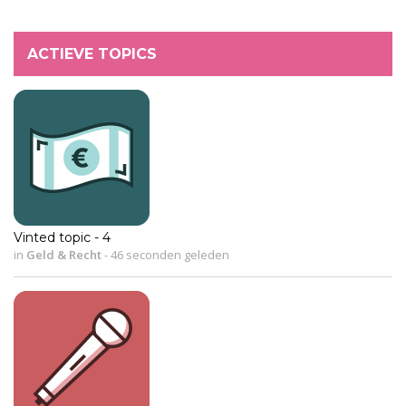
ACTIEVE TOPICS
Vinted topic - 4
in
Geld & Recht
-
46 seconden geleden