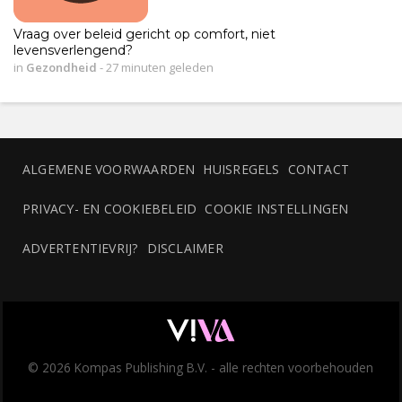
Vraag over beleid gericht op comfort, niet
levensverlengend?
in
Gezondheid
-
27 minuten geleden
ALGEMENE VOORWAARDEN
HUISREGELS
CONTACT
PRIVACY- EN COOKIEBELEID
COOKIE INSTELLINGEN
ADVERTENTIEVRIJ?
DISCLAIMER
© 2026 Kompas Publishing B.V. - alle rechten voorbehouden