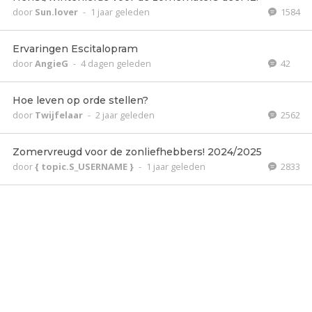
door
Sun.lover
-
1 jaar geleden
1584
Ervaringen Escitalopram
door
AngieG
-
4 dagen geleden
42
Hoe leven op orde stellen?
door
Twijfelaar
-
2 jaar geleden
2562
Zomervreugd voor de zonliefhebbers! 2024/2025
door
{ topic.S_USERNAME }
-
1 jaar geleden
2833