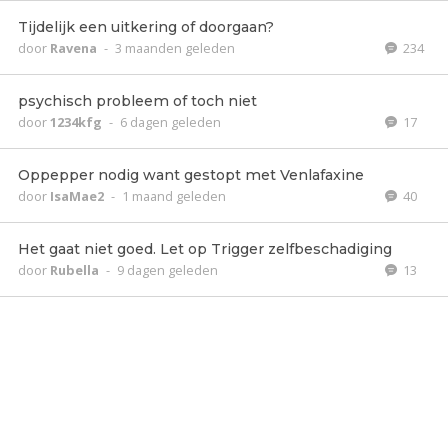
Tijdelijk een uitkering of doorgaan?
door
Ravena
-
3 maanden geleden
234
psychisch probleem of toch niet
door
1234kfg
-
6 dagen geleden
17
Oppepper nodig want gestopt met Venlafaxine
door
IsaMae2
-
1 maand geleden
40
Het gaat niet goed. Let op Trigger zelfbeschadiging
door
Rubella
-
9 dagen geleden
13