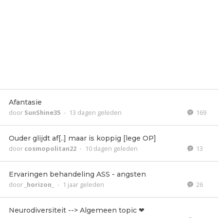
Afantasie
door
SunShine35
-
13 dagen geleden
169
Ouder glijdt af[..] maar is koppig [lege OP]
door
cosmopolitan22
-
10 dagen geleden
13
Ervaringen behandeling ASS - angsten
door
_horizon_
-
1 jaar geleden
26
Neurodiversiteit --> Algemeen topic ❤