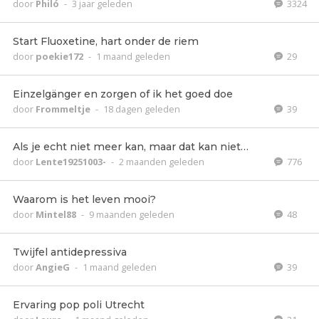
door
Philó
-
3 jaar geleden
3324
Start Fluoxetine, hart onder de riem
door
poekie172
-
1 maand geleden
29
Einzelgänger en zorgen of ik het goed doe
door
Frommeltje
-
18 dagen geleden
39
Als je echt niet meer kan, maar dat kan niet…
door
Lente19251003-
-
2 maanden geleden
776
Waarom is het leven mooi?
door
Mintel88
-
9 maanden geleden
48
Twijfel antidepressiva
door
AngieG
-
1 maand geleden
39
Ervaring pop poli Utrecht