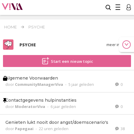
HOME
PSYCHE
PSYCHE
meer info
Start een nieuw topic
Algemene Voorwaarden
door
CommunityManagerViva
-
5 jaar geleden
0
Contactgegevens hulpinstanties
door
ModeratorViva
-
6 jaar geleden
0
Genieten lukt nooit door angst/doemscenario's
door
Papegaai
-
22 uren geleden
38