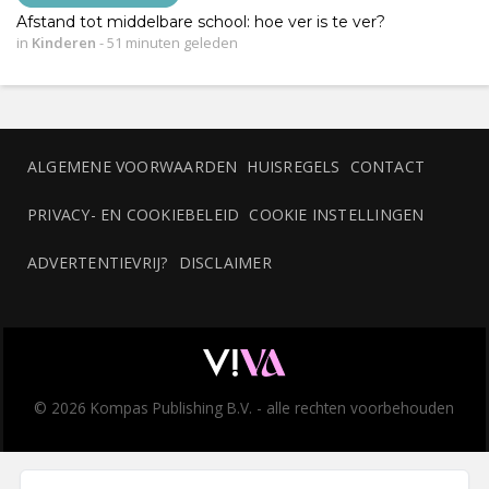
Afstand tot middelbare school: hoe ver is te ver?
in
Kinderen
-
51 minuten geleden
ALGEMENE VOORWAARDEN
HUISREGELS
CONTACT
PRIVACY- EN COOKIEBELEID
COOKIE INSTELLINGEN
ADVERTENTIEVRIJ?
DISCLAIMER
© 2026 Kompas Publishing B.V. - alle rechten voorbehouden