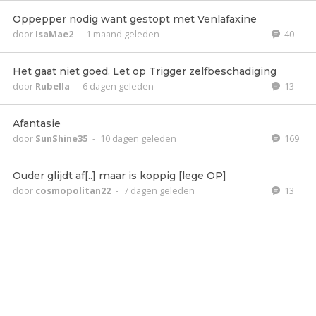
Oppepper nodig want gestopt met Venlafaxine
door
IsaMae2
-
1 maand geleden
40
Het gaat niet goed. Let op Trigger zelfbeschadiging
door
Rubella
-
6 dagen geleden
13
Afantasie
door
SunShine35
-
10 dagen geleden
169
Ouder glijdt af[..] maar is koppig [lege OP]
door
cosmopolitan22
-
7 dagen geleden
13