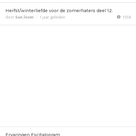
Herfst/winterliefde voor de zomerhaters deel 12.
door
Sun.lover
-
1 jaar geleden
1558
Ervaringen Escitalopram