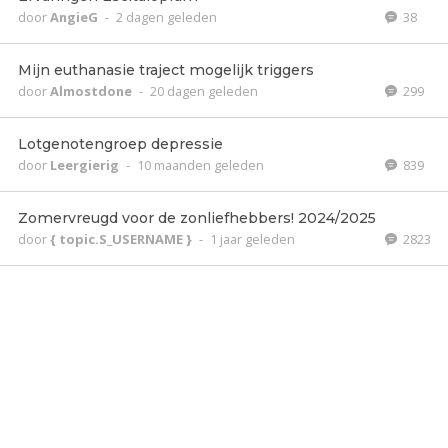
door
AngieG
-
2 dagen geleden
38
Mijn euthanasie traject mogelijk triggers
door
Almostdone
-
20 dagen geleden
299
Lotgenotengroep depressie
door
Leergierig
-
10 maanden geleden
839
Zomervreugd voor de zonliefhebbers! 2024/2025
door
{ topic.S_USERNAME }
-
1 jaar geleden
2823