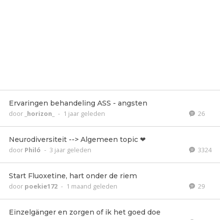
Ervaringen behandeling ASS - angsten
door
_horizon_
-
1 jaar geleden
26
Neurodiversiteit --> Algemeen topic ❤
door
Philó
-
3 jaar geleden
3324
Start Fluoxetine, hart onder de riem
door
poekie172
-
1 maand geleden
29
Einzelgänger en zorgen of ik het goed doe