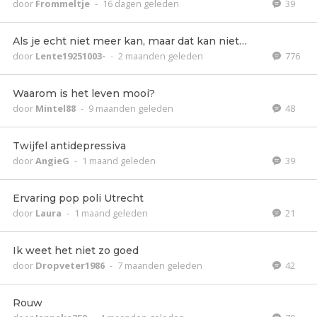
door
Frommeltje
-
16 dagen geleden
39
Als je echt niet meer kan, maar dat kan niet…
door
Lente19251003-
-
2 maanden geleden
776
Waarom is het leven mooi?
door
Mintel88
-
9 maanden geleden
48
Twijfel antidepressiva
door
AngieG
-
1 maand geleden
39
Ervaring pop poli Utrecht
door
Laura
-
1 maand geleden
21
Ik weet het niet zo goed
door
Dropveter1986
-
7 maanden geleden
42
Rouw