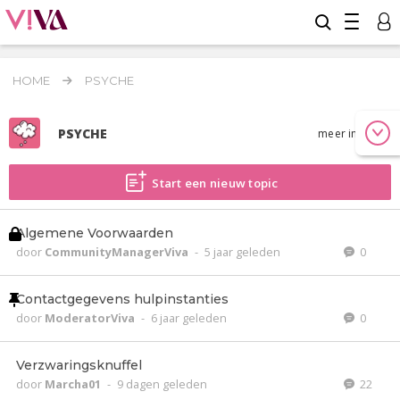
HOME
PSYCHE
PSYCHE
meer info
Start een nieuw topic
Algemene Voorwaarden
door
CommunityManagerViva
-
5 jaar geleden
0
Contactgegevens hulpinstanties
door
ModeratorViva
-
6 jaar geleden
0
Verzwaringsknuffel
door
Marcha01
-
9 dagen geleden
22