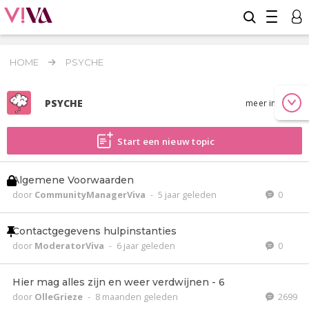
HOME
PSYCHE
PSYCHE
meer info
Start een nieuw topic
Algemene Voorwaarden
door
CommunityManagerViva
-
5 jaar geleden
0
Contactgegevens hulpinstanties
door
ModeratorViva
-
6 jaar geleden
0
Hier mag alles zijn en weer verdwijnen - 6
door
OlleGrieze
-
8 maanden geleden
2699