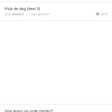
Pluk de dag (deel 3)
door
AnnA_C
-
7 jaar geleden
3912
Hoe leven op orde stellen?