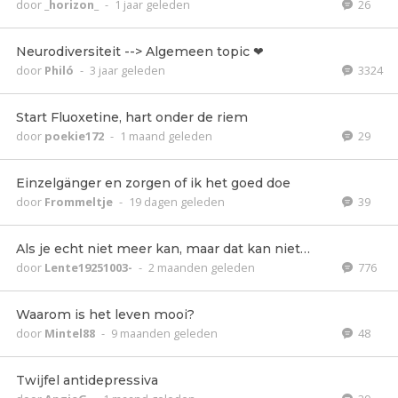
door
_horizon_
-
1 jaar geleden
26
Neurodiversiteit --> Algemeen topic ❤
door
Philó
-
3 jaar geleden
3324
Start Fluoxetine, hart onder de riem
door
poekie172
-
1 maand geleden
29
Einzelgänger en zorgen of ik het goed doe
door
Frommeltje
-
19 dagen geleden
39
Als je echt niet meer kan, maar dat kan niet…
door
Lente19251003-
-
2 maanden geleden
776
Waarom is het leven mooi?
door
Mintel88
-
9 maanden geleden
48
Twijfel antidepressiva