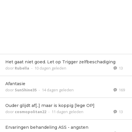
Het gaat niet goed. Let op Trigger zelfbeschadiging
door
Rubella
-
10 dagen geleden
13
Afantasie
door
SunShine35
-
14 dagen geleden
169
Ouder glijdt af[..] maar is koppig [lege OP]
door
cosmopolitan22
-
11 dagen geleden
13
Ervaringen behandeling ASS - angsten