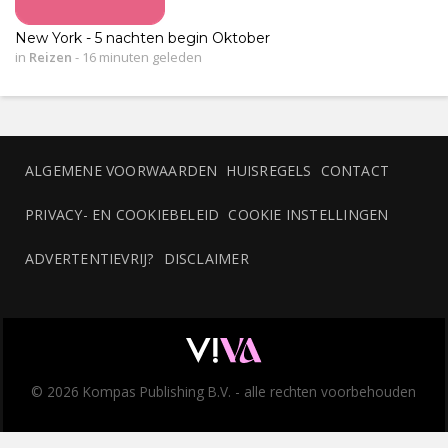
New York - 5 nachten begin Oktober
in
Reizen
-
16 minuten geleden
ALGEMENE VOORWAARDEN
HUISREGELS
CONTACT
PRIVACY- EN COOKIEBELEID
COOKIE INSTELLINGEN
ADVERTENTIEVRIJ?
DISCLAIMER
© 2026 Kompas Publishing B.V. - alle rechten voorbehouden