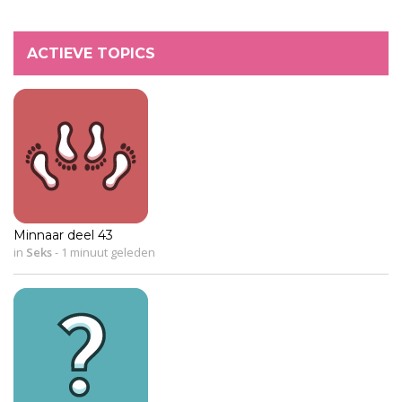
ACTIEVE TOPICS
Minnaar deel 43
in
Seks
-
1 minuut geleden