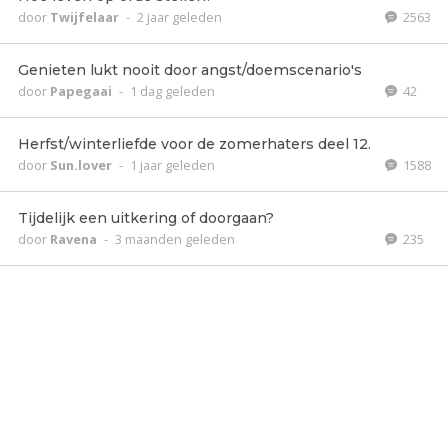
door
Twijfelaar
-
2 jaar geleden
2563
Genieten lukt nooit door angst/doemscenario's
door
Papegaai
-
1 dag geleden
42
Herfst/winterliefde voor de zomerhaters deel 12.
door
Sun.lover
-
1 jaar geleden
1588
Tijdelijk een uitkering of doorgaan?
door
Ravena
-
3 maanden geleden
235