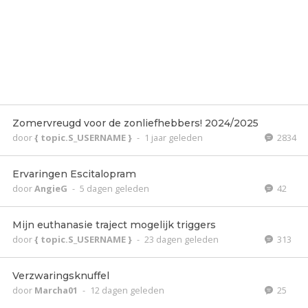
Zomervreugd voor de zonliefhebbers! 2024/2025
door
{ topic.S_USERNAME }
-
1 jaar geleden
2834
Ervaringen Escitalopram
door
AngieG
-
5 dagen geleden
42
Mijn euthanasie traject mogelijk triggers
door
{ topic.S_USERNAME }
-
23 dagen geleden
313
Verzwaringsknuffel
door
Marcha01
-
12 dagen geleden
25