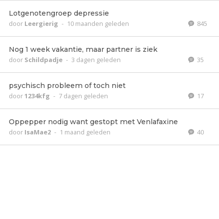
Lotgenotengroep depressie
door
Leergierig
-
10 maanden geleden
845
Nog 1 week vakantie, maar partner is ziek
door
Schildpadje
-
3 dagen geleden
35
psychisch probleem of toch niet
door
1234kfg
-
7 dagen geleden
17
Oppepper nodig want gestopt met Venlafaxine
door
IsaMae2
-
1 maand geleden
40