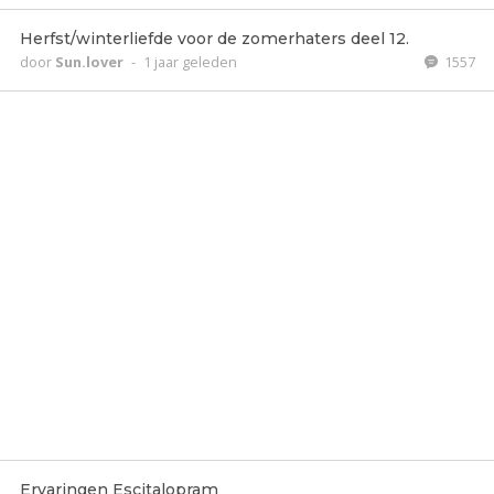
Herfst/winterliefde voor de zomerhaters deel 12.
door
Sun.lover
-
1 jaar geleden
1557
Ervaringen Escitalopram