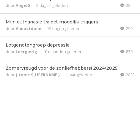
door
AngieG
-
2 dagen geleden
38
Mijn euthanasie traject mogelijk triggers
door
Almostdone
-
19 dagen geleden
299
Lotgenotengroep depressie
door
Leergierig
-
10 maanden geleden
839
Zomervreugd voor de zonliefhebbers! 2024/2025
door
{ topic.S_USERNAME }
-
1 jaar geleden
2823