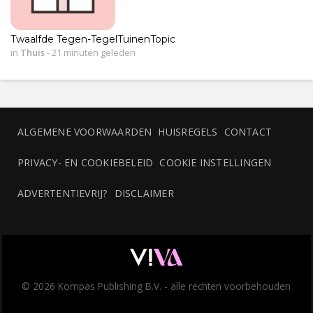
Twaalfde Tegen-TegelTuinenTopic
in
Thuis
-
21 minuten geleden
ALGEMENE VOORWAARDEN
HUISREGELS
CONTACT
PRIVACY- EN COOKIEBELEID
COOKIE INSTELLINGEN
ADVERTENTIEVRIJ?
DISCLAIMER
© 2026 Kompas Publishing B.V. - alle rechten voorbehouden