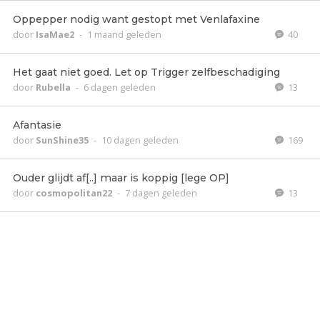
Oppepper nodig want gestopt met Venlafaxine
door
IsaMae2
-
1 maand geleden
40
Het gaat niet goed. Let op Trigger zelfbeschadiging
door
Rubella
-
6 dagen geleden
13
Afantasie
door
SunShine35
-
10 dagen geleden
169
Ouder glijdt af[..] maar is koppig [lege OP]
door
cosmopolitan22
-
7 dagen geleden
13