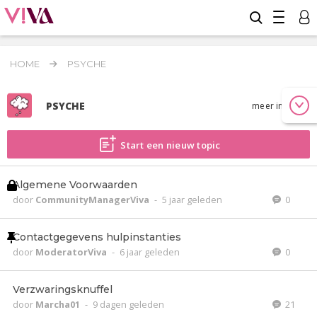
HOME
PSYCHE
PSYCHE
meer info
Start een nieuw topic
Algemene Voorwaarden
door
CommunityManagerViva
-
5 jaar geleden
0
Contactgegevens hulpinstanties
door
ModeratorViva
-
6 jaar geleden
0
Verzwaringsknuffel
door
Marcha01
-
9 dagen geleden
21