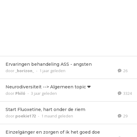
Ervaringen behandeling ASS - angsten
door
_horizon_
-
1 jaar geleden
26
Neurodiversiteit --> Algemeen topic ❤
door
Philó
-
3 jaar geleden
3324
Start Fluoxetine, hart onder de riem
door
poekie172
-
1 maand geleden
29
Einzelgänger en zorgen of ik het goed doe