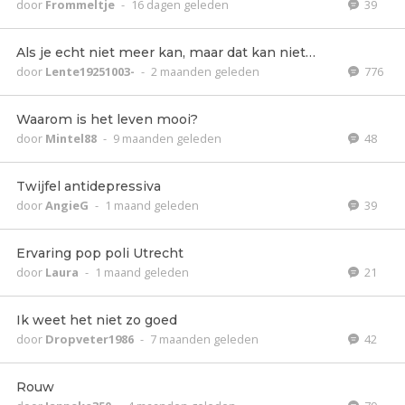
door
Frommeltje
-
16 dagen geleden
39
Als je echt niet meer kan, maar dat kan niet…
door
Lente19251003-
-
2 maanden geleden
776
Waarom is het leven mooi?
door
Mintel88
-
9 maanden geleden
48
Twijfel antidepressiva
door
AngieG
-
1 maand geleden
39
Ervaring pop poli Utrecht
door
Laura
-
1 maand geleden
21
Ik weet het niet zo goed
door
Dropveter1986
-
7 maanden geleden
42
Rouw