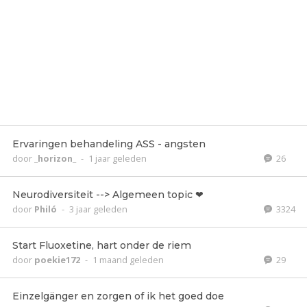
Ervaringen behandeling ASS - angsten
door
_horizon_
-
1 jaar geleden
26
Neurodiversiteit --> Algemeen topic ❤
door
Philó
-
3 jaar geleden
3324
Start Fluoxetine, hart onder de riem
door
poekie172
-
1 maand geleden
29
Einzelgänger en zorgen of ik het goed doe