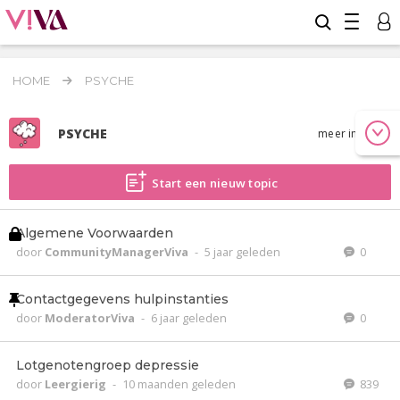
HOME
PSYCHE
PSYCHE
meer info
Start een nieuw topic
Algemene Voorwaarden
door
CommunityManagerViva
-
5 jaar geleden
0
Contactgegevens hulpinstanties
door
ModeratorViva
-
6 jaar geleden
0
Lotgenotengroep depressie
door
Leergierig
-
10 maanden geleden
839