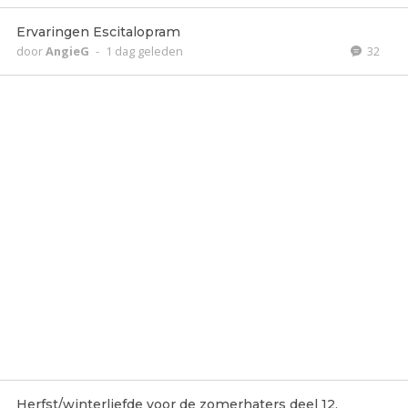
Ervaringen Escitalopram
door
AngieG
-
1 dag geleden
32
Herfst/winterliefde voor de zomerhaters deel 12.