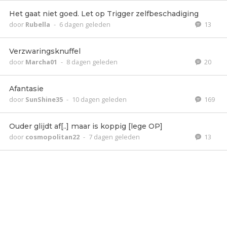
Het gaat niet goed. Let op Trigger zelfbeschadiging
door
Rubella
-
6 dagen geleden
13
Verzwaringsknuffel
door
Marcha01
-
8 dagen geleden
20
Afantasie
door
SunShine35
-
10 dagen geleden
169
Ouder glijdt af[..] maar is koppig [lege OP]
door
cosmopolitan22
-
7 dagen geleden
13