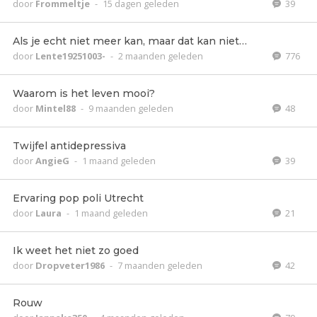
door
Frommeltje
-
15 dagen geleden
39
Als je echt niet meer kan, maar dat kan niet…
door
Lente19251003-
-
2 maanden geleden
776
Waarom is het leven mooi?
door
Mintel88
-
9 maanden geleden
48
Twijfel antidepressiva
door
AngieG
-
1 maand geleden
39
Ervaring pop poli Utrecht
door
Laura
-
1 maand geleden
21
Ik weet het niet zo goed
door
Dropveter1986
-
7 maanden geleden
42
Rouw