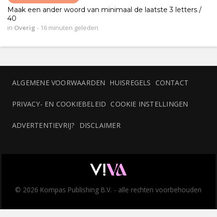
Maak een ander woord van minimaal de laatste 3 letters /
40
in
Overig
-
16 minuten geleden
ALGEMENE VOORWAARDEN
HUISREGELS
CONTACT
PRIVACY- EN COOKIEBELEID
COOKIE INSTELLINGEN
ADVERTENTIEVRIJ?
DISCLAIMER
© 2026 Kompas Publishing B.V. - alle rechten voorbehouden