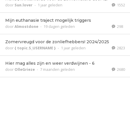
door
Sun.lover
-
1 jaar geleden
1552
Mijn euthanasie traject mogelijk triggers
door
Almostdone
-
19 dagen geleden
298
Zomervreugd voor de zonliefhebbers! 2024/2025
door
{ topic.S_USERNAME }
-
1 jaar geleden
2823
Hier mag alles zijn en weer verdwijnen - 6
door
OlleGrieze
-
7 maanden geleden
2680