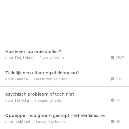
Hoe leven op orde stellen?
door
Twijfelaar
-
2 jaar geleden
2547
Tijdelijk een uitkering of doorgaan?
door
Ravena
-
3 maanden geleden
231
psychisch probleem of toch niet
door
1234kfg
-
3 dagen geleden
17
Oppepper nodig want gestopt met Venlafaxine
door
IsaMae2
-
1 maand geleden
40