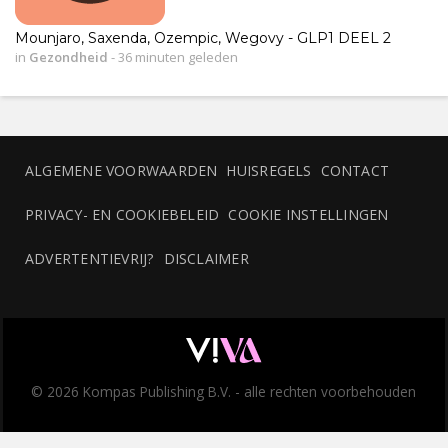
Mounjaro, Saxenda, Ozempic, Wegovy - GLP1 DEEL 2
in
Gezondheid
-
36 minuten geleden
ALGEMENE VOORWAARDEN
HUISREGELS
CONTACT
PRIVACY- EN COOKIEBELEID
COOKIE INSTELLINGEN
ADVERTENTIEVRIJ?
DISCLAIMER
© 2026 Kompas Publishing B.V. - alle rechten voorbehouden