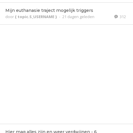
Mijn euthanasie traject mogelijk triggers
door
{ topic.S_USERNAME }
-
21 dagen geleden
312
Hier mag alles zijn en weer verdwijnen - 6