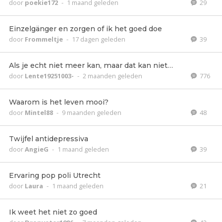
door
poekie172
-
1 maand geleden
29
Einzelgänger en zorgen of ik het goed doe
door
Frommeltje
-
17 dagen geleden
39
Als je echt niet meer kan, maar dat kan niet…
door
Lente19251003-
-
2 maanden geleden
776
Waarom is het leven mooi?
door
Mintel88
-
9 maanden geleden
48
Twijfel antidepressiva
door
AngieG
-
1 maand geleden
39
Ervaring pop poli Utrecht
door
Laura
-
1 maand geleden
21
Ik weet het niet zo goed