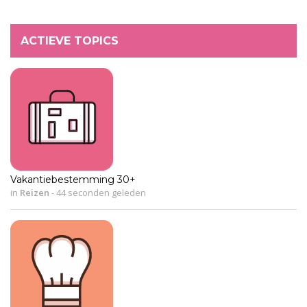
ACTIEVE TOPICS
Vakantiebestemming 30+
in
Reizen
-
44 seconden geleden