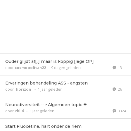
Ouder glijdt af[..] maar is koppig [lege OP]
door
cosmopolitan22
-
9 dagen geleden
13
Ervaringen behandeling ASS - angsten
door
_horizon_
-
1 jaar geleden
26
Neurodiversiteit --> Algemeen topic ❤
door
Philó
-
3 jaar geleden
3324
Start Fluoxetine, hart onder de riem