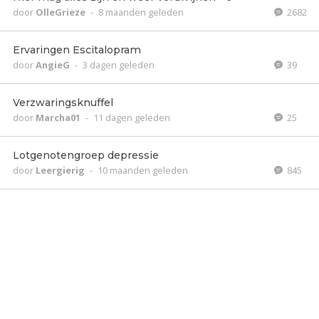
door
OlleGrieze
-
8 maanden geleden
2682
Ervaringen Escitalopram
door
AngieG
-
3 dagen geleden
39
Verzwaringsknuffel
door
Marcha01
-
11 dagen geleden
25
Lotgenotengroep depressie
door
Leergierig
-
10 maanden geleden
845