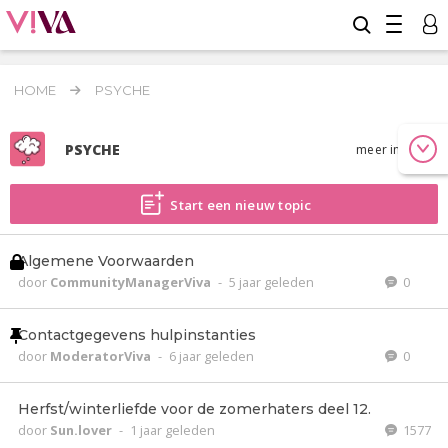
HOME
PSYCHE
PSYCHE
meer info
Start een nieuw topic
Algemene Voorwaarden
door
CommunityManagerViva
-
5 jaar geleden
0
Contactgegevens hulpinstanties
door
ModeratorViva
-
6 jaar geleden
0
Herfst/winterliefde voor de zomerhaters deel 12.
door
Sun.lover
-
1 jaar geleden
1577