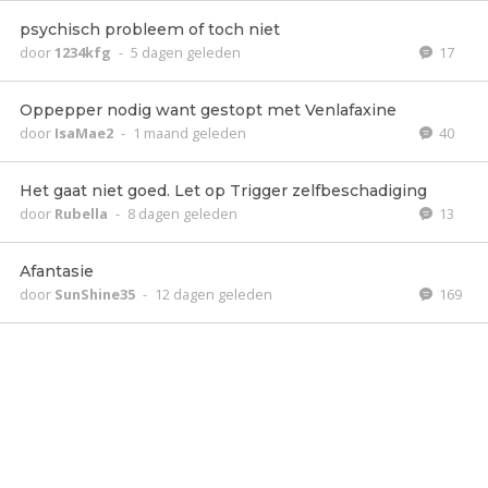
psychisch probleem of toch niet
door
1234kfg
-
5 dagen geleden
17
Oppepper nodig want gestopt met Venlafaxine
door
IsaMae2
-
1 maand geleden
40
Het gaat niet goed. Let op Trigger zelfbeschadiging
door
Rubella
-
8 dagen geleden
13
Afantasie
door
SunShine35
-
12 dagen geleden
169