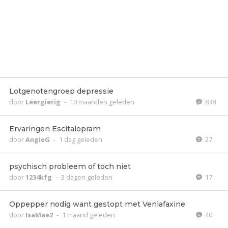
Lotgenotengroep depressie
door
Leergierig
-
10 maanden geleden
838
Ervaringen Escitalopram
door
AngieG
-
1 dag geleden
27
psychisch probleem of toch niet
door
1234kfg
-
3 dagen geleden
17
Oppepper nodig want gestopt met Venlafaxine
door
IsaMae2
-
1 maand geleden
40