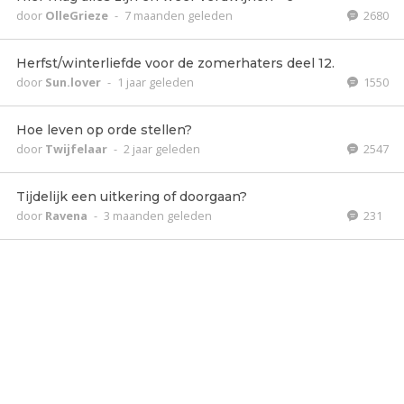
door
OlleGrieze
-
7 maanden geleden
2680
Herfst/winterliefde voor de zomerhaters deel 12.
door
Sun.lover
-
1 jaar geleden
1550
Hoe leven op orde stellen?
door
Twijfelaar
-
2 jaar geleden
2547
Tijdelijk een uitkering of doorgaan?
door
Ravena
-
3 maanden geleden
231