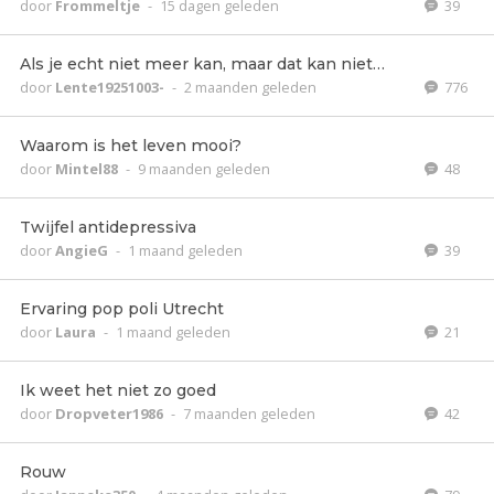
door
Frommeltje
-
15 dagen geleden
39
Als je echt niet meer kan, maar dat kan niet…
door
Lente19251003-
-
2 maanden geleden
776
Waarom is het leven mooi?
door
Mintel88
-
9 maanden geleden
48
Twijfel antidepressiva
door
AngieG
-
1 maand geleden
39
Ervaring pop poli Utrecht
door
Laura
-
1 maand geleden
21
Ik weet het niet zo goed
door
Dropveter1986
-
7 maanden geleden
42
Rouw