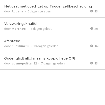
Het gaat niet goed. Let op Trigger zelfbeschadiging
door
Rubella
-
6 dagen geleden
13
Verzwaringsknuffel
door
Marcha01
-
8 dagen geleden
20
Afantasie
door
SunShine35
-
10 dagen geleden
169
Ouder glijdt af[..] maar is koppig [lege OP]
door
cosmopolitan22
-
7 dagen geleden
13