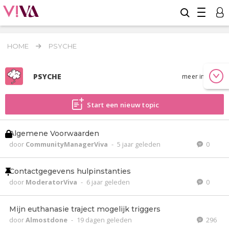
HOME
PSYCHE
PSYCHE
meer info
Start een nieuw topic
Algemene Voorwaarden
door
CommunityManagerViva
-
5 jaar geleden
0
Contactgegevens hulpinstanties
door
ModeratorViva
-
6 jaar geleden
0
Mijn euthanasie traject mogelijk triggers
door
Almostdone
-
19 dagen geleden
296