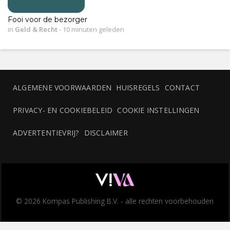
Fooi voor de bezorger
in
Geld & Recht
-
10 minuten geleden
ALGEMENE VOORWAARDEN
HUISREGELS
CONTACT
PRIVACY- EN COOKIEBELEID
COOKIE INSTELLINGEN
ADVERTENTIEVRIJ?
DISCLAIMER
© 2026 Kompas Publishing B.V. - alle rechten voorbehouden