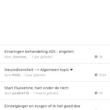
Ervaringen behandeling ASS - angsten
door
_horizon_
-
1 jaar geleden
26
Neurodiversiteit --> Algemeen topic ❤
door
Philó
-
3 jaar geleden
3324
Start Fluoxetine, hart onder de riem
door
poekie172
-
1 maand geleden
29
Einzelgänger en zorgen of ik het goed doe