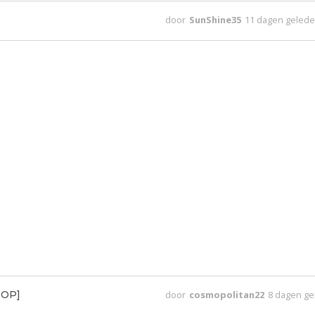
door
SunShine35
11 dagen geled
e OP]
door
cosmopolitan22
8 dagen g