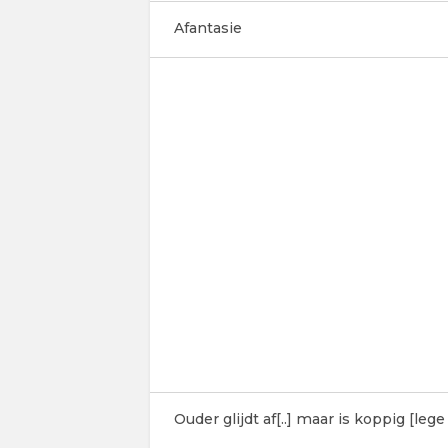
Afantasie
Ouder glijdt af[..] maar is koppig [leg