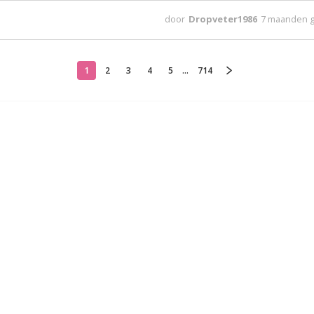
door
Dropveter1986
7 maanden 
1
2
3
4
5
...
714