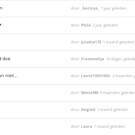
n
door
_horizon_
1 jaar geleden
❤
door
Philó
3 jaar geleden
door
poekie172
1 maand geleden
d doe
door
Frommeltje
16 dagen geled
an niet…
door
Lente19251003-
2 maanden 
door
Mintel88
9 maanden gelede
door
AngieG
1 maand geleden
door
Laura
1 maand geleden