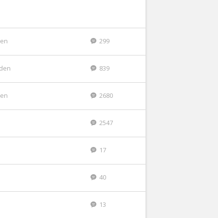
den
299
eden
839
den
2680
2547
17
40
13