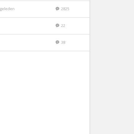
r geleden
2825
22
38