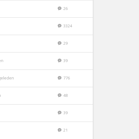
26
3324
29
en
39
geleden
776
n
48
39
21