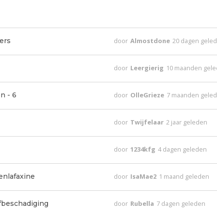
ers
door
Almostdone
20 dagen gele
door
Leergierig
10 maanden gel
n - 6
door
OlleGrieze
7 maanden gele
door
Twijfelaar
2 jaar geleden
door
1234kfg
4 dagen geleden
nlafaxine
door
IsaMae2
1 maand geleden
lfbeschadiging
door
Rubella
7 dagen geleden