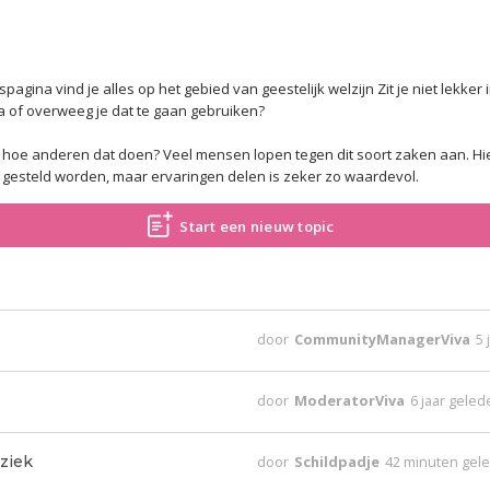
gina vind je alles op het gebied van geestelijk welzijn Zit je niet lekker i
a of overweeg je dat te gaan gebruiken?
 en hoe anderen dat doen? Veel mensen lopen tegen dit soort zaken aan. Hi
esteld worden, maar ervaringen delen is zeker zo waardevol.
Start een nieuw topic
door
CommunityManagerViva
5 
door
ModeratorViva
6 jaar gele
ziek
door
Schildpadje
42 minuten gel