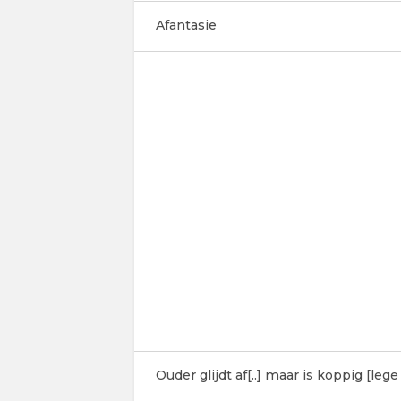
Afantasie
Ouder glijdt af[..] maar is koppig [leg