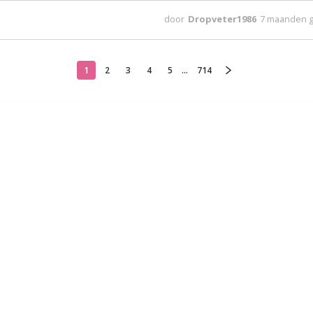
door
Dropveter1986
7 maanden 
1
2
3
4
5
...
714