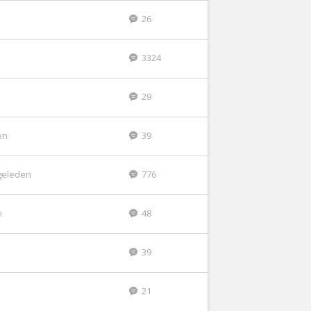
26
3324
29
en
39
geleden
776
n
48
39
21