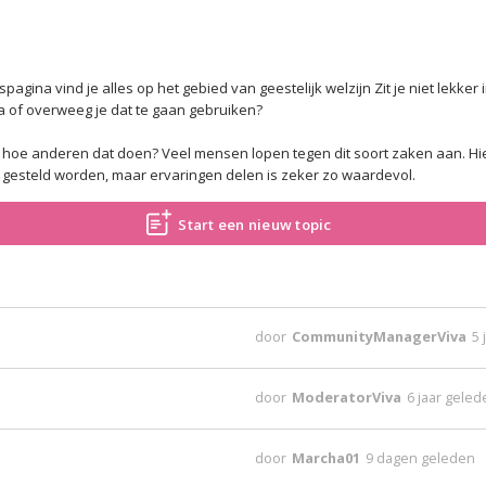
gina vind je alles op het gebied van geestelijk welzijn Zit je niet lekker i
a of overweeg je dat te gaan gebruiken?
 en hoe anderen dat doen? Veel mensen lopen tegen dit soort zaken aan. Hi
esteld worden, maar ervaringen delen is zeker zo waardevol.
Start een nieuw topic
door
CommunityManagerViva
5 
door
ModeratorViva
6 jaar gele
door
Marcha01
9 dagen geleden