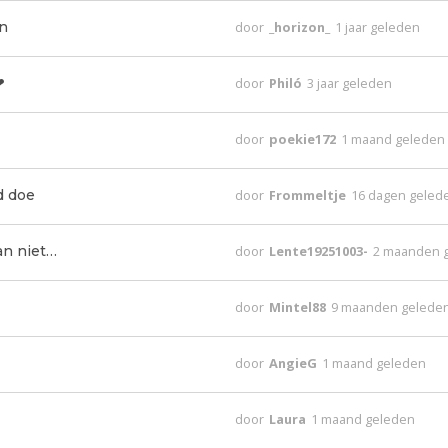
n
door
_horizon_
1 jaar geleden
❤
door
Philó
3 jaar geleden
door
poekie172
1 maand geleden
d doe
door
Frommeltje
16 dagen geled
an niet…
door
Lente19251003-
2 maanden 
door
Mintel88
9 maanden gelede
door
AngieG
1 maand geleden
door
Laura
1 maand geleden