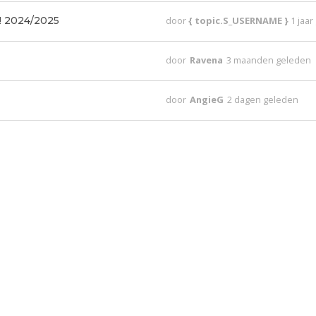
! 2024/2025
door
{ topic.S_USERNAME }
1 jaa
door
Ravena
3 maanden geleden
door
AngieG
2 dagen geleden