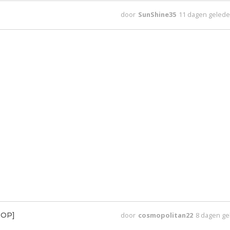
door
SunShine35
11 dagen geled
e OP]
door
cosmopolitan22
8 dagen g