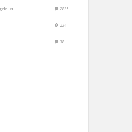
r geleden
2826
234
38