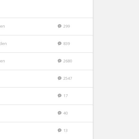
den
299
eden
839
den
2680
2547
17
40
13