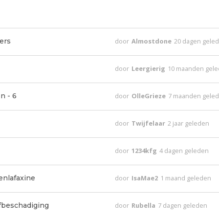
ers
door
Almostdone
20 dagen gele
door
Leergierig
10 maanden gel
n - 6
door
OlleGrieze
7 maanden gele
door
Twijfelaar
2 jaar geleden
door
1234kfg
4 dagen geleden
nlafaxine
door
IsaMae2
1 maand geleden
lfbeschadiging
door
Rubella
7 dagen geleden