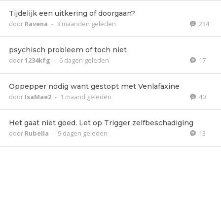
Tijdelijk een uitkering of doorgaan?
door
Ravena
-
3 maanden geleden
234
psychisch probleem of toch niet
door
1234kfg
-
6 dagen geleden
17
Oppepper nodig want gestopt met Venlafaxine
door
IsaMae2
-
1 maand geleden
40
Het gaat niet goed. Let op Trigger zelfbeschadiging
door
Rubella
-
9 dagen geleden
13