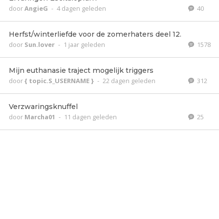
door
AngieG
-
4 dagen geleden
40
Herfst/winterliefde voor de zomerhaters deel 12.
door
Sun.lover
-
1 jaar geleden
1578
Mijn euthanasie traject mogelijk triggers
door
{ topic.S_USERNAME }
-
22 dagen geleden
312
Verzwaringsknuffel
door
Marcha01
-
11 dagen geleden
25