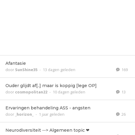
Afantasie
door
SunShine35
-
13 dagen geleden
169
Ouder glijdt af[..] maar is koppig [lege OP]
door
cosmopolitan22
-
10 dagen geleden
13
Ervaringen behandeling ASS - angsten
door
_horizon_
-
1 jaar geleden
26
Neurodiversiteit --> Algemeen topic ❤