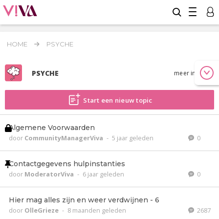
HOME
PSYCHE
PSYCHE
meer info
Start een nieuw topic
Algemene Voorwaarden
door
CommunityManagerViva
-
5 jaar geleden
0
Contactgegevens hulpinstanties
door
ModeratorViva
-
6 jaar geleden
0
Hier mag alles zijn en weer verdwijnen - 6
door
OlleGrieze
-
8 maanden geleden
2687