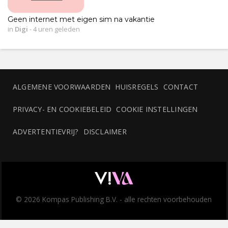
Geen internet met eigen sim na vakantie
in
Digi
-
4 uren geleden
ALGEMENE VOORWAARDEN
HUISREGELS
CONTACT
PRIVACY- EN COOKIEBELEID
COOKIE INSTELLINGEN
ADVERTENTIEVRIJ?
DISCLAIMER
© 2026 Kompas Publishing B.V. - alle rechten voorbehouden