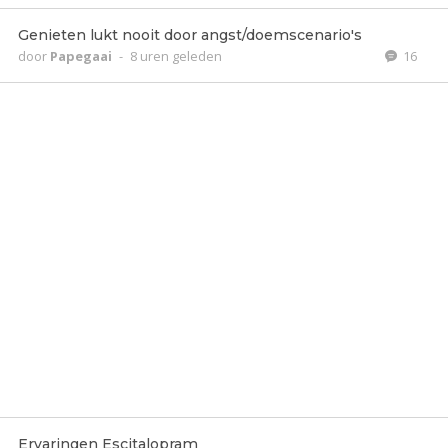
Genieten lukt nooit door angst/doemscenario's
door
Papegaai
-
8 uren geleden
16
Ervaringen Escitalopram