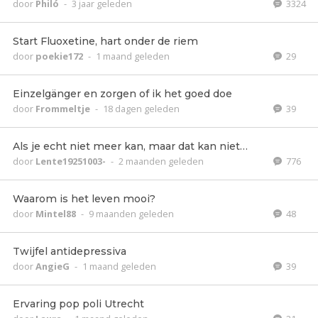
door
Philó
-
3 jaar geleden
3324
Start Fluoxetine, hart onder de riem
door
poekie172
-
1 maand geleden
29
Einzelgänger en zorgen of ik het goed doe
door
Frommeltje
-
18 dagen geleden
39
Als je echt niet meer kan, maar dat kan niet…
door
Lente19251003-
-
2 maanden geleden
776
Waarom is het leven mooi?
door
Mintel88
-
9 maanden geleden
48
Twijfel antidepressiva
door
AngieG
-
1 maand geleden
39
Ervaring pop poli Utrecht