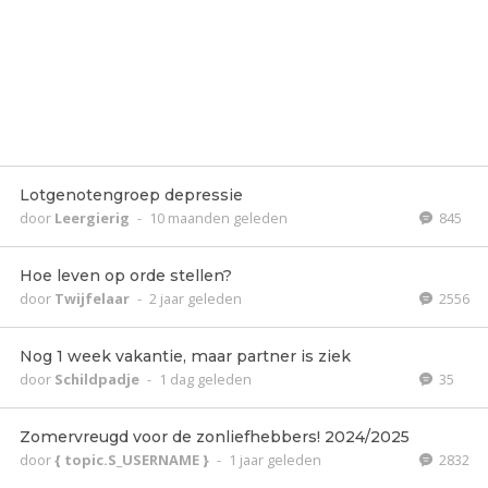
Lotgenotengroep depressie
door
Leergierig
-
10 maanden geleden
845
Hoe leven op orde stellen?
door
Twijfelaar
-
2 jaar geleden
2556
Nog 1 week vakantie, maar partner is ziek
door
Schildpadje
-
1 dag geleden
35
Zomervreugd voor de zonliefhebbers! 2024/2025
door
{ topic.S_USERNAME }
-
1 jaar geleden
2832