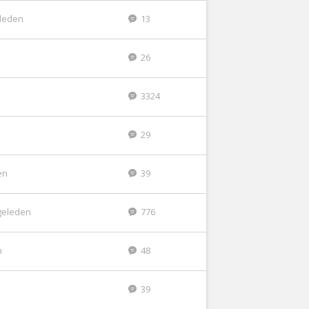
eleden
13
26
3324
29
en
39
geleden
776
n
48
39