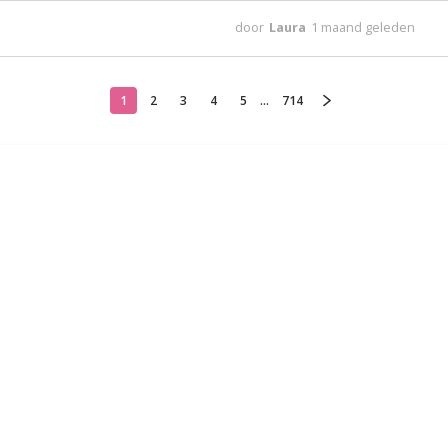
door
Laura
1 maand geleden
1
2
3
4
5
...
714