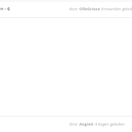
n - 6
door
OlleGrieze
8 maanden gele
door
AngieG
4 dagen geleden