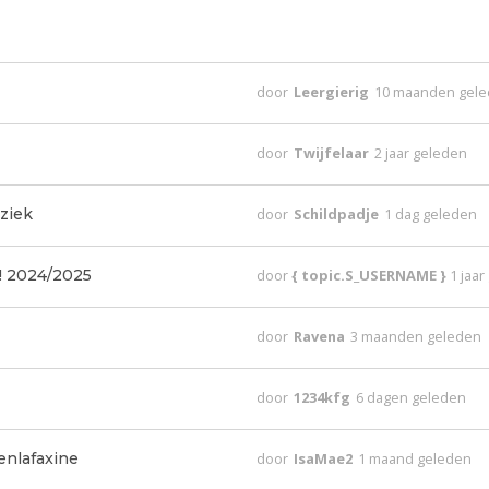
door
Leergierig
10 maanden gel
door
Twijfelaar
2 jaar geleden
ziek
door
Schildpadje
1 dag geleden
! 2024/2025
door
{ topic.S_USERNAME }
1 jaa
door
Ravena
3 maanden geleden
door
1234kfg
6 dagen geleden
nlafaxine
door
IsaMae2
1 maand geleden