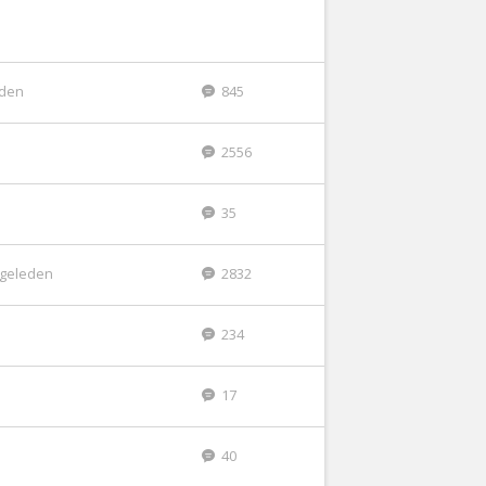
eden
845
2556
35
r geleden
2832
234
17
40