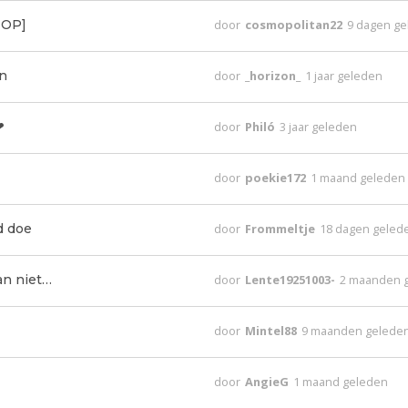
e OP]
door
cosmopolitan22
9 dagen g
n
door
_horizon_
1 jaar geleden
❤
door
Philó
3 jaar geleden
door
poekie172
1 maand geleden
d doe
door
Frommeltje
18 dagen geled
an niet…
door
Lente19251003-
2 maanden 
door
Mintel88
9 maanden gelede
door
AngieG
1 maand geleden