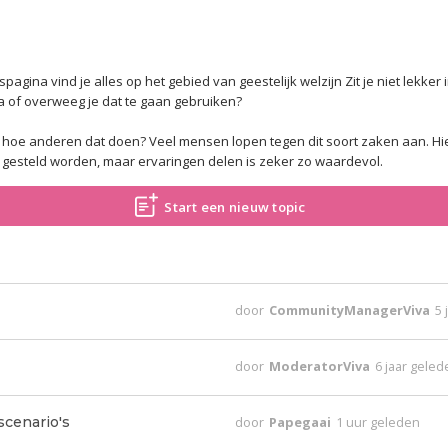
gina vind je alles op het gebied van geestelijk welzijn Zit je niet lekker i
a of overweeg je dat te gaan gebruiken?
 en hoe anderen dat doen? Veel mensen lopen tegen dit soort zaken aan. Hi
esteld worden, maar ervaringen delen is zeker zo waardevol.
Start een nieuw topic
door
CommunityManagerViva
5 
door
ModeratorViva
6 jaar gele
scenario's
door
Papegaai
1 uur geleden