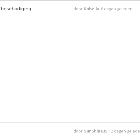
lfbeschadiging
door
Rubella
8 dagen geleden
door
SunShine35
12 dagen geled