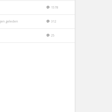
1578
gen geleden
312
25