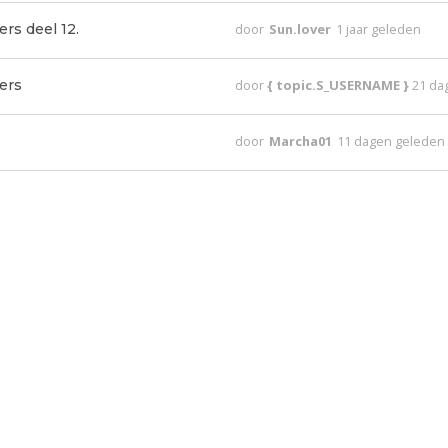
rs deel 12.
door
Sun.lover
1 jaar geleden
ers
door
{ topic.S_USERNAME }
21 da
door
Marcha01
11 dagen geleden