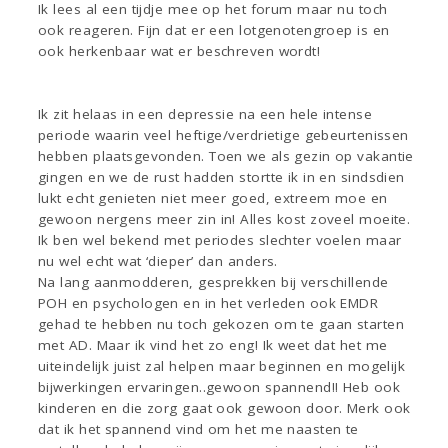
Ik lees al een tijdje mee op het forum maar nu toch
ook reageren. Fijn dat er een lotgenotengroep is en
ook herkenbaar wat er beschreven wordt!
Ik zit helaas in een depressie na een hele intense
periode waarin veel heftige/verdrietige gebeurtenissen
hebben plaatsgevonden. Toen we als gezin op vakantie
gingen en we de rust hadden stortte ik in en sindsdien
lukt echt genieten niet meer goed, extreem moe en
gewoon nergens meer zin in! Alles kost zoveel moeite.
Ik ben wel bekend met periodes slechter voelen maar
nu wel echt wat ‘dieper’ dan anders.
Na lang aanmodderen, gesprekken bij verschillende
POH en psychologen en in het verleden ook EMDR
gehad te hebben nu toch gekozen om te gaan starten
met AD. Maar ik vind het zo eng! Ik weet dat het me
uiteindelijk juist zal helpen maar beginnen en mogelijk
bijwerkingen ervaringen..gewoon spannend!! Heb ook
kinderen en die zorg gaat ook gewoon door. Merk ook
dat ik het spannend vind om het me naasten te