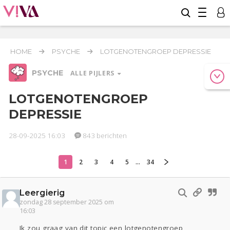
HOME
PSYCHE
LOTGENOTENGROEP DEPRESSIE
PSYCHE
ALLE PIJLERS
LOTGENOTENGROEP
DEPRESSIE
Relaties
Werk & Studie
Geld & Recht
Reizen
Seks
Gezondheid
Coronavirus
Overig
28-09-2025 16:03
843 berichten
COVID-19
Actueel
Oekraïne
Entertainment
Lijf & Lijn
1
2
3
4
5
...
34
Kinderen
Digi
Eten
Mode & Beauty
Zwanger
Thuis
Klussen
Leergierig
zondag 28 september 2025 om
16:03
Psyche
Sport
Contact
Viva zoekt
Aangeboden
Ik zou graag van dit topic een lotgenotengroep