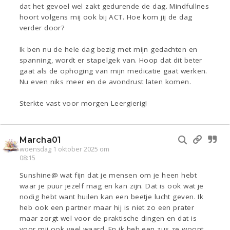
dat het gevoel wel zakt gedurende de dag. Mindfullnes
hoort volgens mij ook bij ACT. Hoe kom jij de dag
verder door?
Ik ben nu de hele dag bezig met mijn gedachten en
spanning, wordt er stapelgek van. Hoop dat dit beter
gaat als de ophoging van mijn medicatie gaat werken.
Nu even niks meer en de avondrust laten komen.
Sterkte vast voor morgen Leergierig!
Marcha01
woensdag 1 oktober 2025 om
08:15
Sunshine@ wat fijn dat je mensen om je heen hebt
waar je puur jezelf mag en kan zijn. Dat is ook wat je
nodig hebt want huilen kan een beetje lucht geven. Ik
heb ook een partner maar hij is niet zo een prater
maar zorgt wel voor de praktische dingen en dat is
voor mij ook veel waard. En ik heb een zus ze woont