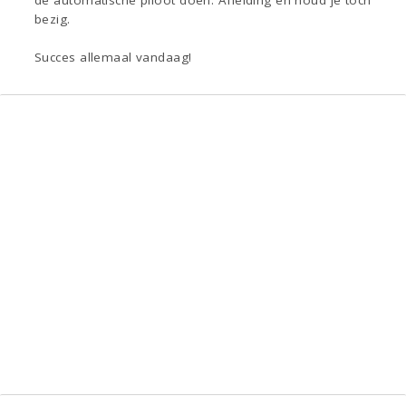
de automatische piloot doen. Afleiding en houd je toch
bezig.
Succes allemaal vandaag!