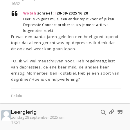
16:32
Wotah
schreef:
↑
28-09-2025 16:20
Hier is volgens mij al een ander topic voor of je kan
Depressie Connect proberen als je meer actieve
lotgenoten zoekt
Er was een aantal jaren geleden een heel goed lopend
topic dat alleen gericht was op depressie. Ik denk dat
dit ook wel weer kan gaan lopen.
TO, ik wil wel meeschrijven hoor. Heb regelmatig last
van depressies, de ene keer mild, de andere keer
ernstig. Momenteel ben ik stabiel. Heb je een soort van
dagritme? Hoe is de hulpverlening?
Delulu
Leergierig
zondag 28 september 2025 om
17:51