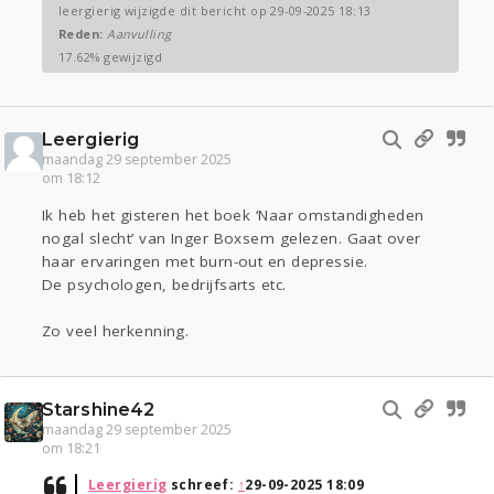
leergierig wijzigde dit bericht op 29-09-2025 18:13
Reden:
Aanvulling
17.62% gewijzigd
Leergierig
maandag 29 september 2025
om 18:12
Ik heb het gisteren het boek ‘Naar omstandigheden
nogal slecht’ van Inger Boxsem gelezen. Gaat over
haar ervaringen met burn-out en depressie.
De psychologen, bedrijfsarts etc.
Zo veel herkenning.
Starshine42
maandag 29 september 2025
om 18:21
Leergierig
schreef:
↑
29-09-2025 18:09