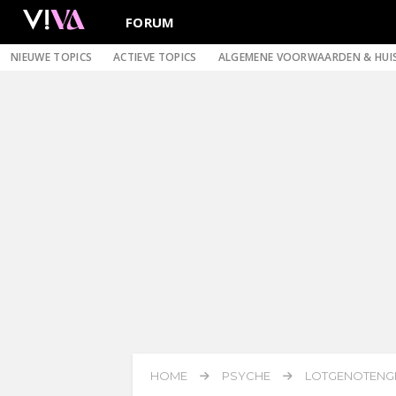
FORUM
NIEUWE TOPICS
ACTIEVE TOPICS
ALGEMENE VOORWAARDEN & HUI
HOME
PSYCHE
LOTGENOTENG