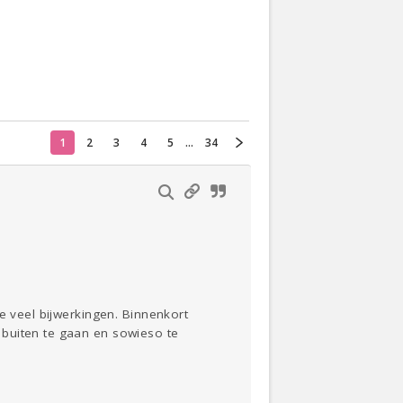
Actueel
Oekraïne
Thuis
Klussen
1
2
3
4
5
...
34
Lezen
e veel bijwerkingen. Binnenkort
 buiten te gaan en sowieso te