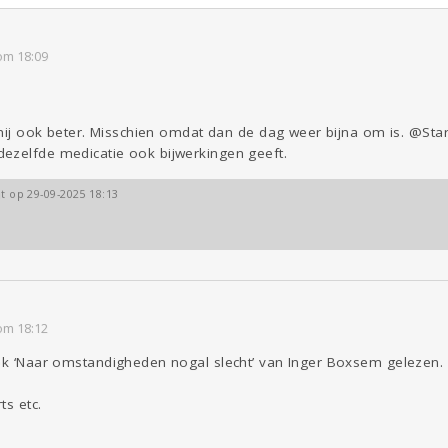
om 18:09
j mij ook beter. Misschien omdat dan de dag weer bijna om is. @St
ezelfde medicatie ook bijwerkingen geeft.
ht op 29-09-2025 18:13
om 18:12
oek ‘Naar omstandigheden nogal slecht’ van Inger Boxsem gelezen.
ts etc.