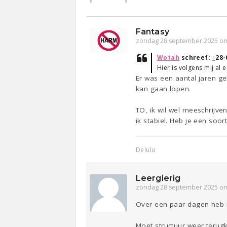
Fantasy
zondag 28 september 2025 om
Wotah
schreef:
↑
28-
Hier is volgens mij al
Er was een aantal jaren ge
kan gaan lopen.
TO, ik wil wel meeschrijve
ik stabiel. Heb je een soo
Delulu
Leergierig
zondag 28 september 2025 om
Over een paar dagen heb i
Moet structuur weer terug