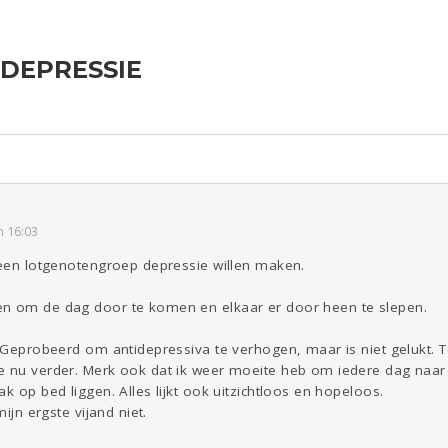
DEPRESSIE
ld & Recht
Reizen
Seks
Gezondheid
Coronavirus
Overig
COVID-19
Kinderen
Digi
Eten
Mode &
Zwanger
Beauty
Psyche
Viva zoekt
Aangeboden
Gevraagd
Horen
Doen
Zien
 16:03
c een lotgenotengroep depressie willen maken.
en om de dag door te komen en elkaar er door heen te slepen.
. Geprobeerd om antidepressiva te verhogen, maar is niet gelukt. T
e nu verder. Merk ook dat ik weer moeite heb om iedere dag naar
k op bed liggen. Alles lijkt ook uitzichtloos en hopeloos.
mijn ergste vijand niet.