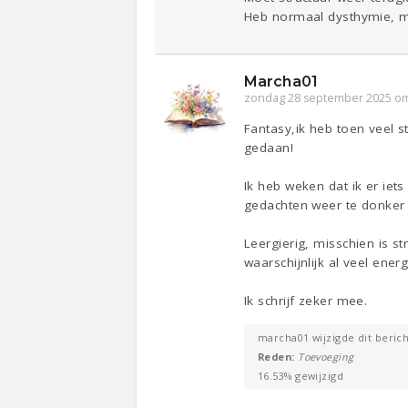
Heb normaal dysthymie, m
Marcha01
zondag 28 september 2025 om
Fantasy,ik heb toen veel 
gedaan!
Ik heb weken dat ik er ie
gedachten weer te donker 
Leergierig, misschien is s
waarschijnlijk al veel energ
Ik schrijf zeker mee.
marcha01 wijzigde dit berich
Reden:
Toevoeging
16.53% gewijzigd