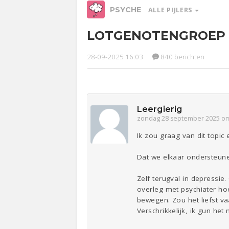
PSYCHE
ALLE PIJLERS
LOTGENOTENGROEP 
Relaties
Werk &
Ge
Studie
28-09-2025 16:03
840 berichten
Entertainment
Lijf & Lijn
Sport
Contact
Leergierig
zondag 28 september 2025 om
Ik zou graag van dit topi
Dat we elkaar ondersteun
Zelf terugval in depressie
overleg met psychiater ho
bewegen. Zou het liefst vaa
Verschrikkelijk, ik gun het 