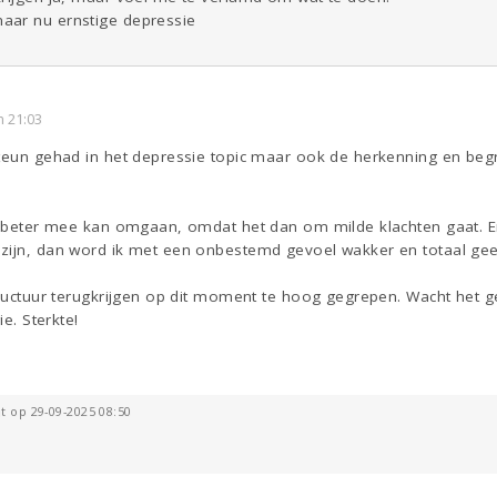
aar nu ernstige depressie
 21:03
steun gehad in het depressie topic maar ook de herkenning en begr
ts beter mee kan omgaan, omdat het dan om milde klachten gaat. En
zijn, dan word ik met een onbestemd gevoel wakker en totaal gee
tructuur terugkrijgen op dit moment te hoog gegrepen. Wacht het ge
ie. Sterkte!
t op 29-09-2025 08:50