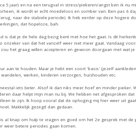
circa 5 jaar) en na een terugval in stress/piekeren/angst ben ik nu
orheen, ik wordt er echt moedeloos en somber van. Ben pas 6 dag
terug, naar die stabiele periode). Ik heb eerder op deze hogere d
werkingen, dat hopeloze, bah.
nd is dat je de hele dag bezig bent met hoe het gaat. Is dit herken
 zo onzeker van dat het vanzelf weer niet meer gaat. Vandaag voor
 zou het graag willen accepteren en gewoon doorgaan met wat je w
uur aan te houden. Maar je hebt een soort 'basis' (jezelf aankleden,
 wandelen, werken, kinderen verzorgen, huishouden etc.
 meestal iets beter. Alsof ik dan niks meer hoef en minder pieker. 
nderen daar helpt mijn man nu bij. We hebben net afgesproken dat
alleen te zijn. Ik hoop vooral dat de ophoging mij hier weer uit gaa
moet. Makkelijk gezegd dan gedaan.
t is al knap om hulp te vragen en goed om het 2e gesprek met de 
er weer betere periodes gaan komen.