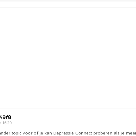
49f8
 16:20
 ander topic voor of je kan Depressie Connect proberen als je mee