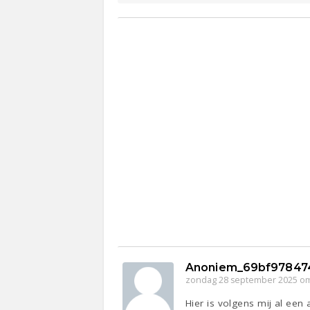
Anoniem_69bf97847
zondag 28 september 2025 om
Hier is volgens mij al een