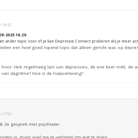
 16:32
09-2025 16:20
 een ander topic voor of je kan Depressie Connect proberen als je meer ac
leden een heel goed lopend topic dat alleen gericht was op depres
n hoor. Heb regelmatig last van depressies, de ene keer mild, de
rt van dagritme? Hoe is de hulpverlening?
 17:51
k 2e gesprek met psychiater.
krijgen ja, maar voel me te verlamd om wat te doen.