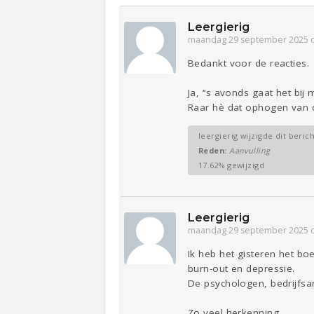
Leergierig
maandag 29 september 2025 
Bedankt voor de reacties.
Ja, ‘‘s avonds gaat het bi
Raar hè dat ophogen van d
leergierig wijzigde dit beric
Reden:
Aanvulling
17.62% gewijzigd
Leergierig
maandag 29 september 2025 
Ik heb het gisteren het b
burn-out en depressie.
De psychologen, bedrijfsar
Zo veel herkenning.