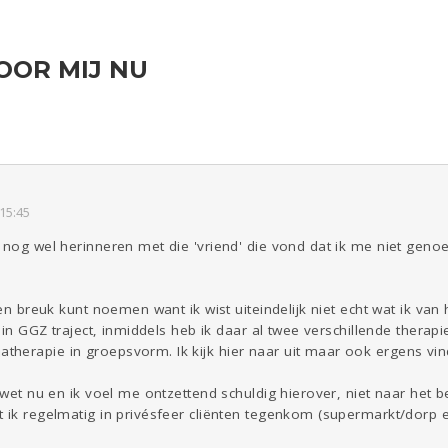
OOR MIJ NU
ld & Recht
Reizen
Seks
Gezondheid
Coronavirus
Overig
COVID-19
Kinderen
Digi
Eten
Mode &
Zwanger
Beauty
Psyche
Viva zoekt
Aangeboden
Gevraagd
Horen
Doen
Zien
15:45
 nog wel herinneren met die 'vriend' die vond dat ik me niet genoe
 een breuk kunt noemen want ik wist uiteindelijk niet echt wat ik v
l in GGZ traject, inmiddels heb ik daar al twee verschillende therap
herapie in groepsvorm. Ik kijk hier naar uit maar ook ergens vin
ewet nu en ik voel me ontzettend schuldig hierover, niet naar het b
 ik regelmatig in privésfeer cliënten tegenkom (supermarkt/dorp e