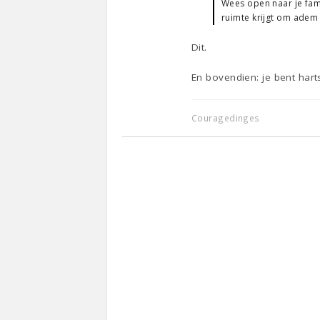
Wees open naar je fami
ruimte krijgt om adem 
Dit.
En bovendien: je bent hart
Couragedinges