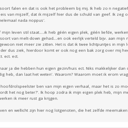
soort falen en dat is ook het probleem bij mij. Ik heb zo n negatief
eis van mijzelf, dat ik mijzelf hier dus de schuld van geef. Ik zeg 
..helemaal nada noppus'.
mijn leven stil staat.....ik heb géén eigen plek, géén liefde, werken 
oort van melt-down gehad....en ook eerlijk verteld bijv. aan mijn m
gewoon niet meer zie zitten. Het is dat ik twee lichtpuntjes in mijn 
er dus ziek, hierdoor komt er ook nog een bak zorg over mij hee
 ect. ect.
aar ja die hebben hun eigen gezin/huis ect. Niks makkelijker dan d
odig heb, dan laat het weten'. Waarom? Waarom moet ik erom vrage
e hoofdrolspeelster ben van mijn eigen verhaal, maar het is zo moe
Wordt het nog beter?'. Ik hoop zodra ik mijn eigen plek heb, mijn
rken ik meer rust ga krijgen.
jven en wellicht zijn hier nog lotgenoten, die het zelfde meemaken