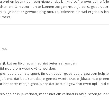
erond en begint aan een nieuwe, dat klinkt alsof je over de helft ben
e schamen. Om voor hen te kunnen zorgen moet je eerst goed voor j
 niks, je bent er gewoon nog niet. En iedereen die wel ergens is he
l weer.
16:07
ijk kut en lijkt het of het niet beter zal worden.
tijd nodig om weer oké te worden.
pie, dat is een startpunt. En ook super goed dat je gewoon hulp a
 je bent, dat betekent dat je gemist wordt. Dus blijkbaar heb je e
at het beter met je gaat. Maar dat kost nu gewoon even tijd. En die
rolspeler in je verhaal, maar niet elk verhaal is altijd rozengeur