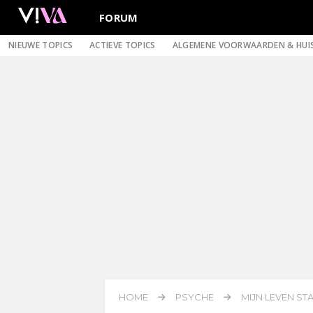
FORUM
NIEUWE TOPICS
ACTIEVE TOPICS
ALGEMENE VOORWAARDEN & HUI
HOME
PSYCHE
MIJN LEVEN STA