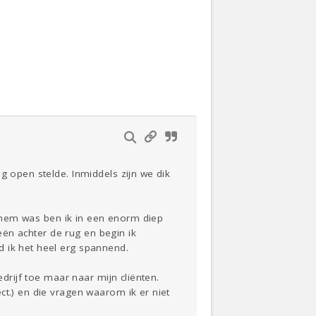
Actueel
Oekraïne
Thuis
Klussen
Lezen
g open stelde. Inmiddels zijn we dik
an hem was ben ik in een enorm diep
ieën achter de rug en begin ik
d ik het heel erg spannend.
edrijf toe maar naar mijn cliënten.
ct.) en die vragen waarom ik er niet