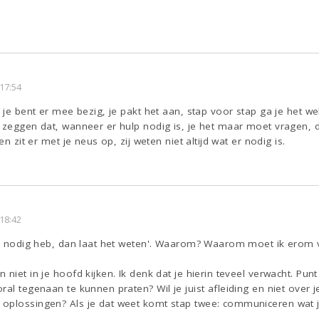
17:54
r je bent er mee bezig, je pakt het aan, stap voor stap ga je het w
n zeggen dat, wanneer er hulp nodig is, je het maar moet vragen,
en zit er met je neus op, zij weten niet altijd wat er nodig is.
18:42
ulp nodig heb, dan laat het weten'. Waarom? Waarom moet ik erom v
niet in je hoofd kijken. Ik denk dat je hierin teveel verwacht. Pun
al tegenaan te kunnen praten? Wil je juist afleiding en niet over je
oplossingen? Als je dat weet komt stap twee: communiceren wat j