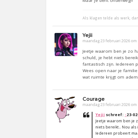
Maar je bent onderweg!!
Als klagen telde als werk, d
Yejii
maandag 23 februari 2026 om 
Jeetje waarom ben je zo har
schuld, je hebt niets bere
fantastisch zijn. Iedereen
Wees open naar je familie 
wat ruimte krijgt om adem 
Courage
maandag 23 februari 2026 om 
Yejii
schreef:
↑
23-02
Jeetje waarom ben je zo
niets bereikt.. Nou als
Iedereen probeert maa