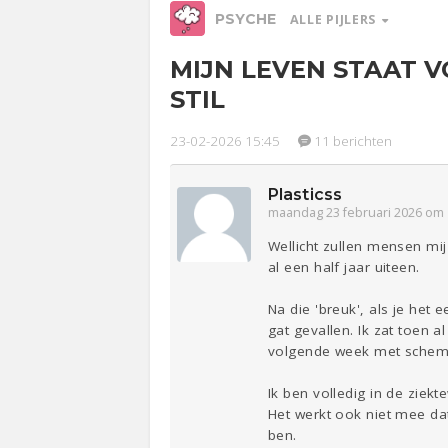
PSYCHE
ALLE PIJLERS
MIJN LEVEN STAAT V
Relaties
Werk &
Ge
STIL
Studie
Entertainment
Lijf & Lijn
23-02-2026 15:45
11 berichten
Plasticss
Sport
Contact
maandag 23 februari 2026 om 
Wellicht zullen mensen mij
al een half jaar uiteen.
Na die 'breuk', als je het
gat gevallen. Ik zat toen a
volgende week met schemat
Ik ben volledig in de ziekt
Het werkt ook niet mee dat
ben.