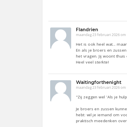
Flandrien
maandag 23 februari 2026 om 
Het is ook heel wat... maa
En als je broers en zusse
het vragen. Jij woont thuis 
Heel veel sterkte!
Waitingforthenight
maandag 23 februari 2026 om 
"Zij zeggen wel 'Als je h
Je broers en zussen kunnen 
hebt: wil je iemand om voor
praktisch meedenken over 