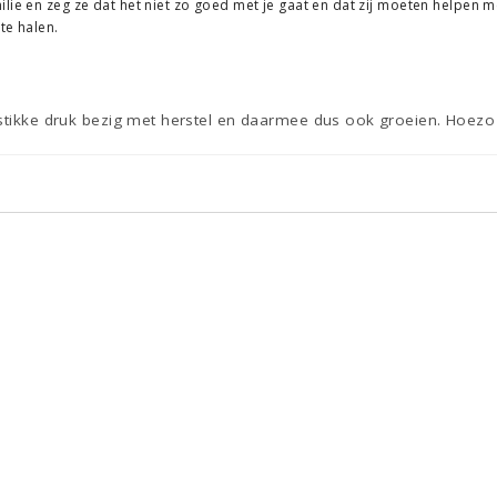
lie en zeg ze dat het niet zo goed met je gaat en dat zij moeten helpen me
te halen.
stikke druk bezig met herstel en daarmee dus ook groeien. Hoezo sta