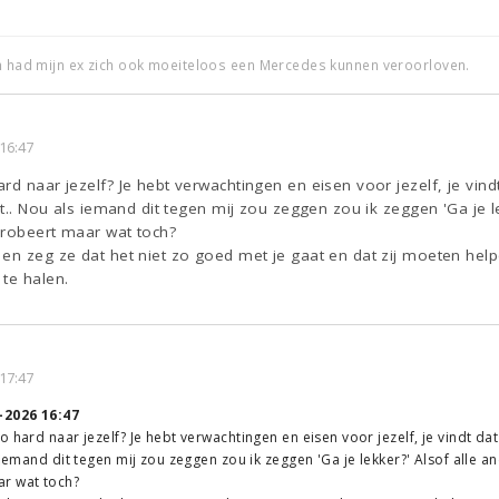
an had mijn ex zich ook moeiteloos een Mercedes kunnen veroorloven.
16:47
d naar jezelf? Je hebt verwachtingen en eisen voor jezelf, je vindt d
ikt.. Nou als iemand dit tegen mij zou zeggen zou ik zeggen 'Ga je
 probeert maar wat toch?
en zeg ze dat het niet zo goed met je gaat en dat zij moeten help
te halen.
17:47
-2026 16:47
 hard naar jezelf? Je hebt verwachtingen en eisen voor jezelf, je vindt dat j
 iemand dit tegen mij zou zeggen zou ik zeggen 'Ga je lekker?' Alsof alle a
r wat toch?