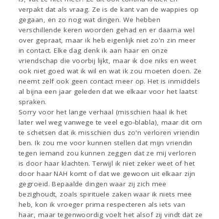
verpakt dat als vraag. Ze is de kant van de wappies op
gegaan, en zo nog wat dingen. We hebben
verschillende keren woorden gehad en er daarna wel
over gepraat, maar ik heb eigenlijk niet zo'n zin meer
in contact. Elke dag denk ik aan haar en onze
vriendschap die voorbij lijkt, maar ik doe niks en weet
ook niet goed wat ik wil en wat ik zou moeten doen. Ze
neemt zelf ook geen contact meer op. Het is inmiddels
al bijna een jaar geleden dat we elkaar voor het laatst
spraken.
Sorry voor het lange verhaal (misschien haal ik het
later wel weg vanwege te veel ego-blabla), maar dit om
te schetsen dat ik misschien dus zo'n verloren vriendin
ben. Ik zou me voor kunnen stellen dat mijn vriendin
tegen iemand zou kunnen zeggen dat ze mij verloren
is door haar klachten. Terwijl ik niet zeker weet of het
door haar NAH komt of dat we gewoon uit elkaar zijn
gegroeid. Bepaalde dingen waar zij zich mee
bezighoudt, zoals spirituele zaken waar ik niets mee
heb, kon ik vroeger prima respecteren als iets van
haar, maar tegenwoordig voelt het alsof zij vindt dat ze