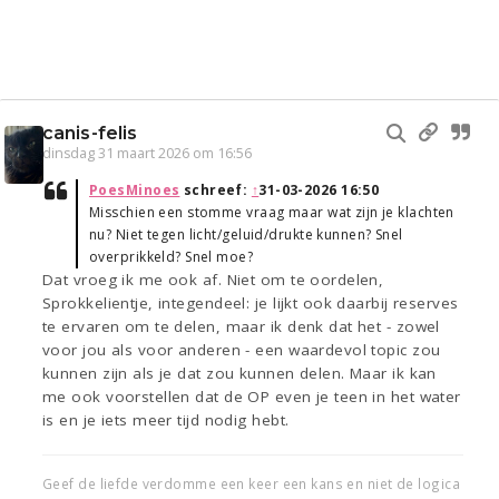
canis-felis
dinsdag 31 maart 2026 om 16:56
PoesMinoes
schreef:
↑
31-03-2026 16:50
Misschien een stomme vraag maar wat zijn je klachten
nu? Niet tegen licht/geluid/drukte kunnen? Snel
overprikkeld? Snel moe?
Dat vroeg ik me ook af. Niet om te oordelen,
Sprokkelientje, integendeel: je lijkt ook daarbij reserves
te ervaren om te delen, maar ik denk dat het - zowel
voor jou als voor anderen - een waardevol topic zou
kunnen zijn als je dat zou kunnen delen. Maar ik kan
me ook voorstellen dat de OP even je teen in het water
is en je iets meer tijd nodig hebt.
Geef de liefde verdomme een keer een kans en niet de logica