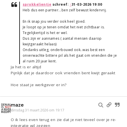
sprokkelientje
schreef:
↑
31-03-2026 19:00
Heb dus een partner...ben zelf bewust kindervrij.
En ik snap jou verder ook heel goed.
Je loopt op je tenen omdat het niet zichtbaar is.
Tegelijkertijd is het er wel.
Dus zijn er aannames ( aantal mensen daarop
kwijtgeraakt helaas)
Ondanks uitleg, onderbouwd ook..was best een
onverwachte bittere pil als het gaat om vrienden die je
al ruim 20 jaar kent.
Ja het is er altijd
Pijnlijk dat je daardoor ook vrienden bent kwijt geraakt
Hoe staat je werkgever er in?
maze
dinsdag 31 maart 2026 om 19:17
O ik lees even terug en zie dat je niet teveel over je re-
integratie wil zeggen