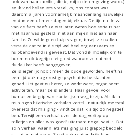
ook van haar familie, die bij mij in de omgeving woont)
en ik vind bellen iets vreselijks, ons contact was
daarom al jaren voornamelijk maandenlang nauwelijks
en dan een of meer dagen bij elkaar. De tijd na de val
van de fiets heeft ze niet laten weten hoe serieus het
met haar was gesteld, niet aan mij en niet aan haar
familie. Ze wilde geen hulp vragen, terwijl ze nadien
vertelde dat ze in die tijd wel heel erg eenzaam en
hulpbehoevend is geweest. Dat vond ik moeilijk om te
horen en ik begrijp niet goed waarom ze dat niet
duidelijker heeft aangegeven.
Ze is eigenlijk nooit meer de oude geworden, heeft na
een tijd ook nog ernstige psychiatrische klachten
gehad. Het gaat nu beter, ze werkt weer, organiseert
activiteiten, maar ze is anders. Haar gevoel voor
humor en begrip van ironie lijken weg te zijn. Als ik in
mijn ogen hilarische verhalen vertel - natuurlijk meestal
over iets dat mis ging - vindt ze dat ik altijd zo negatief
ben. Terwijl een verhaal over 'de dag verliep op
rolletjes en alles was goed' uiteraard nogal saai is. Dat
zo'n verhaal waarin iets mis ging juist grappig bedoeld
is, vat ze niet meer. Ze uit ook continu kritiek en