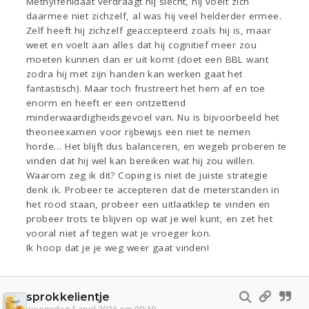
Methylfenidaat verdraagt hij slecht, hij voelt zich
daarmee niet zichzelf, al was hij veel helderder ermee.
Zelf heeft hij zichzelf geaccepteerd zoals hij is, maar
weet en voelt aan alles dat hij cognitief meer zou
moeten kunnen dan er uit komt (doet een BBL want
zodra hij met zijn handen kan werken gaat het
fantastisch). Maar toch frustreert het hem af en toe
enorm en heeft er een ontzettend
minderwaardigheidsgevoel van. Nu is bijvoorbeeld het
theorieexamen voor rijbewijs een niet te nemen
horde… Het blijft dus balanceren, en wegeb proberen te
vinden dat hij wel kan bereiken wat hij zou willen.
Waarom zeg ik dit? Coping is niet de juiste strategie
denk ik. Probeer te accepteren dat de meterstanden in
het rood staan, probeer een uitlaatklep te vinden en
probeer trots te blijven op wat je wel kunt, en zet het
vooral niet af tegen wat je vroeger kon.
Ik hoop dat je je weg weer gaat vinden!
sprokkelientje