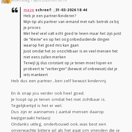
woensdag 1 april 2026 om 09:19
maze
schreef:
↑
31-03-2026 18:44
Heb je een partner/kinderen?
Mijn tip als partner van iemand met nah: betrek ze bij
je proces
Met heel veel valt echt goed te leven maar het zijn juist
de “kleine” en op het oog onbeduidende dingen
waarop het goed mis kan gaan
Juist omdat het zo onzichtbaar is en veel mensen het
niet eens zullen merken
Terwijl jij dus constant op je tenen moet lopen en
probeert te “verbergen” (bewust of onbewust) dat je
iets mankeert
Heb dus een partner...ben zelf bewust kindervrij.
En ik snap jou verder ook heel goed.
Je loopt op je tenen omdat het niet zichtbaar is.
Tegelijkertijd is het er wel.
Dus zijn er aannames ( aantal mensen daarop
kwijtgeraakt helaas)
Ondanks uitleg, onderbouwd ook..was best een
onverwachte bittere pil als het gaat om vrienden die je