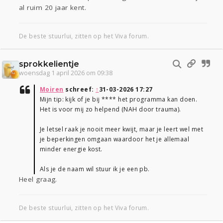
al ruim 20 jaar kent.
De beste stuurlui, zitten op het Viva forum.
sprokkelientje
woensdag 1 april 2026 om 09:38
Moiren
schreef:
↑
31-03-2026 17:27
Mijn tip: kijk of je bij **** het programma kan doen.
Het is voor mij zo helpend (NAH door trauma).
Je letsel raak je nooit meer kwijt, maar je leert wel met
je beperkingen omgaan waardoor het je allemaal
minder energie kost.
Als je de naam wil stuur ik je een pb.
Heel graag.
De beste stuurlui, zitten op het Viva forum.