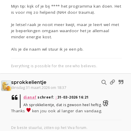
Mijn tip: kijk of je bij **** het programma kan doen. Het
is voor mij zo helpend (NAH door trauma).
Je letsel raak je nooit meer kwijt, maar je leert wel met
je beperkingen omgaan waardoor het je allemaal
minder energie kost.
Als je de naam wil stuur ik je een pb.
Everything is possible for the one who believes.
sprokkelientje
dinsdag 31 maart 2026 om 18:37
dianaf
schreef:
↑
31-03-2026 16:21
Ah sprokkelientje, dat is gewoon heel heftig.
Thanks
ken jou ook al langer dan vandaag.
De beste stuurlui, zitten op het Viva forum.