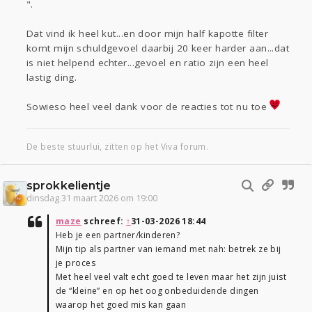
".
Dat vind ik heel kut...en door mijn half kapotte filter
komt mijn schuldgevoel daarbij 20 keer harder aan...dat
is niet helpend echter...gevoel en ratio zijn een heel
lastig ding.
Sowieso heel veel dank voor de reacties tot nu toe
De beste stuurlui, zitten op het Viva forum.
sprokkelientje
dinsdag 31 maart 2026 om 19:00
maze
schreef:
↑
31-03-2026 18:44
Heb je een partner/kinderen?
Mijn tip als partner van iemand met nah: betrek ze bij
je proces
Met heel veel valt echt goed te leven maar het zijn juist
de “kleine” en op het oog onbeduidende dingen
waarop het goed mis kan gaan