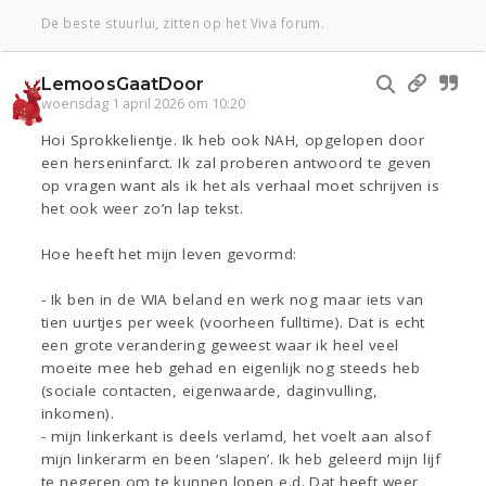
De beste stuurlui, zitten op het Viva forum.
LemoosGaatDoor
woensdag 1 april 2026 om 10:20
Hoi Sprokkelientje. Ik heb ook NAH, opgelopen door
een herseninfarct. Ik zal proberen antwoord te geven
op vragen want als ik het als verhaal moet schrijven is
het ook weer zo’n lap tekst.
Hoe heeft het mijn leven gevormd:
- Ik ben in de WIA beland en werk nog maar iets van
tien uurtjes per week (voorheen fulltime). Dat is echt
een grote verandering geweest waar ik heel veel
moeite mee heb gehad en eigenlijk nog steeds heb
(sociale contacten, eigenwaarde, daginvulling,
inkomen).
- mijn linkerkant is deels verlamd, het voelt aan alsof
mijn linkerarm en been ‘slapen’. Ik heb geleerd mijn lijf
te negeren om te kunnen lopen e.d. Dat heeft weer