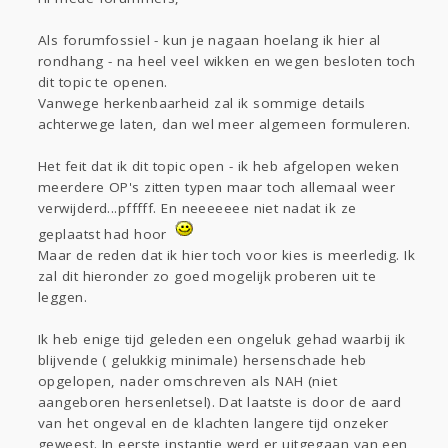
Sport
Contact
Viva zoekt
Aangeboden
Gevraagd
Horen
Doen
Zien
Als forumfossiel - kun je nagaan hoelang ik hier al
rondhang - na heel veel wikken en wegen besloten toch
Lezen
dit topic te openen.
Vanwege herkenbaarheid zal ik sommige details
achterwege laten, dan wel meer algemeen formuleren.
Het feit dat ik dit topic open - ik heb afgelopen weken
meerdere OP's zitten typen maar toch allemaal weer
verwijderd...pfffff. En neeeeeee niet nadat ik ze
geplaatst had hoor
Maar de reden dat ik hier toch voor kies is meerledig. Ik
zal dit hieronder zo goed mogelijk proberen uit te
leggen.
Ik heb enige tijd geleden een ongeluk gehad waarbij ik
blijvende ( gelukkig minimale) hersenschade heb
opgelopen, nader omschreven als NAH (niet
aangeboren hersenletsel). Dat laatste is door de aard
van het ongeval en de klachten langere tijd onzeker
geweest. In eerste instantie werd er uitgegaan van een