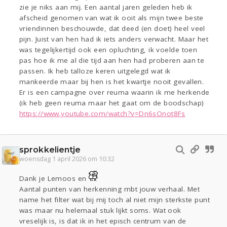
zie je niks aan mij. Een aantal jaren geleden heb ik
afscheid genomen van wat ik ooit als mijn twee beste
vriendinnen beschouwde, dat deed (en doet) heel veel
pijn. Juist van hen had ik iets anders verwacht. Maar het
was tegelijkertijd ook een opluchting, ik voelde toen
pas hoe ik me al die tijd aan hen had proberen aan te
passen. Ik heb talloze keren uitgelegd wat ik
mankeerde maar bij hen is het kwartje nooit gevallen.
Er is een campagne over reuma waarin ik me herkende
(ik heb geen reuma maar het gaat om de boodschap)
https://www.youtube.com/watch?v=Dn6sOnot8Fs
sprokkelientje
woensdag 1 april 2026 om 10:32
Dank je Lemoos en
Aantal punten van herkenning mbt jouw verhaal. Met
name het filter wat bij mij toch al niet mijn sterkste punt
was maar nu helemaal stuk lijkt soms. Wat ook
vreselijk is, is dat ik in het episch centrum van de