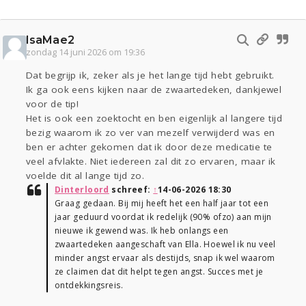
IsaMae2
zondag 14 juni 2026 om 19:36
Dat begrijp ik, zeker als je het lange tijd hebt gebruikt.
Ik ga ook eens kijken naar de zwaartedeken, dankjewel
voor de tip!
Het is ook een zoektocht en ben eigenlijk al langere tijd
bezig waarom ik zo ver van mezelf verwijderd was en
ben er achter gekomen dat ik door deze medicatie te
veel afvlakte. Niet iedereen zal dit zo ervaren, maar ik
voelde dit al lange tijd zo.
Dinterloord
schreef:
↑
14-06-2026 18:30
Graag gedaan. Bij mij heeft het een half jaar tot een
jaar geduurd voordat ik redelijk (90% ofzo) aan mijn
nieuwe ik gewend was. Ik heb onlangs een
zwaartedeken aangeschaft van Ella. Hoewel ik nu veel
minder angst ervaar als destijds, snap ik wel waarom
ze claimen dat dit helpt tegen angst. Succes met je
ontdekkingsreis.