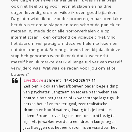
overdag en om even te wandelen. Ik was in het begin
ook niet heel bang voor het niet slapen en na drie
dagen levendig dromen wilde ik even goed bijtanken.
Dag later wilde ik het zonder proberen, maar toen lukte
het dus niet om te slapen en toen schoot de paniek er
meteen in, mede door alle horrorverhalen die op
internet staan. Toen ontstond de vicieuze cirkel. Vind
het daarom wel prettig om deze verhalen te lezen en
dat doet me goed. Ben nog steeds heel blij dat ik deze
stap heb genomen want ik merk dat ik weer echt
mezelf ben. Ik merkte dat ik al lange tijd ver van mezelf
verwijderd was. Wat was de reden voor jou om af te
bouwen?
Live2Love
schreef:
↑
14-06-2026 17:11
Zelf ben ik ook aan het afbouwen onder begeleiding
van psychiater. Langzaam en iedere paar weken een
controle hoe het gaat en of ik weer stapje lager ga. Ik
herken het: af en toe terugval, zeer realistische
dromen en hoofd wat regelmatig tolt. Je bent niet
alleen. Probeer overdag niet met de nacht bezig te
zijn. Als je wakker wordt na een droom kun je tegen
jezelf zeggen dat het een droom is en waardoor het