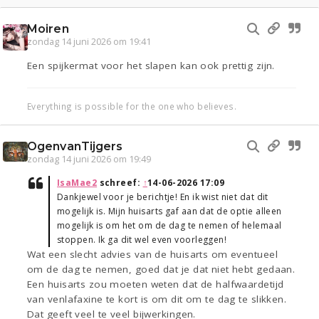
Moiren
zondag 14 juni 2026 om 19:41
Een spijkermat voor het slapen kan ook prettig zijn.
Everything is possible for the one who believes.
OgenvanTijgers
zondag 14 juni 2026 om 19:49
IsaMae2
schreef:
↑
14-06-2026 17:09
Dankjewel voor je berichtje! En ik wist niet dat dit
mogelijk is. Mijn huisarts gaf aan dat de optie alleen
mogelijk is om het om de dag te nemen of helemaal
stoppen. Ik ga dit wel even voorleggen!
Wat een slecht advies van de huisarts om eventueel
om de dag te nemen, goed dat je dat niet hebt gedaan.
Een huisarts zou moeten weten dat de halfwaardetijd
van venlafaxine te kort is om dit om te dag te slikken.
Dat geeft veel te veel bijwerkingen.