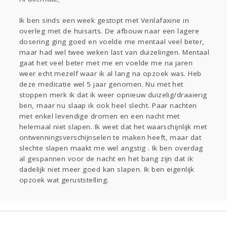
Sport
Contact
Viva zoekt
Aangeboden
Gevraagd
Horen
Doen
Zien
Ik ben sinds een week gestopt met Venlafaxine in
overleg met de huisarts. De afbouw naar een lagere
Lezen
dosering ging goed en voelde me mentaal veel beter,
maar had wel twee weken last van duizelingen. Mentaal
gaat het veel beter met me en voelde me na jaren
weer echt mezelf waar ik al lang na opzoek was. Heb
deze medicatie wel 5 jaar genomen. Nu met het
stoppen merk ik dat ik weer opnieuw duizelig/draaierig
ben, maar nu slaap ik ook heel slecht. Paar nachten
met enkel levendige dromen en een nacht met
helemaal niet slapen. Ik weet dat het waarschijnlijk met
ontwenningsverschijnselen te maken heeft, maar dat
slechte slapen maakt me wel angstig . Ik ben overdag
al gespannen voor de nacht en het bang zijn dat ik
dadelijk niet meer goed kan slapen. Ik ben eigenlijk
opzoek wat geruststelling.