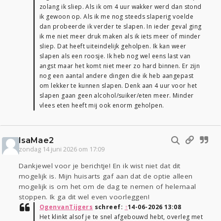
zolang ik sliep. Als ik om 4 uur wakker werd dan stond
ik gewoon op. Als ik me nog steeds slaperig voelde
dan probeerde ik verder te slapen. In ieder geval ging
ik me niet meer druk maken als ik iets meer of minder
sliep. Dat heeft uiteindelijk geholpen. Ik kan weer
slapen als een roosje. Ik heb nog wel eens last van
angst maar het komt niet meer zo hard binnen. Er zijn
nog een aantal andere dingen die ik heb aangepast
om lekker te kunnen slapen. Denk aan 4 uur voor het
slapen gaan geen alcohol/suiker/eten meer. Minder
vlees eten heeft mij ook enorm geholpen.
IsaMae2
zondag 14 juni 2026 om 17:09
Dankjewel voor je berichtje! En ik wist niet dat dit
mogelijk is. Mijn huisarts gaf aan dat de optie alleen
mogelijk is om het om de dag te nemen of helemaal
stoppen. Ik ga dit wel even voorleggen!
OgenvanTijgers
schreef:
↑
14-06-2026 13:08
Het klinkt alsof je te snel afgebouwd hebt, overleg met