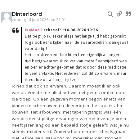
Dinterloord
zondag 14 juni 2026 om 21:01
IsaMae2
schreef:
↑
14-06-2026 19:36
Dat begrijp ik, zeker als je het lange tijd hebt gebruikt.
Ik ga ook eens kijken naar de zwaartedeken, dankjewel
voor de tip!
Het is ook een zoektocht en ben eigenlijk al langere
tijd bezig waarom ik zo ver van mezelf verwijderd was
en ben er achter gekomen dat ik door deze medicatie
te veel afvlakte. Niet iedereen zal dit zo ervaren, maar
ik voelde dit al lange tijd zo.
Ik heb dat ook zo ervaren. Daarom moest ik er ook
van af. Voelde me altijd net wel net geen zombie door
die troep. Op een gegeven moment begon er iets van
binnen te schreeuwen (in de verte) en besloot ik af te
bouwen. Het afbouwen (met taperingstrips) was één
van de meest pittige ervaringen van mn leven. Je brein
heeft jarenlang op een bepaald stofje geleefd wat je nu
steeds minder slikt. Onderschat de moeilijkheidsgraad
niet. Afbouwen was voor mij moeilijker dan stoppen