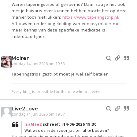
Waren taperingstrips al genoemd? Daar zou je het ook
met je huisarts over kunnen hebben mocht het op deze
manier toch niet lukken:
https://www.taperingstrip.nl/
Afbouwen onder begeleiding van een psychiater met
meer kennis van deze specifieke medicatie is
inderdaad fijner.
Moiren
zondag 14 juni 2026 om 19:53
Taperingstrips gestript moet je wel zelf betalen.
Everything is possible for the one who believes.
Live2Love
zondag 14 juni 2026 om 19:57
IsaMae2
schreef:
↑
14-06-2026 19:30
Wat was de reden voor jou om af te bouwen?
Na een intensieve periode voel ik me eindelijk rustiger.