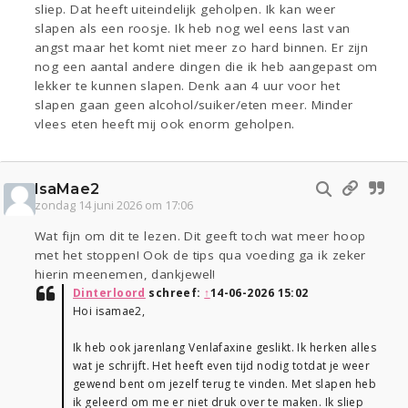
sliep. Dat heeft uiteindelijk geholpen. Ik kan weer
slapen als een roosje. Ik heb nog wel eens last van
angst maar het komt niet meer zo hard binnen. Er zijn
nog een aantal andere dingen die ik heb aangepast om
lekker te kunnen slapen. Denk aan 4 uur voor het
slapen gaan geen alcohol/suiker/eten meer. Minder
vlees eten heeft mij ook enorm geholpen.
IsaMae2
zondag 14 juni 2026 om 17:06
Wat fijn om dit te lezen. Dit geeft toch wat meer hoop
met het stoppen! Ook de tips qua voeding ga ik zeker
hierin meenemen, dankjewel!
Dinterloord
schreef:
↑
14-06-2026 15:02
Hoi isamae2,
Ik heb ook jarenlang Venlafaxine geslikt. Ik herken alles
wat je schrijft. Het heeft even tijd nodig totdat je weer
gewend bent om jezelf terug te vinden. Met slapen heb
ik geleerd om me er niet druk over te maken. Ik sliep