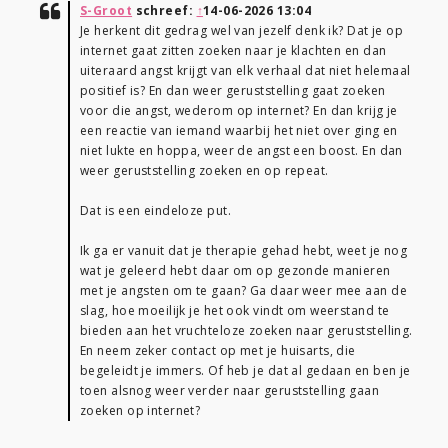
S-Groot
schreef:
↑
14-06-2026 13:04
Je herkent dit gedrag wel van jezelf denk ik? Dat je op
internet gaat zitten zoeken naar je klachten en dan
uiteraard angst krijgt van elk verhaal dat niet helemaal
positief is? En dan weer geruststelling gaat zoeken
voor die angst, wederom op internet? En dan krijg je
een reactie van iemand waarbij het niet over ging en
niet lukte en hoppa, weer de angst een boost. En dan
weer geruststelling zoeken en op repeat.
Dat is een eindeloze put.
Ik ga er vanuit dat je therapie gehad hebt, weet je nog
wat je geleerd hebt daar om op gezonde manieren
met je angsten om te gaan? Ga daar weer mee aan de
slag, hoe moeilijk je het ook vindt om weerstand te
bieden aan het vruchteloze zoeken naar geruststelling.
En neem zeker contact op met je huisarts, die
begeleidt je immers. Of heb je dat al gedaan en ben je
toen alsnog weer verder naar geruststelling gaan
zoeken op internet?