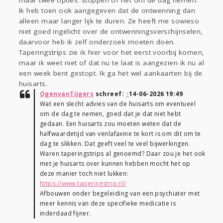
maar twee opties: stoppen of het om de dag nemen.
Ik heb toen ook aangegeven dat de ontwenning dan
alleen maar langer lijk te duren. Ze heeft me sowieso
niet goed ingelicht over de ontwenningsverschijnselen,
daarvoor heb ik zelf onderzoek moeten doen.
Taperingstrips zie ik hier voor het eerst voorbij komen,
maar ik weet niet of dat nu te laat is aangezien ik nu al
een week bent gestopt. Ik ga het wel aankaarten bij de
huisarts.
OgenvanTijgers
schreef:
↑
14-06-2026 19:49
Wat een slecht advies van de huisarts om eventueel
om de dag te nemen, goed dat je dat niet hebt
gedaan. Een huisarts zou moeten weten dat de
halfwaardetijd van venlafaxine te kort is om dit om te
dag te slikken. Dat geeft veel te veel bijwerkingen.
Waren taperingstrips al genoemd? Daar zou je het ook
met je huisarts over kunnen hebben mocht het op
deze manier toch niet lukken:
https://www.taperingstrip.nl/
Afbouwen onder begeleiding van een psychiater met
meer kennis van deze specifieke medicatie is
inderdaad fijner.