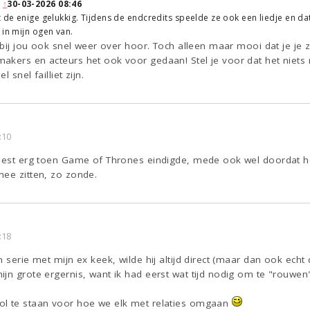
:
↑
30-03-2026 08:46
 de enige gelukkig. Tijdens de endcredits speelde ze ook een liedje en dat
 in mijn ogen van.
k bij jou ook snel weer over hoor. Toch alleen maar mooi dat je j
akers en acteurs het ook voor gedaan! Stel je voor dat het niets
l snel failliet zijn.
:10
 best erg toen Game of Thrones eindigde, mede ook wel doordat he
mee zitten, zo zonde.
:18
 serie met mijn ex keek, wilde hij altijd direct (maar dan ook echt 
jn grote ergernis, want ik had eerst wat tijd nodig om te "rouwen
ol te staan voor hoe we elk met relaties omgaan