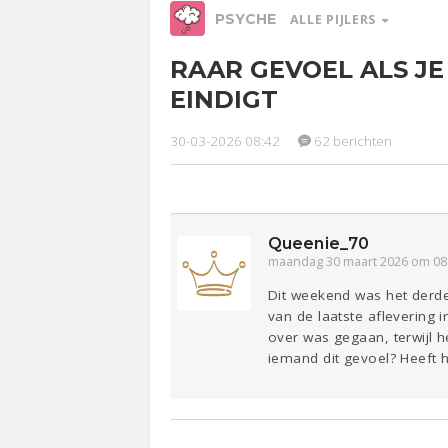
PSYCHE
ALLE PIJLERS
RAAR GEVOEL ALS JE
Relaties
Werk &
Ge
EINDIGT
Studie
Entertainment
Lijf & Lijn
30-03-2026 08:42
62 berichten
Sport
Contact
Queenie_70
maandag 30 maart 2026 om 08
Dit weekend was het derde e
van de laatste aflevering 
over was gegaan, terwijl 
iemand dit gevoel? Heeft