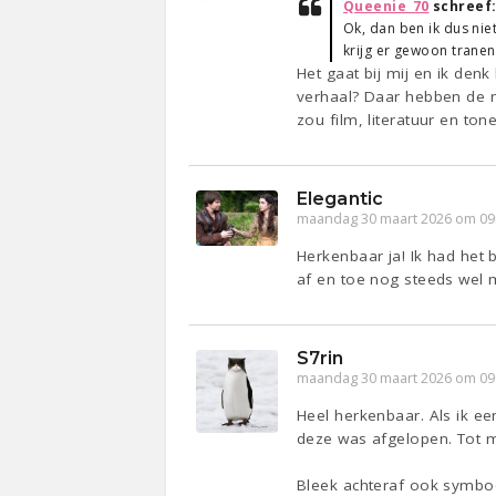
Queenie_70
schreef
Ok, dan ben ik dus niet
krijg er gewoon tranen
Het gaat bij mij en ik den
verhaal? Daar hebben de m
zou film, literatuur en tonee
Elegantic
maandag 30 maart 2026 om 09
Herkenbaar ja! Ik had het
af en toe nog steeds wel 
S7rin
maandag 30 maart 2026 om 09
Heel herkenbaar. Als ik een
deze was afgelopen. Tot mi
Bleek achteraf ook symbo