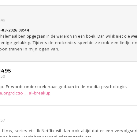
:46
-03-2026 08:44
k helemaal ben opgegaan in de wereld van een boek. Dan wil ik niet die were
 enige gelukkig. Tijdens de endcredits speelde ze ook een liedje e
ewoon tranen in mijn ogen van.
1495
:50
up. Er wordt onderzoek naar gedaan in de media psychologie.
.org/dictio ... al-breakup
:57
 films, series etc. Ik Netflix wil dan ook altijd dat er een vervolgs