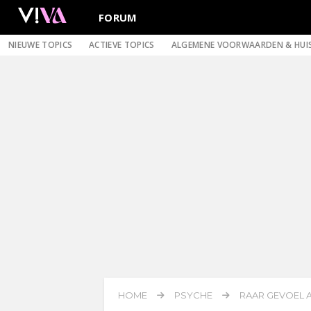
FORUM
NIEUWE TOPICS
ACTIEVE TOPICS
ALGEMENE VOORWAARDEN & HUI
HOME
PSYCHE
RAAR GEVOEL AL