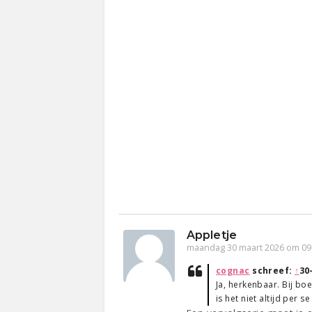
Appletje
maandag 30 maart 2026 om 09
cognac
schreef:
↑
30
Ja, herkenbaar. Bij boe
is het niet altijd per s