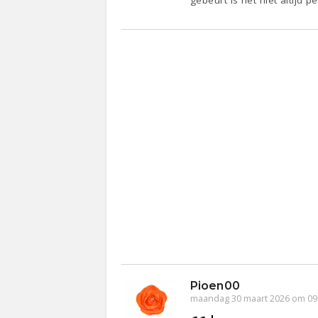
gebeurt is het niet altijd p
Pioen00
maandag 30 maart 2026 om 09