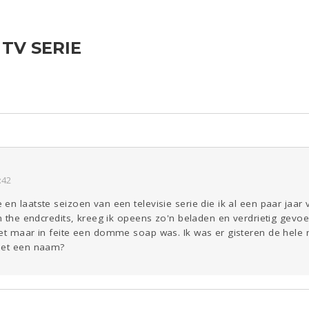
 TV SERIE
ld & Recht
Reizen
Seks
Gezondheid
Coronavirus
Overig
COVID-19
Kinderen
Digi
Eten
Mode &
Zwanger
Beauty
Psyche
Viva zoekt
Aangeboden
Gevraagd
Horen
Doen
Zien
:42
n laatste seizoen van een televisie serie die ik al een paar jaar v
in the endcredits, kreeg ik opeens zo'n beladen en verdrietig gevoe
het maar in feite een domme soap was. Ik was er gisteren de hele
 het een naam?