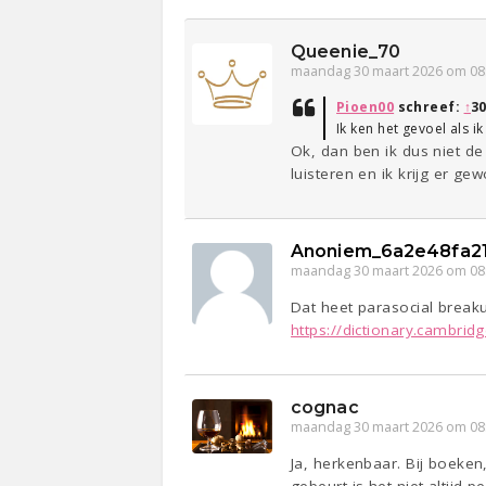
Queenie_70
maandag 30 maart 2026 om 08
Pioen00
schreef:
↑
30
Ik ken het gevoel als i
Ok, dan ben ik dus niet de
luisteren en ik krijg er g
Anoniem_6a2e48fa2
maandag 30 maart 2026 om 08
Dat heet parasocial break
https://dictionary.cambridge
cognac
maandag 30 maart 2026 om 08
Ja, herkenbaar. Bij boeken,