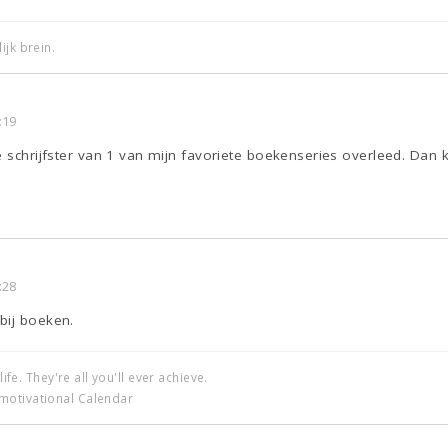
ijk brein.
:19
e schrijfster van 1 van mijn favoriete boekenseries overleed. Dan
:28
bij boeken.
life. They're all you'll ever achieve.
motivational Calendar