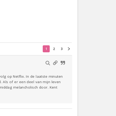
Actueel
Oekraïne
Thuis
Klussen
1
2
3
Lezen
olg op Netflix. In de laatste minuten
l. Als of er een deel van mijn leven
 middag melancholisch door. Kent