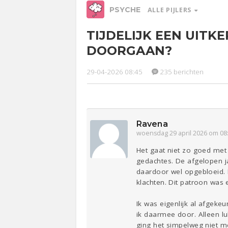
PSYCHE
ALLE PIJLERS
TIJDELIJK EEN UITKE
Relaties
Werk &
Ge
DOORGAAN?
Studie
Entertainment
Lijf & Lijn
29-04-2026 08:45
235 berichten
Sport
Contact
Ravena
woensdag 29 april 2026 om 08
Het gaat niet zo goed met 
gedachtes. De afgelopen ja
daardoor wel opgebloeid.
klachten. Dit patroon was 
Ik was eigenlijk al afgeke
ik daarmee door. Alleen l
ging het simpelweg niet me