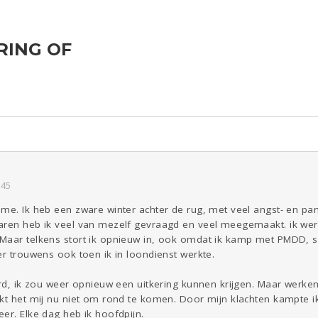
RING OF
ld & Recht
Reizen
Seks
Gezondheid
Coronavirus
Overig
COVID-19
Kinderen
Digi
Eten
Mode &
Zwanger
Beauty
Psyche
Viva zoekt
Aangeboden
Gevraagd
Horen
Doen
Zien
:45
me. Ik heb een zware winter achter de rug, met veel angst- en pan
ren heb ik veel van mezelf gevraagd en veel meegemaakt. ik werkt
 Maar telkens stort ik opnieuw in, ook omdat ik kamp met PMDD,
er trouwens ook toen ik in loondienst werkte.
urd, ik zou weer opnieuw een uitkering kunnen krijgen. Maar werken 
ukt het mij nu niet om rond te komen. Door mijn klachten kampte 
er. Elke dag heb ik hoofdpijn.