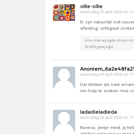
ollie-ollie
woensdag 29 april 2026 om 11
Er zijn natuurlijk ook tuss
afleiding, collegiaal conta
ollie-ollie wijzigde dit beric
36.90% gewijzigd
Anoniem_6a2e48fa2
woensdag 29 april 2026 om 11
Dat klinken als nare ervar
om hulp te zoeken. Hoe st
ladadieladieda
woensdag 29 april 2026 om 11
Ravena, jeetje meid, jij he
gelijkwaardig niveau mee 