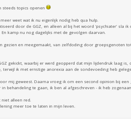
an steeds topics openen
t meer weet wat ik nu eigenlijk nodig heb qua hulp.
iseerd door de GGZ, en alleen al bij het woord 'psychiater' sla ik 
. En kamp nu nog dagelijks met de gevolgen daarvan.
en gezien en meegemaakt, van zelfdoding door groepsgenoten tot fi
GGZ gekickt, waarbij er werd geopperd dat mijn lijdendruk laag is, 
, terwijl ik met ernstige anorexia aan de sondevoeding heb geleg
voor mij geweest. Daarna vroeg ik om een second opinion bij een g
er in behandeling te gaan, ik ben al afgeschreven - ik heb zogena
 niet alleen red.
lening meer toe te laten in mijn leven.