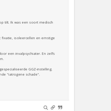
op tilt. Ik was een soort medisch
xatie, isoleercellen en ernstige
door een invalpsychiater. En zelfs
en.
especialiseerde GGZ-instelling.
amde "iatrogene schade".