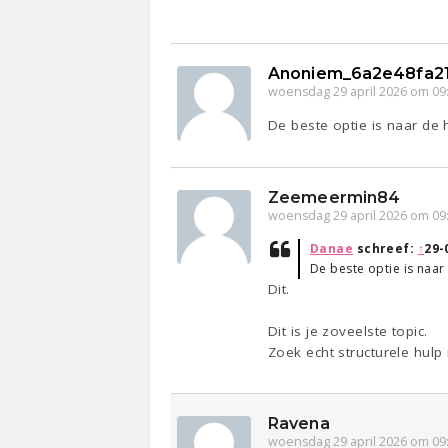
Anoniem_6a2e48fa2
woensdag 29 april 2026 om 09
De beste optie is naar de 
Zeemeermin84
woensdag 29 april 2026 om 09
Danae
schreef:
↑
29-
De beste optie is naar
Dit.
Dit is je zoveelste topic.
Zoek echt structurele hulp
Ravena
woensdag 29 april 2026 om 09