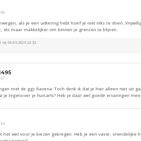
:00
enwegen, als je een uitkering hebt hoef je niet níks te doen. Vrijwil
ct, etc maar makkelijker om binnen je grenzen te blijven.
ht op 06-05-2026 22:32
1495
:07
ingen met de ggz Ravena. Toch denk ik dat je hier alleen niet uit 
a je tegenover je huisarts? Heb je daar wel goede ervaringen mee
:34
bt het wel voor je kiezen gekregen. Heb je een vaste, vriendelijke 
kunt sparren?