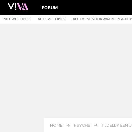
FORUM
NIEUWE TOPICS
ACTIEVE TOPICS
ALGEMENE VOORWAARDEN & HUI
HOME
PSYCHE
TIJDELIJK EEN 