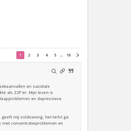
Actueel
Oekraïne
Thuis
Klussen
1
2
3
4
5
...
10
Lezen
iekaanvallen en suicidale
e als ZZP'er. Mijn leven is
 slaapproblemen en depressieve
geeft mij voldoening, het liefst ga
ik met concentratieproblemen en