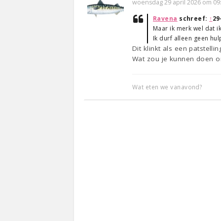
woensdag 29 april 2026 om 09
Ravena
schreef:
↑
29
Maar ik merk wel dat ik
Ik durf alleen geen hul
Dit klinkt als een patstellin
Wat zou je kunnen doen o
Wat eten we vanavond?