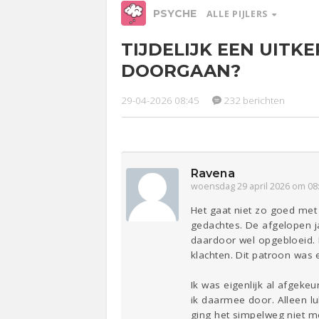
PSYCHE
ALLE PIJLERS
TIJDELIJK EEN UITKE
Relaties
Werk &
Ge
DOORGAAN?
Studie
Entertainment
Lijf & Lijn
29-04-2026 08:45
232 berichten
Sport
Contact
Ravena
woensdag 29 april 2026 om 08
Het gaat niet zo goed met 
gedachtes. De afgelopen ja
daardoor wel opgebloeid.
klachten. Dit patroon was 
Ik was eigenlijk al afgeke
ik daarmee door. Alleen l
ging het simpelweg niet me