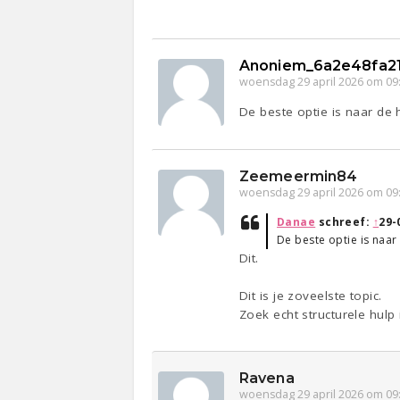
Anoniem_6a2e48fa2
woensdag 29 april 2026 om 09
De beste optie is naar de 
Zeemeermin84
woensdag 29 april 2026 om 09
Danae
schreef:
↑
29-
De beste optie is naar
Dit.
Dit is je zoveelste topic.
Zoek echt structurele hulp
Ravena
woensdag 29 april 2026 om 09