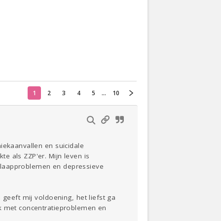
Actueel
Oekraïne
Thuis
Klussen
1
2
3
4
5
...
10
Lezen
iekaanvallen en suicidale
e als ZZP'er. Mijn leven is
 slaapproblemen en depressieve
geeft mij voldoening, het liefst ga
ik met concentratieproblemen en