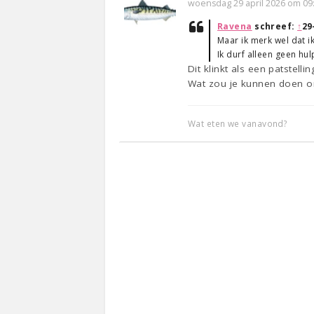
woensdag 29 april 2026 om 09
Ravena
schreef:
↑
29
Maar ik merk wel dat ik
Ik durf alleen geen hul
Dit klinkt als een patstellin
Wat zou je kunnen doen o
Wat eten we vanavond?