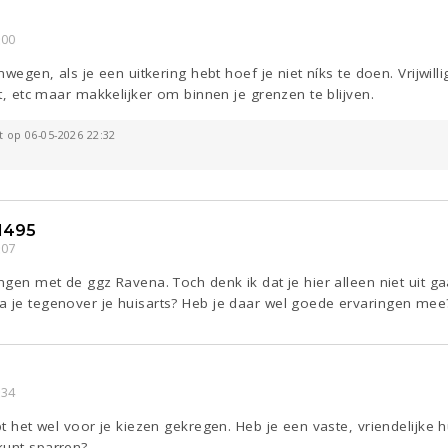
:00
enwegen, als je een uitkering hebt hoef je niet níks te doen. Vrijwil
ct, etc maar makkelijker om binnen je grenzen te blijven.
ht op 06-05-2026 22:32
1495
:07
ingen met de ggz Ravena. Toch denk ik dat je hier alleen niet uit 
a je tegenover je huisarts? Heb je daar wel goede ervaringen mee
:34
bt het wel voor je kiezen gekregen. Heb je een vaste, vriendelijke 
kunt sparren?