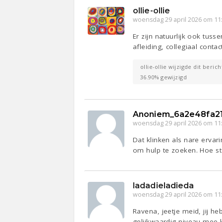
ollie-ollie
woensdag 29 april 2026 om 11
Er zijn natuurlijk ook tuss
afleiding, collegiaal conta
ollie-ollie wijzigde dit beric
36.90% gewijzigd
Anoniem_6a2e48fa2
woensdag 29 april 2026 om 11
Dat klinken als nare ervar
om hulp te zoeken. Hoe st
ladadieladieda
woensdag 29 april 2026 om 11
Ravena, jeetje meid, jij he
gelijkwaardig niveau mee 