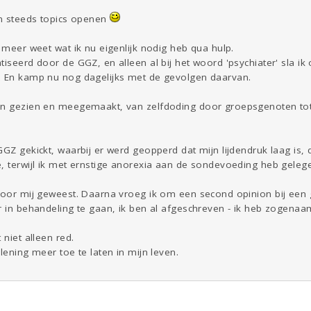
an steeds topics openen
t meer weet wat ik nu eigenlijk nodig heb qua hulp.
iseerd door de GGZ, en alleen al bij het woord 'psychiater' sla ik 
. En kamp nu nog dagelijks met de gevolgen daarvan.
en gezien en meegemaakt, van zelfdoding door groepsgenoten tot fi
GGZ gekickt, waarbij er werd geopperd dat mijn lijdendruk laag is, 
, terwijl ik met ernstige anorexia aan de sondevoeding heb geleg
voor mij geweest. Daarna vroeg ik om een second opinion bij een g
er in behandeling te gaan, ik ben al afgeschreven - ik heb zogena
 niet alleen red.
lening meer toe te laten in mijn leven.