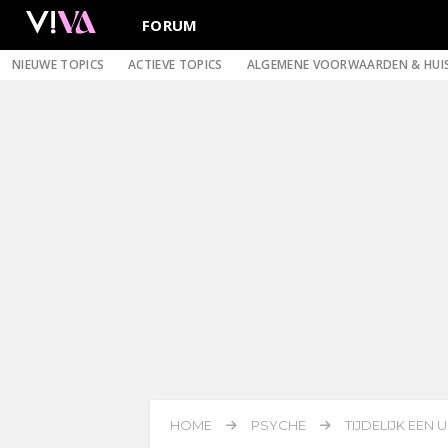
FORUM
NIEUWE TOPICS
ACTIEVE TOPICS
ALGEMENE VOORWAARDEN & HUI
HOME
PSYCHE
TIJDELIJK EEN 