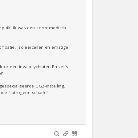
op tilt. Ik was een soort medisch
xatie, isoleercellen en ernstige
door een invalpsychiater. En zelfs
en.
especialiseerde GGZ-instelling.
amde "iatrogene schade".