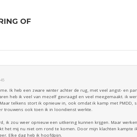
RING OF
ld & Recht
Reizen
Seks
Gezondheid
Coronavirus
Overig
COVID-19
Kinderen
Digi
Eten
Mode &
Zwanger
Beauty
Psyche
Viva zoekt
Aangeboden
Gevraagd
Horen
Doen
Zien
:45
me. Ik heb een zware winter achter de rug, met veel angst- en pan
ren heb ik veel van mezelf gevraagd en veel meegemaakt. ik werkt
 Maar telkens stort ik opnieuw in, ook omdat ik kamp met PMDD,
er trouwens ook toen ik in loondienst werkte.
urd, ik zou weer opnieuw een uitkering kunnen krijgen. Maar werken 
ukt het mij nu niet om rond te komen. Door mijn klachten kampte 
er. Elke dag heb ik hoofdpijn.