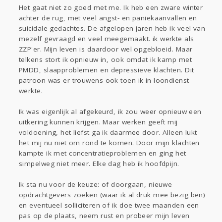
Sport
Contact
Viva zoekt
Aangeboden
Het gaat niet zo goed met me. Ik heb een zware winter
achter de rug, met veel angst- en paniekaanvallen en
Gevraagd
Horen
Doen
Zien
suicidale gedachtes. De afgelopen jaren heb ik veel van
Lezen
mezelf gevraagd en veel meegemaakt. ik werkte als
ZZP'er. Mijn leven is daardoor wel opgebloeid. Maar
telkens stort ik opnieuw in, ook omdat ik kamp met
PMDD, slaapproblemen en depressieve klachten. Dit
patroon was er trouwens ook toen ik in loondienst
werkte.
Ik was eigenlijk al afgekeurd, ik zou weer opnieuw een
uitkering kunnen krijgen. Maar werken geeft mij
voldoening, het liefst ga ik daarmee door. Alleen lukt
het mij nu niet om rond te komen. Door mijn klachten
kampte ik met concentratieproblemen en ging het
simpelweg niet meer. Elke dag heb ik hoofdpijn.
Ik sta nu voor de keuze: of doorgaan, nieuwe
opdrachtgevers zoeken (waar ik al druk mee bezig ben)
en eventueel solliciteren of ik doe twee maanden een
pas op de plaats, neem rust en probeer mijn leven