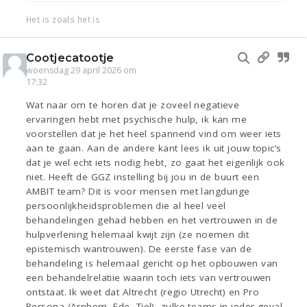
Het is zoals het is
Cootjecatootje
woensdag 29 april 2026 om
17:32
Wat naar om te horen dat je zoveel negatieve
ervaringen hebt met psychische hulp, ik kan me
voorstellen dat je het heel spannend vind om weer iets
aan te gaan. Aan de andere kant lees ik uit jouw topic’s
dat je wel echt iets nodig hebt, zo gaat het eigenlijk ook
niet. Heeft de GGZ instelling bij jou in de buurt een
AMBIT team? Dit is voor mensen met langdurige
persoonlijkheidsproblemen die al heel veel
behandelingen gehad hebben en het vertrouwen in de
hulpverlening helemaal kwijt zijn (ze noemen dit
epistemisch wantrouwen). De eerste fase van de
behandeling is helemaal gericht op het opbouwen van
een behandelrelatiie waarin toch iets van vertrouwen
ontstaat. Ik weet dat Altrecht (regio Utrecht) en Pro
Persona (Arnhem, Ede, Tiel), zulke teams in ieder geval