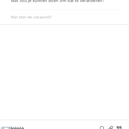
Wat zou je kunnen doen om dat te veranderen?
Wat eten we vanavond?
jojojo