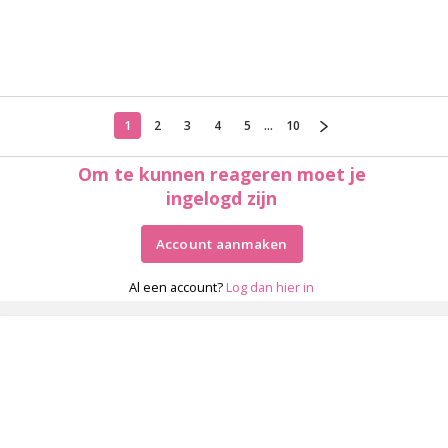
1
2
3
4
5
...
10
Om te kunnen reageren moet je
ingelogd zijn
Account aanmaken
Al een account?
Log dan hier in