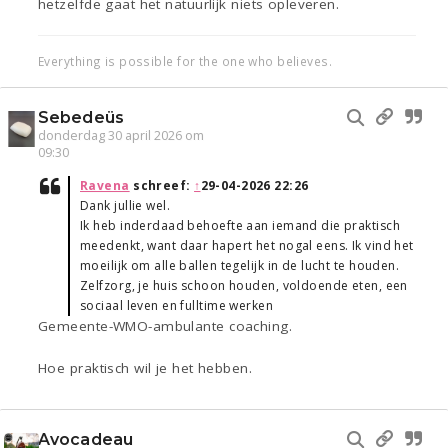
hetzelfde gaat het natuurlijk niets opleveren.
Everything is possible for the one who believes.
Sebedeüs
donderdag 30 april 2026 om
09:30
Ravena
schreef:
↑
29-04-2026 22:26
Dank jullie wel.
Ik heb inderdaad behoefte aan iemand die praktisch
meedenkt, want daar hapert het nogal eens. Ik vind het
moeilijk om alle ballen tegelijk in de lucht te houden.
Zelfzorg, je huis schoon houden, voldoende eten, een
sociaal leven en fulltime werken
Gemeente-WMO-ambulante coaching.
Hoe praktisch wil je het hebben.
Avocadeau