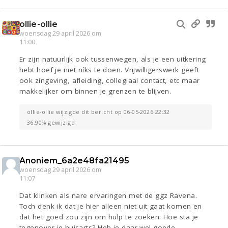
ollie-ollie
woensdag 29 april 2026 om
11:00
Er zijn natuurlijk ook tussenwegen, als je een uitkering
hebt hoef je niet níks te doen. Vrijwilligerswerk geeft
ook zingeving, afleiding, collegiaal contact, etc maar
makkelijker om binnen je grenzen te blijven.
ollie-ollie wijzigde dit bericht op 06-05-2026 22:32
36.90% gewijzigd
Anoniem_6a2e48fa21495
woensdag 29 april 2026 om
11:07
Dat klinken als nare ervaringen met de ggz Ravena.
Toch denk ik dat je hier alleen niet uit gaat komen en
dat het goed zou zijn om hulp te zoeken. Hoe sta je
tegenover je huisarts? Heb je daar wel goede