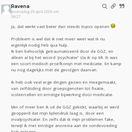
Ravena
woensdag 29 april 2026 om
09:27
Ja, dat werkt vast beter dan steeds topics openen
Probleem is wel dat ik niet meer weet wat ik nu
eigenlijk nodig heb qua hulp.
Ik ben behoorlijk getraumatiseerd door de GGZ, en
alleen al bij het woord 'psychiater' sla ik op tilt. Ik was
een soort medisch proefkonijn met medicatie. En kamp
nu nog dagelijks met de gevolgen daarvan.
Ik heb ook veel erge dingen gezien en meegemaakt,
van zelfdoding door groepsgenoten tot fixatie,
isoleercellen en ernstige bijwerking door medicatie.
Min of meer ben ik uit de GGZ gekickt, waarbij er werd
geopperd dat mijn lijdendruk laag is, door een
invalpsychiater. En zelfs dat ik mijn problemen fake,
terwijl ik met ernstige anorexia aan de sondevoeding
heb gelegen.