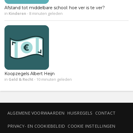
Afstand tot middelbare school: hoe ver is te ver?
in
Kinderen
-
8 minuten geleden
Koopzegels Albert Heijn
in
Geld & Recht
-
10 minuten geleden
ALGEMENE VOORWAARDEN
HUISREGELS
CONTACT
PRIVACY- EN COOKIEBELEID
COOKIE INSTELLINGEN