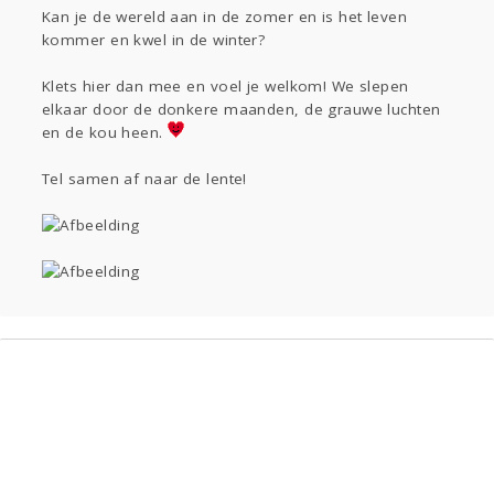
Sport
Contact
Viva zoekt
Aangeboden
Kan je de wereld aan in de zomer en is het leven
kommer en kwel in de winter?
Gevraagd
Horen
Doen
Zien
Lezen
Klets hier dan mee en voel je welkom! We slepen
elkaar door de donkere maanden, de grauwe luchten
en de kou heen.
Tel samen af naar de lente!