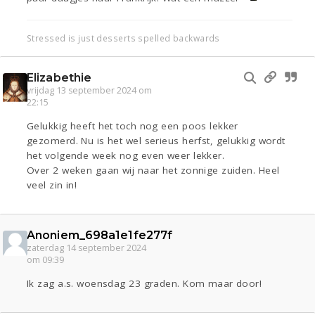
Stressed is just desserts spelled backwards
Elizabethie
vrijdag 13 september 2024 om
22:15
Gelukkig heeft het toch nog een poos lekker
gezomerd. Nu is het wel serieus herfst, gelukkig wordt
het volgende week nog even weer lekker.
Over 2 weken gaan wij naar het zonnige zuiden. Heel
veel zin in!
Anoniem_698a1e1fe277f
zaterdag 14 september 2024
om 09:39
Ik zag a.s. woensdag 23 graden. Kom maar door!