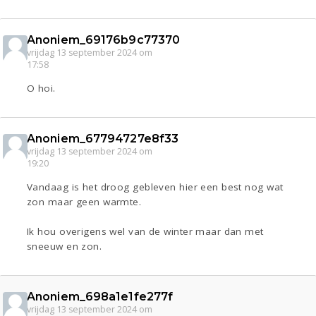
Anoniem_69176b9c77370
vrijdag 13 september 2024 om
17:58
O hoi.
Anoniem_67794727e8f33
vrijdag 13 september 2024 om
19:20
Vandaag is het droog gebleven hier een best nog wat
zon maar geen warmte.
Ik hou overigens wel van de winter maar dan met
sneeuw en zon.
Anoniem_698a1e1fe277f
vrijdag 13 september 2024 om