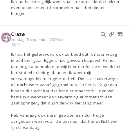
Ik vind het ook gelijk weer saai. In zomer denk ik lekker
even buiten zitten of rommelen nu is het binnen
hangen.
Graze
zondag 15 september 2024 om
13:11
Ik had het gisteravond ook zo koud dat ik maar vroeg
in bed ben gaan liggen, had gewoon kippevel. En het
dan nog koud hebben terwijl ik er eerder deze week het
herfst deel in heb gedaan en ik weer mijn
verzwaringsdeken in gebruik heb. Die ik er halverwege
de nacht weer vanaf gegooid heb. En het is 22 graden
binnen dus echt koud is het niet maar toch... Ben wel
benieuwd wanneer de verwarming automatisch aan
gaat springen, dat duurt denk ik niet lang meer.
Heb vandaag ook maar gewoon een dun truitje
aangedaan want voor die paar uur dat het wellicht wel
fijn is vandaag.