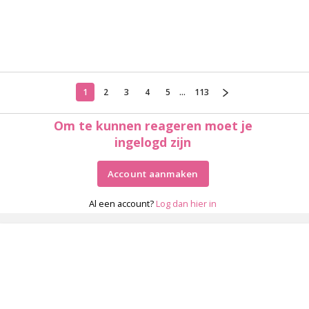
1
2
3
4
5
...
113
Om te kunnen reageren moet je
ingelogd zijn
Account aanmaken
Al een account?
Log dan hier in