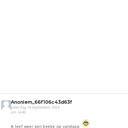
Anoniem_66f106c43d63f
zaterdag 14 september 2024
om 14:40
Ik leef weer een beetje op vandaag.