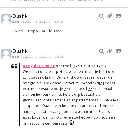
Wat is de vraag die ik niet weet maar wel moet stellen?
-Dushi-
maandag 25 mei 2026 om 20:02
Ik vind Europa Park leuker.
-Dushi-
maandag 25 mei 2026 om 20:03
Irregular_Choice
schreef:
↑
25-05-2026 17:14
Weet niet of je er op zit te wachten, maar je hebt ook
Europapark. Ligt in Duitsland op ongeveer dezelfde
hoogte als Disneyland. En wat mij betreft krijg je daar
echt meer waar voor je geld. Hotels liggen allemaal
vlak bij het park en het hele dorp bestaat uit
gasthuizen, hotelkamers en appartementen. Bijna alles
is op loopafstand van het park daar. Dus ook buiten
hun eigen hotels kan je prima overnachten. Eten is
goedkoper dan bij Disney en ze hebben ook nog een
fantastisch zwemparadijs