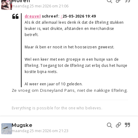
Moiren
maandag 25 mei 2026 om 21:06
dreuvel
schreef:
↑
25-05-2026 19:49
Als ik dit allemaal lees denk ik dat de Efteling stukken
leuker is, wat drukte, afstanden en merchandise
betreft.
Maar ik ben er nooit in het hooseizoen geweest.
Wel een keer met een groepje in een huisje van de
Efteling. Toegang tot de Efteling zat erbij dus het huisje
kostte bijna niets.
Al weer een jaar of 10 geleden.
Ze vroeg om Disneyland Paris, niet die nakkige Efteling.
Everything is possible for the one who believes.
Mugske
maandag 25 mei 2026 om 21:23