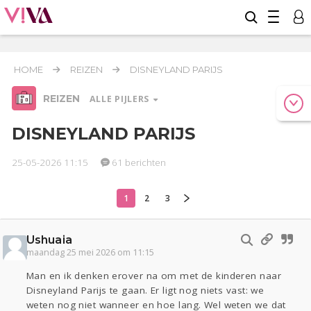
HOME
REIZEN
DISNEYLAND PARIJS
REIZEN
ALLE PIJLERS
DISNEYLAND PARIJS
25-05-2026 11:15
61 berichten
Relaties
Werk & Studie
Geld & Recht
1
2
3
Reizen
Seks
Gezondheid
Coronavirus
Overig
COVID-19
Ushuaia
Actueel
Oekraïne
Entertainment
Lijf & Lijn
maandag 25 mei 2026 om 11:15
Kinderen
Digi
Eten
Mode & Beauty
Man en ik denken erover na om met de kinderen naar
Zwanger
Psyche
Thuis
Klussen
Disneyland Parijs te gaan. Er ligt nog niets vast: we
weten nog niet wanneer en hoe lang. Wel weten we dat
Sport
Contact
Viva zoekt
Aangeboden