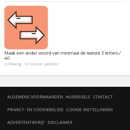
Maak een ander woord van minimaal de laatste 3 letters /
40
in
Overig
-
12 minuten geleden
ALGEMENE VOORWAARDEN
HUISREGELS
CONTACT
PRIVACY- EN COOKIEBELEID
COOKIE INSTELLINGEN
ADVERTENTIEVRIJ?
DISCLAIMER