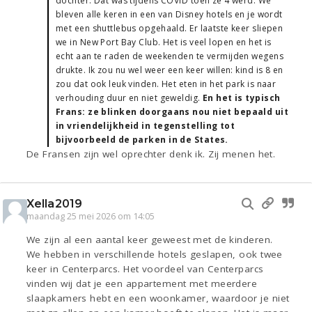
dochter. Dat was tijdens COVID toen ze 4 werd. We
bleven alle keren in een van Disney hotels en je wordt
met een shuttlebus opgehaald. Er laatste keer sliepen
we in New Port Bay Club. Het is veel lopen en het is
echt aan te raden de weekenden te vermijden wegens
drukte. Ik zou nu wel weer een keer willen: kind is 8 en
zou dat ook leuk vinden. Het eten in het park is naar
verhouding duur en niet geweldig.
En het is typisch
Frans: ze blinken doorgaans nou niet bepaald uit
in vriendelijkheid in tegenstelling tot
bijvoorbeeld de parken in de States.
De Fransen zijn wel oprechter denk ik. Zij menen het.
Xella2019
maandag 25 mei 2026 om 14:05
We zijn al een aantal keer geweest met de kinderen.
We hebben in verschillende hotels geslapen, ook twee
keer in Centerparcs. Het voordeel van Centerparcs
vinden wij dat je een appartement met meerdere
slaapkamers hebt en een woonkamer, waardoor je niet