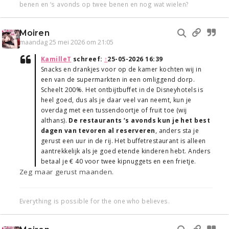
benen en ‘s avonds op twee benen en nog wat wielen?
Moiren
maandag 25 mei 2026 om 21:05
KamilleT
schreef:
↑
25-05-2026 16:39
Snacks en drankjes voor op de kamer kochten wij in
een van de supermarkten in een omliggend dorp.
Scheelt 200%. Het ontbijtbuffet in de Disneyhotels is
heel goed, dus als je daar veel van neemt, kun je
overdag met een tussendoortje of fruit toe (wij
althans).
De restaurants ‘s avonds kun je het best
dagen van tevoren al reserveren
, anders sta je
gerust een uur in de rij. Het buffetrestaurant is alleen
aantrekkelijk als je goed etende kinderen hebt. Anders
betaal je € 40 voor twee kipnuggets en een frietje.
Zeg maar gerust maanden.
Everything is possible for the one who believes.