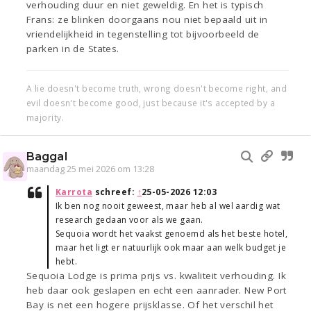
verhouding duur en niet geweldig. En het is typisch
Frans: ze blinken doorgaans nou niet bepaald uit in
vriendelijkheid in tegenstelling tot bijvoorbeeld de
parken in de States.
A lie doesn't become truth, wrong doesn't become right, and
evil doesn't become good, just because it's accepted by a
majority.
Baggal
maandag 25 mei 2026 om 13:28
Karrota
schreef:
↑
25-05-2026 12:03
Ik ben nog nooit geweest, maar heb al wel aardig wat
research gedaan voor als we gaan.
Sequoia wordt het vaakst genoemd als het beste hotel,
maar het ligt er natuurlijk ook maar aan welk budget je
hebt.
Sequoia Lodge is prima prijs vs. kwaliteit verhouding. Ik
heb daar ook geslapen en echt een aanrader. New Port
Bay is net een hogere prijsklasse. Of het verschil het