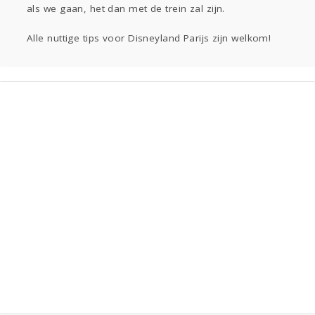
als we gaan, het dan met de trein zal zijn.
Gevraagd
Horen
Doen
Zien
Lezen
Alle nuttige tips voor Disneyland Parijs zijn welkom!