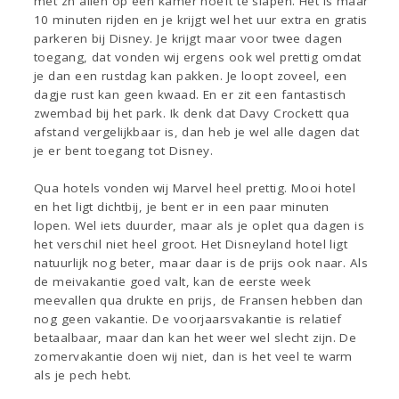
met zn allen op een kamer hoeft te slapen. Het is maar
10 minuten rijden en je krijgt wel het uur extra en gratis
parkeren bij Disney. Je krijgt maar voor twee dagen
toegang, dat vonden wij ergens ook wel prettig omdat
je dan een rustdag kan pakken. Je loopt zoveel, een
dagje rust kan geen kwaad. En er zit een fantastisch
zwembad bij het park. Ik denk dat Davy Crockett qua
afstand vergelijkbaar is, dan heb je wel alle dagen dat
je er bent toegang tot Disney.
Qua hotels vonden wij Marvel heel prettig. Mooi hotel
en het ligt dichtbij, je bent er in een paar minuten
lopen. Wel iets duurder, maar als je oplet qua dagen is
het verschil niet heel groot. Het Disneyland hotel ligt
natuurlijk nog beter, maar daar is de prijs ook naar. Als
de meivakantie goed valt, kan de eerste week
meevallen qua drukte en prijs, de Fransen hebben dan
nog geen vakantie. De voorjaarsvakantie is relatief
betaalbaar, maar dan kan het weer wel slecht zijn. De
zomervakantie doen wij niet, dan is het veel te warm
als je pech hebt.