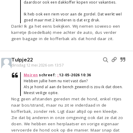
daardoor ook een dakkoffer kopen voor vakanties.
Ik heb ook een riem voor aan de gordel. Dat werkt wel
goed maar met 2 kinderen is dat erg druk.
Dank! Ik ga het eens bekijken. Wij nemen sowieso een
karretje (boedelbak) mee achter de auto, dus verder
geen bagage in de kofferbak als dat hond daar zit.
Tulpje22
dinsdag 12 mei 2026 om 13:57
Moiren
schreef:
↑
12-05-2026 10:36
Hebben jullie hem nu niet vast dan?
Als je hond al aan de bench gewend is zou ik dat doen.
Meest veilige optie.
Nog geen afstanden gereden met de hond, enkel ritjes
naar bos/strand, maar nu zit ie inderdaad in de
kofferbak, zonder rek. Ligt daar altijd op een kleedje.
Zie dat bij anderen in onze omgeving ook dat ze dat zo
doen. We hebben een herplaatser en vorige eigenaar
vervoerde de hond ook op die manier. Maar snap dat