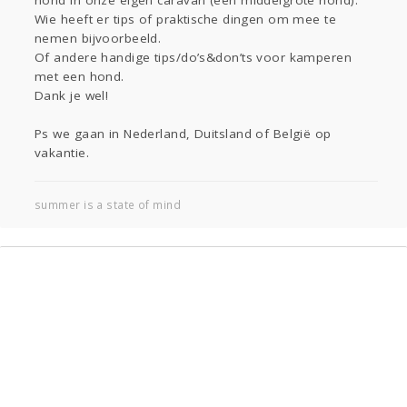
hond in onze eigen caravan (een middelgrote hond).
Gevraagd
Horen
Doen
Zien
Wie heeft er tips of praktische dingen om mee te
nemen bijvoorbeeld.
Lezen
Of andere handige tips/do’s&don’ts voor kamperen
met een hond.
Dank je wel!
Ps we gaan in Nederland, Duitsland of België op
vakantie.
summer is a state of mind