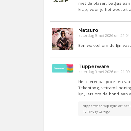
met de blazer, badjas aan
krap, voor je het weet zit 
Natsuro
zaterdag 9 mei 2026 om 21:04
Een wokkel om de lijn vas
Tupperware
zaterdag 9 mei 2026 om 21:09
Het dierenpaspoort en vacc
Tekentang, vetramil honin
lijn, iets om de hond aan
tupperware wijzigde dit beri
37.50% gewijzigd