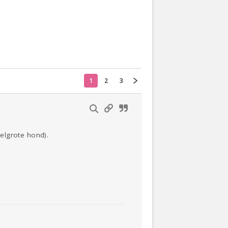
Actueel
Oekraïne
1
2
3
Thuis
Klussen
Lezen
elgrote hond).