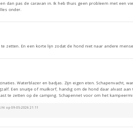
 en dan pas de caravan in. Ik heb thuis geen probleem met een vi
alles onder.
t te zetten. En een korte lijn zodat de hond niet naar andere men
inaties. Waterblazer en badjas. Zijn eigen eten. Schapenvacht, wa
gzalf. Een snuitje of muilkorf, handig om de hond daar alvast aa
 vast te zetten op de camping. Schapennet voor om het kampeermi
cht op 09-05-2026 21:11