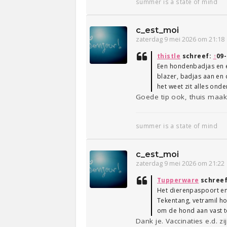
summer is a state of mind
c_est_moi
zaterdag 9 mei 2026 om 21:18
thistle
schreef:
↑
09-
Een hondenbadjas en e
blazer, badjas aan en 
het weet zit alles onde
Goede tip ook, thuis maakt
summer is a state of mind
c_est_moi
zaterdag 9 mei 2026 om 21:22
Tupperware
schree
Het dierenpaspoort en 
Tekentang, vetramil ho
om de hond aan vast 
Dank je. Vaccinaties e.d. zi