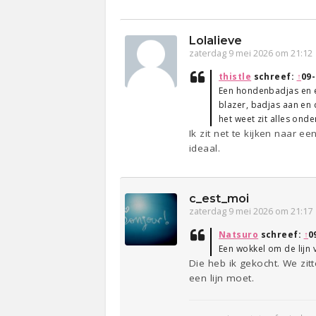
Lolalieve
zaterdag 9 mei 2026 om 21:12
thistle
schreef:
↑
09-
Een hondenbadjas en e
blazer, badjas aan en 
het weet zit alles onde
Ik zit net te kijken naar 
ideaal.
c_est_moi
zaterdag 9 mei 2026 om 21:17
Natsuro
schreef:
↑
0
Een wokkel om de lijn 
Die heb ik gekocht. We zit
een lijn moet.