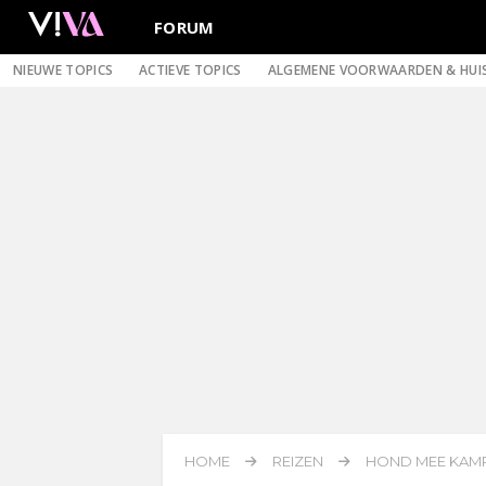
FORUM
NIEUWE TOPICS
ACTIEVE TOPICS
ALGEMENE VOORWAARDEN & HUI
HOME
REIZEN
HOND MEE KAMP