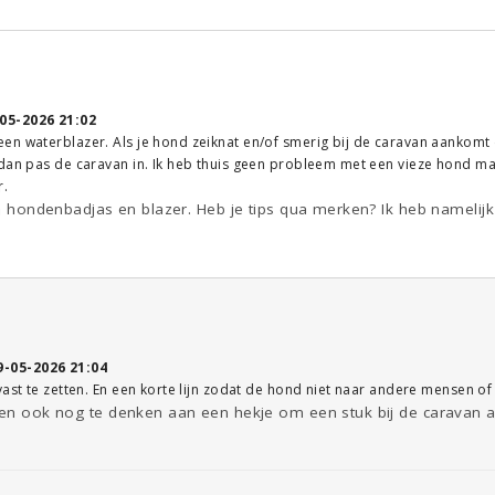
05-2026 21:02
en waterblazer. Als je hond zeiknat en/of smerig bij de caravan aankom
dan pas de caravan in. Ik heb thuis geen probleem met een vieze hond maa
r.
een hondenbadjas en blazer. Heb je tips qua merken? Ik heb namelijk
9-05-2026 21:04
vast te zetten. En een korte lijn zodat de hond niet naar andere mensen o
ten ook nog te denken aan een hekje om een stuk bij de caravan af t