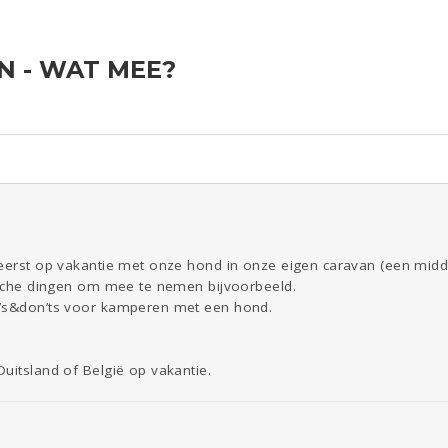
 - WAT MEE?
ld & Recht
Seks
Gezondheid
Coronavirus
Overig
COVID-19
Reizen
Kinderen
Digi
Eten
Mode &
Zwanger
Psyche
Beauty
Viva zoekt
Aangeboden
Gevraagd
Horen
Doen
Zien
 eerst op vakantie met onze hond in onze eigen caravan (een midd
tische dingen om mee te nemen bijvoorbeeld.
o’s&don’ts voor kamperen met een hond.
uitsland of België op vakantie.