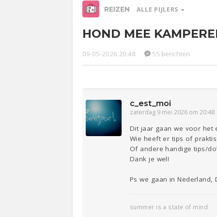
REIZEN
ALLE PIJLERS
HOND MEE KAMPEREN
Relaties
Werk &
Ge
Studie
09-05-2026 20:48
55 berichten
Entertainment
Lijf & Lijn
Sport
Contact
c_est_moi
zaterdag 9 mei 2026 om 20:48
Dit jaar gaan we voor het
Wie heeft er tips of prak
Of andere handige tips/d
Dank je wel!
Ps we gaan in Nederland, D
summer is a state of mind