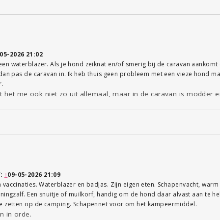
05-2026 21:02
en waterblazer. Als je hond zeiknat en/of smerig bij de caravan aankom
dan pas de caravan in. Ik heb thuis geen probleem met een vieze hond maa
r.
 het me ook niet zo uit allemaal, maar in de caravan is modder e
f:
↑
09-05-2026 21:09
vaccinaties. Waterblazer en badjas. Zijn eigen eten. Schapenvacht, warm 
ningzalf. Een snuitje of muilkorf, handig om de hond daar alvast aan te he
te zetten op de camping. Schapennet voor om het kampeermiddel.
jn in orde.