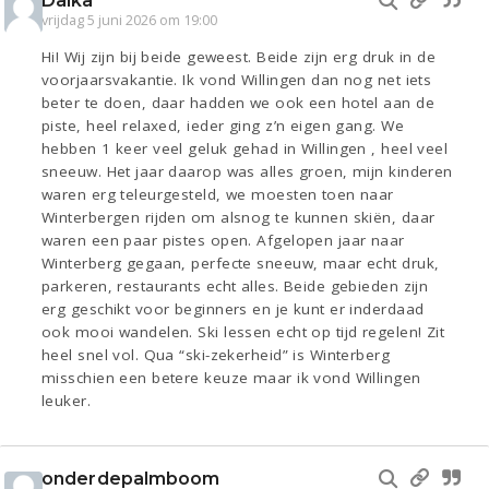
Daika
vrijdag 5 juni 2026 om 19:00
Hi! Wij zijn bij beide geweest. Beide zijn erg druk in de
voorjaarsvakantie. Ik vond Willingen dan nog net iets
beter te doen, daar hadden we ook een hotel aan de
piste, heel relaxed, ieder ging z’n eigen gang. We
hebben 1 keer veel geluk gehad in Willingen , heel veel
sneeuw. Het jaar daarop was alles groen, mijn kinderen
waren erg teleurgesteld, we moesten toen naar
Winterbergen rijden om alsnog te kunnen skiën, daar
waren een paar pistes open. Afgelopen jaar naar
Winterberg gegaan, perfecte sneeuw, maar echt druk,
parkeren, restaurants echt alles. Beide gebieden zijn
erg geschikt voor beginners en je kunt er inderdaad
ook mooi wandelen. Ski lessen echt op tijd regelen! Zit
heel snel vol. Qua “ski-zekerheid” is Winterberg
misschien een betere keuze maar ik vond Willingen
leuker.
onderdepalmboom