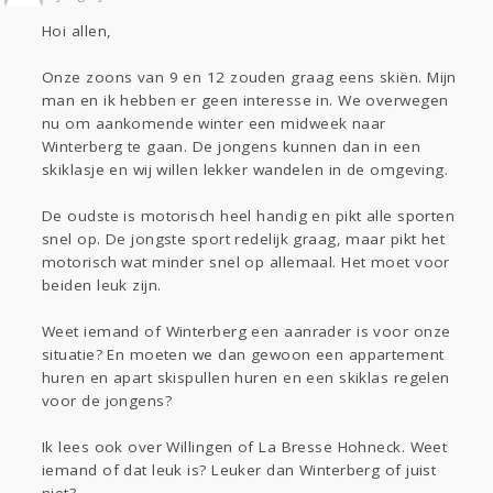
Sport
Contact
Viva zoekt
Aangeboden
Hoi allen,
Gevraagd
Horen
Doen
Zien
Lezen
Onze zoons van 9 en 12 zouden graag eens skiën. Mijn
man en ik hebben er geen interesse in. We overwegen
nu om aankomende winter een midweek naar
Winterberg te gaan. De jongens kunnen dan in een
skiklasje en wij willen lekker wandelen in de omgeving.
De oudste is motorisch heel handig en pikt alle sporten
snel op. De jongste sport redelijk graag, maar pikt het
motorisch wat minder snel op allemaal. Het moet voor
beiden leuk zijn.
Weet iemand of Winterberg een aanrader is voor onze
situatie? En moeten we dan gewoon een appartement
huren en apart skispullen huren en een skiklas regelen
voor de jongens?
Ik lees ook over Willingen of La Bresse Hohneck. Weet
iemand of dat leuk is? Leuker dan Winterberg of juist