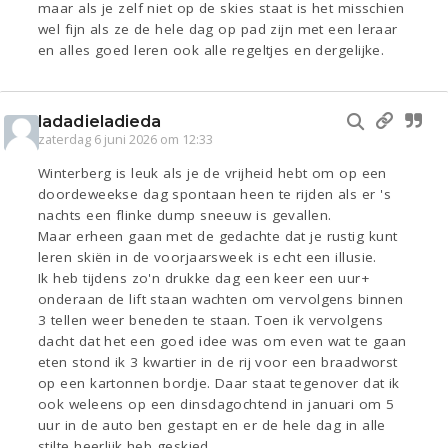
maar als je zelf niet op de skies staat is het misschien
wel fijn als ze de hele dag op pad zijn met een leraar
en alles goed leren ook alle regeltjes en dergelijke.
ladadieladieda
zaterdag 6 juni 2026 om 12:33
Winterberg is leuk als je de vrijheid hebt om op een
doordeweekse dag spontaan heen te rijden als er 's
nachts een flinke dump sneeuw is gevallen.
Maar erheen gaan met de gedachte dat je rustig kunt
leren skiën in de voorjaarsweek is echt een illusie.
Ik heb tijdens zo'n drukke dag een keer een uur+
onderaan de lift staan wachten om vervolgens binnen
3 tellen weer beneden te staan. Toen ik vervolgens
dacht dat het een goed idee was om even wat te gaan
eten stond ik 3 kwartier in de rij voor een braadworst
op een kartonnen bordje. Daar staat tegenover dat ik
ook weleens op een dinsdagochtend in januari om 5
uur in de auto ben gestapt en er de hele dag in alle
stilte heerlijk heb geskied.