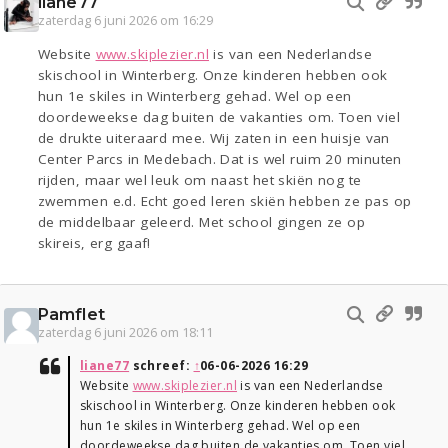
liane77
zaterdag 6 juni 2026 om 16:29
Website
www.skiplezier.nl
is van een Nederlandse
skischool in Winterberg. Onze kinderen hebben ook
hun 1e skiles in Winterberg gehad. Wel op een
doordeweekse dag buiten de vakanties om. Toen viel
de drukte uiteraard mee. Wij zaten in een huisje van
Center Parcs in Medebach. Dat is wel ruim 20 minuten
rijden, maar wel leuk om naast het skiën nog te
zwemmen e.d. Echt goed leren skiën hebben ze pas op
de middelbaar geleerd. Met school gingen ze op
skireis, erg gaaf!
Pamflet
zaterdag 6 juni 2026 om 18:11
liane77
schreef:
↑
06-06-2026 16:29
Website
www.skiplezier.nl
is van een Nederlandse
skischool in Winterberg. Onze kinderen hebben ook
hun 1e skiles in Winterberg gehad. Wel op een
doordeweekse dag buiten de vakanties om. Toen viel