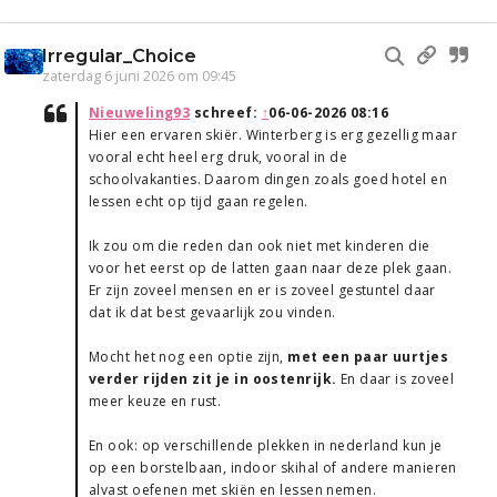
Irregular_Choice
zaterdag 6 juni 2026 om 09:45
Nieuweling93
schreef:
↑
06-06-2026 08:16
Hier een ervaren skiër. Winterberg is erg gezellig maar
vooral echt heel erg druk, vooral in de
schoolvakanties. Daarom dingen zoals goed hotel en
lessen echt op tijd gaan regelen.
Ik zou om die reden dan ook niet met kinderen die
voor het eerst op de latten gaan naar deze plek gaan.
Er zijn zoveel mensen en er is zoveel gestuntel daar
dat ik dat best gevaarlijk zou vinden.
Mocht het nog een optie zijn,
met een paar uurtjes
verder rijden zit je in oostenrijk.
En daar is zoveel
meer keuze en rust.
En ook: op verschillende plekken in nederland kun je
op een borstelbaan, indoor skihal of andere manieren
alvast oefenen met skiën en lessen nemen.