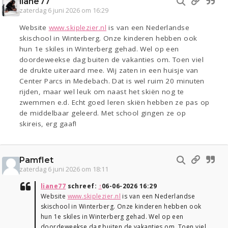
liane77
zaterdag 6 juni 2026 om 16:29
Website
www.skiplezier.nl
is van een Nederlandse
skischool in Winterberg. Onze kinderen hebben ook
hun 1e skiles in Winterberg gehad. Wel op een
doordeweekse dag buiten de vakanties om. Toen viel
de drukte uiteraard mee. Wij zaten in een huisje van
Center Parcs in Medebach. Dat is wel ruim 20 minuten
rijden, maar wel leuk om naast het skiën nog te
zwemmen e.d. Echt goed leren skiën hebben ze pas op
de middelbaar geleerd. Met school gingen ze op
skireis, erg gaaf!
Pamflet
zaterdag 6 juni 2026 om 18:11
liane77
schreef:
↑
06-06-2026 16:29
Website
www.skiplezier.nl
is van een Nederlandse
skischool in Winterberg. Onze kinderen hebben ook
hun 1e skiles in Winterberg gehad. Wel op een
doordeweekse dag buiten de vakanties om. Toen viel