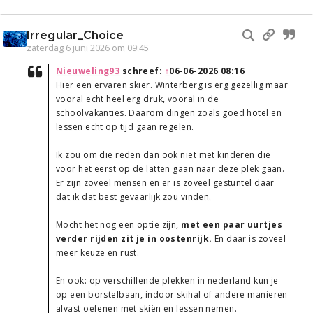
Irregular_Choice
zaterdag 6 juni 2026 om 09:45
Nieuweling93
schreef:
↑
06-06-2026 08:16
Hier een ervaren skiër. Winterberg is erg gezellig maar
vooral echt heel erg druk, vooral in de
schoolvakanties. Daarom dingen zoals goed hotel en
lessen echt op tijd gaan regelen.
Ik zou om die reden dan ook niet met kinderen die
voor het eerst op de latten gaan naar deze plek gaan.
Er zijn zoveel mensen en er is zoveel gestuntel daar
dat ik dat best gevaarlijk zou vinden.
Mocht het nog een optie zijn,
met een paar uurtjes
verder rijden zit je in oostenrijk.
En daar is zoveel
meer keuze en rust.
En ook: op verschillende plekken in nederland kun je
op een borstelbaan, indoor skihal of andere manieren
alvast oefenen met skiën en lessen nemen.