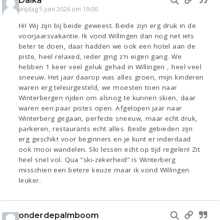
Daika
vrijdag 5 juni 2026 om 19:00
Hi! Wij zijn bij beide geweest. Beide zijn erg druk in de
voorjaarsvakantie. Ik vond Willingen dan nog net iets
beter te doen, daar hadden we ook een hotel aan de
piste, heel relaxed, ieder ging z’n eigen gang. We
hebben 1 keer veel geluk gehad in Willingen , heel veel
sneeuw. Het jaar daarop was alles groen, mijn kinderen
waren erg teleurgesteld, we moesten toen naar
Winterbergen rijden om alsnog te kunnen skiën, daar
waren een paar pistes open. Afgelopen jaar naar
Winterberg gegaan, perfecte sneeuw, maar echt druk,
parkeren, restaurants echt alles. Beide gebieden zijn
erg geschikt voor beginners en je kunt er inderdaad
ook mooi wandelen. Ski lessen echt op tijd regelen! Zit
heel snel vol. Qua “ski-zekerheid” is Winterberg
misschien een betere keuze maar ik vond Willingen
leuker.
onderdepalmboom