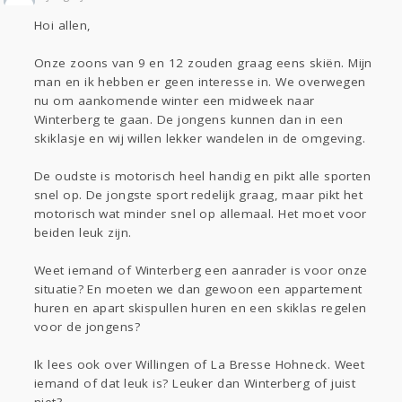
Sport
Contact
Viva zoekt
Aangeboden
Hoi allen,
Gevraagd
Horen
Doen
Zien
Lezen
Onze zoons van 9 en 12 zouden graag eens skiën. Mijn
man en ik hebben er geen interesse in. We overwegen
nu om aankomende winter een midweek naar
Winterberg te gaan. De jongens kunnen dan in een
skiklasje en wij willen lekker wandelen in de omgeving.
De oudste is motorisch heel handig en pikt alle sporten
snel op. De jongste sport redelijk graag, maar pikt het
motorisch wat minder snel op allemaal. Het moet voor
beiden leuk zijn.
Weet iemand of Winterberg een aanrader is voor onze
situatie? En moeten we dan gewoon een appartement
huren en apart skispullen huren en een skiklas regelen
voor de jongens?
Ik lees ook over Willingen of La Bresse Hohneck. Weet
iemand of dat leuk is? Leuker dan Winterberg of juist