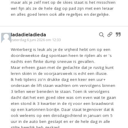
maar als je zelf niet op de skies staat is het misschien
wel fijn als ze de hele dag op pad zijn met een leraar
en alles goed leren ook alle regeltjes en dergelijke.
ladadieladieda
zaterdag 6 juni 2026 om 12:33
Winterberg is leuk als je de vrijheid hebt om op een
doordeweekse dag spontaan heen te rijden als er 's
nachts een flinke dump sneeuw is gevallen.
Maar erheen gaan met de gedachte dat je rustig kunt
leren skiën in de voorjaarsweek is echt een illusie.
Ik heb tijdens zo'n drukke dag een keer een uur+
onderaan de lift staan wachten om vervolgens binnen
3 tellen weer beneden te staan. Toen ik vervolgens
dacht dat het een goed idee was om even wat te gaan
eten stond ik 3 kwartier in de rij voor een braadworst
op een kartonnen bordje. Daar staat tegenover dat ik
ook weleens op een dinsdagochtend in januari om 5
uur in de auto ben gestapt en er de hele dag in alle
stilte heerlijk heb geskied.