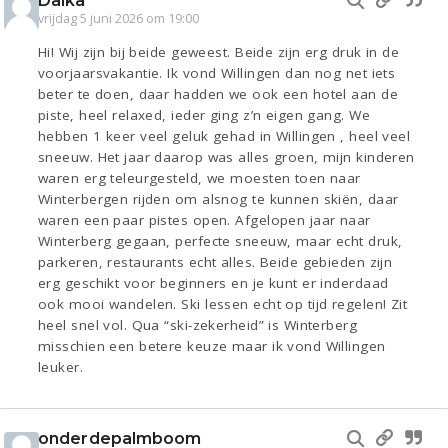
Daika
vrijdag 5 juni 2026 om 19:00
Hi! Wij zijn bij beide geweest. Beide zijn erg druk in de
voorjaarsvakantie. Ik vond Willingen dan nog net iets
beter te doen, daar hadden we ook een hotel aan de
piste, heel relaxed, ieder ging z’n eigen gang. We
hebben 1 keer veel geluk gehad in Willingen , heel veel
sneeuw. Het jaar daarop was alles groen, mijn kinderen
waren erg teleurgesteld, we moesten toen naar
Winterbergen rijden om alsnog te kunnen skiën, daar
waren een paar pistes open. Afgelopen jaar naar
Winterberg gegaan, perfecte sneeuw, maar echt druk,
parkeren, restaurants echt alles. Beide gebieden zijn
erg geschikt voor beginners en je kunt er inderdaad
ook mooi wandelen. Ski lessen echt op tijd regelen! Zit
heel snel vol. Qua “ski-zekerheid” is Winterberg
misschien een betere keuze maar ik vond Willingen
leuker.
onderdepalmboom