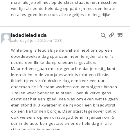
maar als je zelf niet op de skies staat is het misschien
wel fijn als ze de hele dag op pad zijn met een leraar
en alles goed leren ook alle regeltjes en dergelijke.
ladadieladieda
zaterdag 6 juni 2026 om 12:33
Winterberg is leuk als je de vrijheid hebt om op een
doordeweekse dag spontaan heen te rijden als er 's
nachts een flinke dump sneeuw is gevallen.
Maar erheen gaan met de gedachte dat je rustig kunt
leren skiën in de voorjaarsweek is echt een illusie.
Ik heb tijdens zo'n drukke dag een keer een uur+
onderaan de lift staan wachten om vervolgens binnen
3 tellen weer beneden te staan. Toen ik vervolgens
dacht dat het een goed idee was om even wat te gaan
eten stond ik 3 kwartier in de rij voor een braadworst
op een kartonnen bordje. Daar staat tegenover dat ik
ook weleens op een dinsdagochtend in januari om 5
uur in de auto ben gestapt en er de hele dag in alle
stilte heerlijk heb geskied.