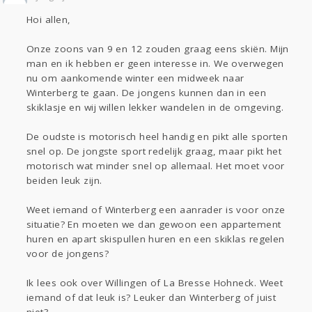
Sport
Contact
Viva zoekt
Aangeboden
Hoi allen,
Gevraagd
Horen
Doen
Zien
Lezen
Onze zoons van 9 en 12 zouden graag eens skiën. Mijn
man en ik hebben er geen interesse in. We overwegen
nu om aankomende winter een midweek naar
Winterberg te gaan. De jongens kunnen dan in een
skiklasje en wij willen lekker wandelen in de omgeving.
De oudste is motorisch heel handig en pikt alle sporten
snel op. De jongste sport redelijk graag, maar pikt het
motorisch wat minder snel op allemaal. Het moet voor
beiden leuk zijn.
Weet iemand of Winterberg een aanrader is voor onze
situatie? En moeten we dan gewoon een appartement
huren en apart skispullen huren en een skiklas regelen
voor de jongens?
Ik lees ook over Willingen of La Bresse Hohneck. Weet
iemand of dat leuk is? Leuker dan Winterberg of juist