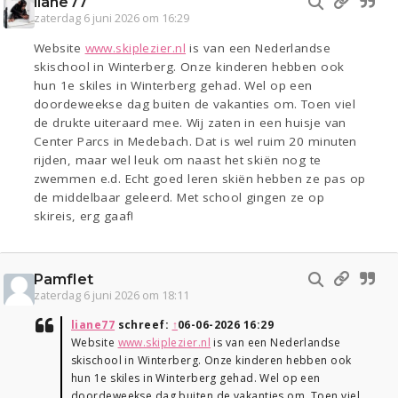
liane77
zaterdag 6 juni 2026 om 16:29
Website
www.skiplezier.nl
is van een Nederlandse
skischool in Winterberg. Onze kinderen hebben ook
hun 1e skiles in Winterberg gehad. Wel op een
doordeweekse dag buiten de vakanties om. Toen viel
de drukte uiteraard mee. Wij zaten in een huisje van
Center Parcs in Medebach. Dat is wel ruim 20 minuten
rijden, maar wel leuk om naast het skiën nog te
zwemmen e.d. Echt goed leren skiën hebben ze pas op
de middelbaar geleerd. Met school gingen ze op
skireis, erg gaaf!
Pamflet
zaterdag 6 juni 2026 om 18:11
liane77
schreef:
↑
06-06-2026 16:29
Website
www.skiplezier.nl
is van een Nederlandse
skischool in Winterberg. Onze kinderen hebben ook
hun 1e skiles in Winterberg gehad. Wel op een
doordeweekse dag buiten de vakanties om. Toen viel