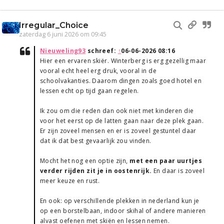
Irregular_Choice
zaterdag 6 juni 2026 om 09:45
Nieuweling93
schreef:
↑
06-06-2026 08:16
Hier een ervaren skiër. Winterberg is erg gezellig maar
vooral echt heel erg druk, vooral in de
schoolvakanties. Daarom dingen zoals goed hotel en
lessen echt op tijd gaan regelen.
Ik zou om die reden dan ook niet met kinderen die
voor het eerst op de latten gaan naar deze plek gaan.
Er zijn zoveel mensen en er is zoveel gestuntel daar
dat ik dat best gevaarlijk zou vinden.
Mocht het nog een optie zijn,
met een paar uurtjes
verder rijden zit je in oostenrijk.
En daar is zoveel
meer keuze en rust.
En ook: op verschillende plekken in nederland kun je
op een borstelbaan, indoor skihal of andere manieren
alvast oefenen met skiën en lessen nemen.