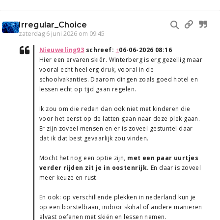
Irregular_Choice
zaterdag 6 juni 2026 om 09:45
Nieuweling93
schreef:
↑
06-06-2026 08:16
Hier een ervaren skiër. Winterberg is erg gezellig maar
vooral echt heel erg druk, vooral in de
schoolvakanties. Daarom dingen zoals goed hotel en
lessen echt op tijd gaan regelen.
Ik zou om die reden dan ook niet met kinderen die
voor het eerst op de latten gaan naar deze plek gaan.
Er zijn zoveel mensen en er is zoveel gestuntel daar
dat ik dat best gevaarlijk zou vinden.
Mocht het nog een optie zijn,
met een paar uurtjes
verder rijden zit je in oostenrijk.
En daar is zoveel
meer keuze en rust.
En ook: op verschillende plekken in nederland kun je
op een borstelbaan, indoor skihal of andere manieren
alvast oefenen met skiën en lessen nemen.