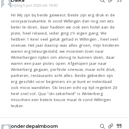
Daika
vrijdag 5 juni 2026 om 19:00
Hi! Wij zijn bij beide geweest. Beide zijn erg druk in de
voorjaarsvakantie. Ik vond Willingen dan nog net iets
beter te doen, daar hadden we ook een hotel aan de
piste, heel relaxed, ieder ging z’n eigen gang. We
hebben 1 keer veel geluk gehad in Willingen , heel veel
sneeuw. Het jaar daarop was alles groen, mijn kinderen
waren erg teleurgesteld, we moesten toen naar
Winterbergen rijden om alsnog te kunnen skiën, daar
waren een paar pistes open. Afgelopen jaar naar
Winterberg gegaan, perfecte sneeuw, maar echt druk,
parkeren, restaurants echt alles. Beide gebieden zijn
erg geschikt voor beginners en je kunt er inderdaad
ook mooi wandelen. Ski lessen echt op tijd regelen! Zit
heel snel vol. Qua “ski-zekerheid” is Winterberg
misschien een betere keuze maar ik vond Willingen
leuker.
onderdepalmboom