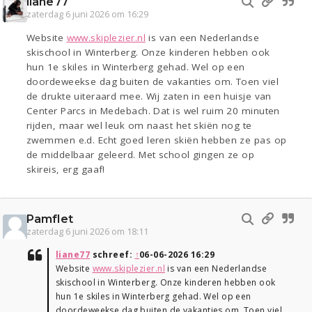
liane77
zaterdag 6 juni 2026 om 16:29
Website
www.skiplezier.nl
is van een Nederlandse
skischool in Winterberg. Onze kinderen hebben ook
hun 1e skiles in Winterberg gehad. Wel op een
doordeweekse dag buiten de vakanties om. Toen viel
de drukte uiteraard mee. Wij zaten in een huisje van
Center Parcs in Medebach. Dat is wel ruim 20 minuten
rijden, maar wel leuk om naast het skiën nog te
zwemmen e.d. Echt goed leren skiën hebben ze pas op
de middelbaar geleerd. Met school gingen ze op
skireis, erg gaaf!
Pamflet
zaterdag 6 juni 2026 om 18:11
liane77
schreef:
↑
06-06-2026 16:29
Website
www.skiplezier.nl
is van een Nederlandse
skischool in Winterberg. Onze kinderen hebben ook
hun 1e skiles in Winterberg gehad. Wel op een
doordeweekse dag buiten de vakanties om. Toen viel