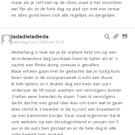
maar als je zelf niet op de skies staat is het misschien
wel fijn als ze de hele dag op pad zijn met een leraar
en alles goed leren ook alle regeltjes en dergelijke.
ladadieladieda
zaterdag 6 juni 2026 om 12:33
Winterberg is leuk als je de vrijheid hebt om op een
doordeweekse dag spontaan heen te rijden als er 's
nachts een flinke dump sneeuw is gevallen.
Maar erheen gaan met de gedachte dat je rustig kunt
leren skiën in de voorjaarsweek is echt een illusie.
Ik heb tijdens zo'n drukke dag een keer een uur+
onderaan de lift staan wachten om vervolgens binnen
3 tellen weer beneden te staan. Toen ik vervolgens
dacht dat het een goed idee was om even wat te gaan
eten stond ik 3 kwartier in de rij voor een braadworst
op een kartonnen bordje. Daar staat tegenover dat ik
ook weleens op een dinsdagochtend in januari om 5
uur in de auto ben gestapt en er de hele dag in alle
stilte heerlijk heb geskied.