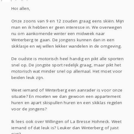
Sport
Contact
Viva zoekt
Aangeboden
Hoi allen,
Gevraagd
Horen
Doen
Zien
Lezen
Onze zoons van 9 en 12 zouden graag eens skiën. Mijn
man en ik hebben er geen interesse in. We overwegen
nu om aankomende winter een midweek naar
Winterberg te gaan. De jongens kunnen dan in een
skiklasje en wij willen lekker wandelen in de omgeving.
De oudste is motorisch heel handig en pikt alle sporten
snel op. De jongste sport redelijk graag, maar pikt het
motorisch wat minder snel op allemaal. Het moet voor
beiden leuk zijn.
Weet iemand of Winterberg een aanrader is voor onze
situatie? En moeten we dan gewoon een appartement
huren en apart skispullen huren en een skiklas regelen
voor de jongens?
Ik lees ook over Willingen of La Bresse Hohneck. Weet
iemand of dat leuk is? Leuker dan Winterberg of juist