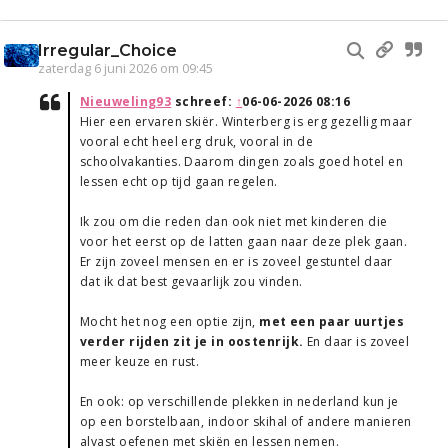
Irregular_Choice
zaterdag 6 juni 2026 om 09:45
Nieuweling93
schreef:
↑
06-06-2026 08:16
Hier een ervaren skiër. Winterberg is erg gezellig maar
vooral echt heel erg druk, vooral in de
schoolvakanties. Daarom dingen zoals goed hotel en
lessen echt op tijd gaan regelen.
Ik zou om die reden dan ook niet met kinderen die
voor het eerst op de latten gaan naar deze plek gaan.
Er zijn zoveel mensen en er is zoveel gestuntel daar
dat ik dat best gevaarlijk zou vinden.
Mocht het nog een optie zijn,
met een paar uurtjes
verder rijden zit je in oostenrijk.
En daar is zoveel
meer keuze en rust.
En ook: op verschillende plekken in nederland kun je
op een borstelbaan, indoor skihal of andere manieren
alvast oefenen met skiën en lessen nemen.