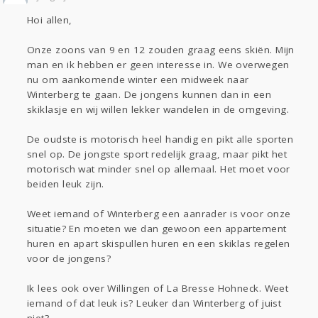
Sport
Contact
Viva zoekt
Aangeboden
Hoi allen,
Gevraagd
Horen
Doen
Zien
Lezen
Onze zoons van 9 en 12 zouden graag eens skiën. Mijn
man en ik hebben er geen interesse in. We overwegen
nu om aankomende winter een midweek naar
Winterberg te gaan. De jongens kunnen dan in een
skiklasje en wij willen lekker wandelen in de omgeving.
De oudste is motorisch heel handig en pikt alle sporten
snel op. De jongste sport redelijk graag, maar pikt het
motorisch wat minder snel op allemaal. Het moet voor
beiden leuk zijn.
Weet iemand of Winterberg een aanrader is voor onze
situatie? En moeten we dan gewoon een appartement
huren en apart skispullen huren en een skiklas regelen
voor de jongens?
Ik lees ook over Willingen of La Bresse Hohneck. Weet
iemand of dat leuk is? Leuker dan Winterberg of juist