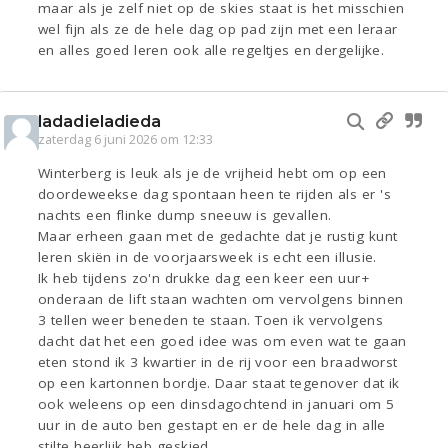
maar als je zelf niet op de skies staat is het misschien
wel fijn als ze de hele dag op pad zijn met een leraar
en alles goed leren ook alle regeltjes en dergelijke.
ladadieladieda
zaterdag 6 juni 2026 om 12:33
Winterberg is leuk als je de vrijheid hebt om op een
doordeweekse dag spontaan heen te rijden als er 's
nachts een flinke dump sneeuw is gevallen.
Maar erheen gaan met de gedachte dat je rustig kunt
leren skiën in de voorjaarsweek is echt een illusie.
Ik heb tijdens zo'n drukke dag een keer een uur+
onderaan de lift staan wachten om vervolgens binnen
3 tellen weer beneden te staan. Toen ik vervolgens
dacht dat het een goed idee was om even wat te gaan
eten stond ik 3 kwartier in de rij voor een braadworst
op een kartonnen bordje. Daar staat tegenover dat ik
ook weleens op een dinsdagochtend in januari om 5
uur in de auto ben gestapt en er de hele dag in alle
stilte heerlijk heb geskied.