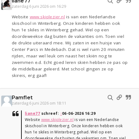
liane77
zaterdag 6 juni 2026 om 16:29
Website
www.skiplezier.nl
is van een Nederlandse
skischool in Winterberg. Onze kinderen hebben ook
hun 1e skiles in Winterberg gehad. Wel op een
doordeweekse dag buiten de vakanties om. Toen viel
de drukte uiteraard mee. Wij zaten in een huisje van
Center Parcs in Medebach. Dat is wel ruim 20 minuten
rijden, maar wel leuk om naast het skiën nog te
zwemmen e.d. Echt goed leren skiën hebben ze pas op
de middelbaar geleerd. Met school gingen ze op
skireis, erg gaaf!
Pamflet
zaterdag 6 juni 2026 om 18:11
liane77
schreef:
↑
06-06-2026 16:29
Website
www.skiplezier.nl
is van een Nederlandse
skischool in Winterberg. Onze kinderen hebben ook
hun 1e skiles in Winterberg gehad. Wel op een
doordeweekse dag buiten de vakanties om. Toen viel