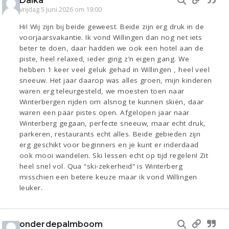
Daika
vrijdag 5 juni 2026 om 19:00
Hi! Wij zijn bij beide geweest. Beide zijn erg druk in de
voorjaarsvakantie. Ik vond Willingen dan nog net iets
beter te doen, daar hadden we ook een hotel aan de
piste, heel relaxed, ieder ging z’n eigen gang. We
hebben 1 keer veel geluk gehad in Willingen , heel veel
sneeuw. Het jaar daarop was alles groen, mijn kinderen
waren erg teleurgesteld, we moesten toen naar
Winterbergen rijden om alsnog te kunnen skiën, daar
waren een paar pistes open. Afgelopen jaar naar
Winterberg gegaan, perfecte sneeuw, maar echt druk,
parkeren, restaurants echt alles. Beide gebieden zijn
erg geschikt voor beginners en je kunt er inderdaad
ook mooi wandelen. Ski lessen echt op tijd regelen! Zit
heel snel vol. Qua “ski-zekerheid” is Winterberg
misschien een betere keuze maar ik vond Willingen
leuker.
onderdepalmboom