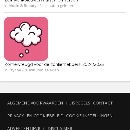
Zelf wenkbrauwen harsen en verven
in
Mode & Beauty
-
24 minuten geleden
Zomervreugd voor de zonliefhebbers! 2024/2025
in
Psyche
-
26 minuten geleden
ALGEMENE VOORWAARDEN
HUISREGELS
CONTACT
PRIVACY- EN COOKIEBELEID
COOKIE INSTELLINGEN
ADVERTENTIEVRIJ?
DISCLAIMER