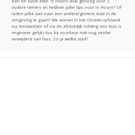
zien en sushi eten. Is Hoorn leuk genoeg voor 2
Sport
Contact
Viva zoekt
Aangeboden
oudere tieners en hebben jullie tips voor in Hoorn? Of
Gevraagd
Horen
Doen
Zien
raden jullie aan naar een andere/grotere stad in de
Lezen
omgeving te gaan? We wonen in het Oosten (afstand
via Amsterdam of via de afsluitdijk richting ons huis is
ongeveer gelijk) dus bij voorkeur niet nog verder
verwijderd van huis. Zo ja welke stad?