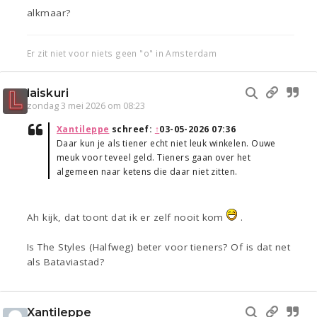
alkmaar?
Er zit niet voor niets geen "o" in Amsterdam
laiskuri
zondag 3 mei 2026 om 08:23
Xantileppe
schreef:
↑
03-05-2026 07:36
Daar kun je als tiener echt niet leuk winkelen. Ouwe
meuk voor teveel geld. Tieners gaan over het
algemeen naar ketens die daar niet zitten.
Ah kijk, dat toont dat ik er zelf nooit kom
.
Is The Styles (Halfweg) beter voor tieners? Of is dat net
als Bataviastad?
Xantileppe