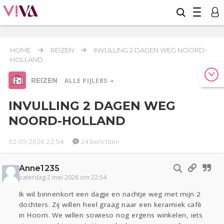
HOME
REIZEN
INVULLING 2 DAGEN WEG NOORD-
HOLLAND
REIZEN
ALLE PIJLERS
INVULLING 2 DAGEN WEG
NOORD-HOLLAND
Relaties
Werk & Studie
Geld & Recht
02-05-2026 22:54
24 berichten
Reizen
Anne1235
Seks
Gezondheid
Coronavirus
Overig
COVID-19
zaterdag 2 mei 2026 om 22:54
Actueel
Oekraïne
Entertainment
Lijf & Lijn
Ik wil binnenkort een dagje en nachtje weg met mijn 2
Kinderen
Digi
Eten
Mode & Beauty
dochters. Zij willen heel graag naar een keramiek cafè
in Hoorn. We willen sowieso nog ergens winkelen, iets
Zwanger
Psyche
Thuis
Klussen