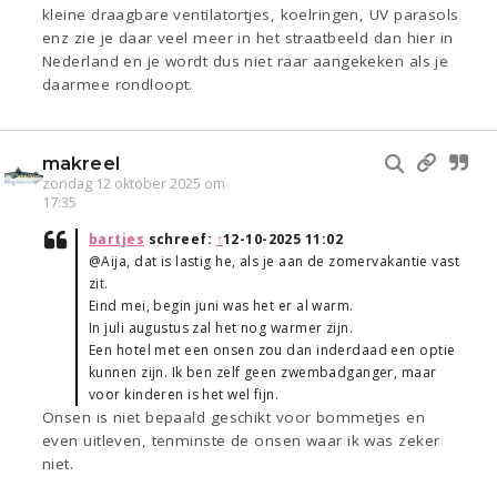
kleine draagbare ventilatortjes, koelringen, UV parasols
enz zie je daar veel meer in het straatbeeld dan hier in
Nederland en je wordt dus niet raar aangekeken als je
daarmee rondloopt.
makreel
zondag 12 oktober 2025 om
17:35
bartjes
schreef:
↑
12-10-2025 11:02
@Aija, dat is lastig he, als je aan de zomervakantie vast
zit.
Eind mei, begin juni was het er al warm.
In juli augustus zal het nog warmer zijn.
Een hotel met een onsen zou dan inderdaad een optie
kunnen zijn. Ik ben zelf geen zwembadganger, maar
voor kinderen is het wel fijn.
Onsen is niet bepaald geschikt voor bommetjes en
even uitleven, tenminste de onsen waar ik was zeker
niet.