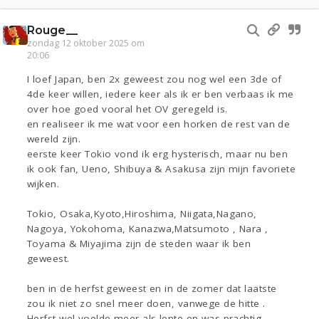
Rouge__
zondag 12 oktober 2025 om
20:06
I loef Japan, ben 2x geweest zou nog wel een 3de of
4de keer willen, iedere keer als ik er ben verbaas ik me
over hoe goed vooral het OV geregeld is.
en realiseer ik me wat voor een horken de rest van de
wereld zijn.
eerste keer Tokio vond ik erg hysterisch, maar nu ben
ik ook fan, Ueno, Shibuya & Asakusa zijn mijn favoriete
wijken.
Tokio, Osaka,Kyoto,Hiroshima, Niigata,Nagano,
Nagoya, Yokohoma, Kanazwa,Matsumoto , Nara ,
Toyama & Miyajima zijn de steden waar ik ben
geweest.
ben in de herfst geweest en in de zomer dat laatste
zou ik niet zo snel meer doen, vanwege de hitte .
Herfst wel voelde meer als lente en was prachtig.