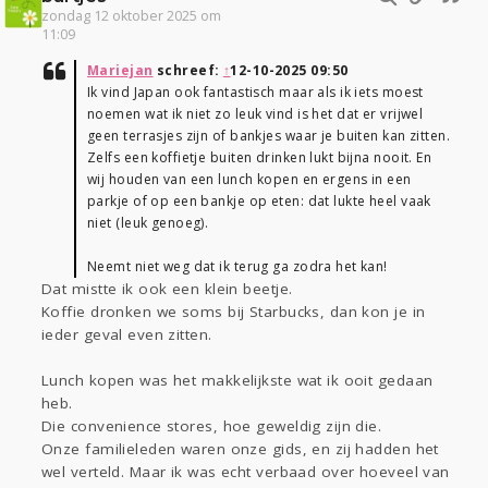
zondag 12 oktober 2025 om
11:09
Mariejan
schreef:
↑
12-10-2025 09:50
Ik vind Japan ook fantastisch maar als ik iets moest
noemen wat ik niet zo leuk vind is het dat er vrijwel
geen terrasjes zijn of bankjes waar je buiten kan zitten.
Zelfs een koffietje buiten drinken lukt bijna nooit. En
wij houden van een lunch kopen en ergens in een
parkje of op een bankje op eten: dat lukte heel vaak
niet (leuk genoeg).
Neemt niet weg dat ik terug ga zodra het kan!
Dat mistte ik ook een klein beetje.
Koffie dronken we soms bij Starbucks, dan kon je in
ieder geval even zitten.
Lunch kopen was het makkelijkste wat ik ooit gedaan
heb.
Die convenience stores, hoe geweldig zijn die.
Onze familieleden waren onze gids, en zij hadden het
wel verteld. Maar ik was echt verbaad over hoeveel van