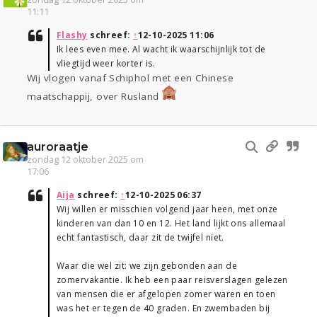
11:11
Flashy
schreef:
↑
12-10-2025 11:06
Ik lees even mee. Al wacht ik waarschijnlijk tot de
vliegtijd weer korter is.
Wij vlogen vanaf Schiphol met een Chinese
maatschappij, over Rusland
auroraatje
zondag 12 oktober 2025 om
17:06
Aija
schreef:
↑
12-10-2025 06:37
Wij willen er misschien volgend jaar heen, met onze
kinderen van dan 10 en 12. Het land lijkt ons allemaal
echt fantastisch, daar zit de twijfel niet.
Waar die wel zit: we zijn gebonden aan de
zomervakantie. Ik heb een paar reisverslagen gelezen
van mensen die er afgelopen zomer waren en toen
was het er tegen de 40 graden. En zwembaden bij