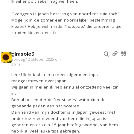
Ik wil er ooit zeker nog wel heen.
Overigens is Japan best lang van noord tot zuid toch?
Mogelijk in de zomer een noordelijker bestemming
kiezen? Heb je wel minder 'hotspots' die anderen altijd
zouden kiezen denk ik.
girasole3
zondag 12 oktober 2025 om
20:43
Leuk! Ik heb al in een meer algemeen topic
meegeschreven over Japan.
Wij gaan in mei en ik heb er nu al ontzettend veel zin
in.
Ben al her en der de 'must sees' wat buiten de
gebaande paden aan het noteren.
De vriend van mijn dochter is in Japan geweest met
onder meer een vriend van hem die in Japan is
geboren en er zo'n 15 jaar heeft gewoond, van hem
heb ik al veel leuke tips gekregen.