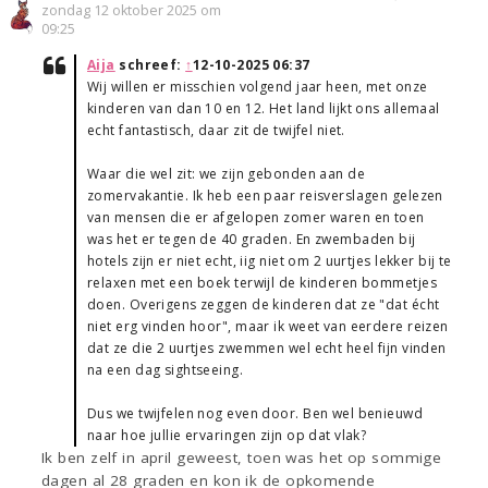
zondag 12 oktober 2025 om
09:25
Aija
schreef:
↑
12-10-2025 06:37
Wij willen er misschien volgend jaar heen, met onze
kinderen van dan 10 en 12. Het land lijkt ons allemaal
echt fantastisch, daar zit de twijfel niet.
Waar die wel zit: we zijn gebonden aan de
zomervakantie. Ik heb een paar reisverslagen gelezen
van mensen die er afgelopen zomer waren en toen
was het er tegen de 40 graden. En zwembaden bij
hotels zijn er niet echt, iig niet om 2 uurtjes lekker bij te
relaxen met een boek terwijl de kinderen bommetjes
doen. Overigens zeggen de kinderen dat ze "dat écht
niet erg vinden hoor", maar ik weet van eerdere reizen
dat ze die 2 uurtjes zwemmen wel echt heel fijn vinden
na een dag sightseeing.
Dus we twijfelen nog even door. Ben wel benieuwd
naar hoe jullie ervaringen zijn op dat vlak?
Ik ben zelf in april geweest, toen was het op sommige
dagen al 28 graden en kon ik de opkomende