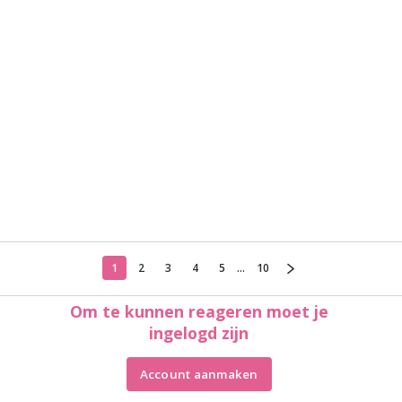
1
2
3
4
5
...
10
Om te kunnen reageren moet je
ingelogd zijn
Account aanmaken