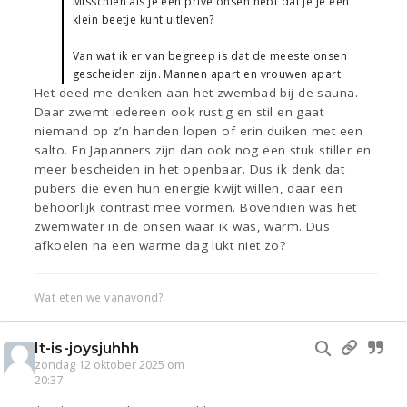
Misschien als je een prive onsen hebt dat je je een
klein beetje kunt uitleven?
Van wat ik er van begreep is dat de meeste onsen
gescheiden zijn. Mannen apart en vrouwen apart.
Het deed me denken aan het zwembad bij de sauna.
Daar zwemt iedereen ook rustig en stil en gaat
niemand op z’n handen lopen of erin duiken met een
salto. En Japanners zijn dan ook nog een stuk stiller en
meer bescheiden in het openbaar. Dus ik denk dat
pubers die even hun energie kwijt willen, daar een
behoorlijk contrast mee vormen. Bovendien was het
zwemwater in de onsen waar ik was, warm. Dus
afkoelen na een warme dag lukt niet zo?
Wat eten we vanavond?
It-is-joysjuhhh
zondag 12 oktober 2025 om
20:37