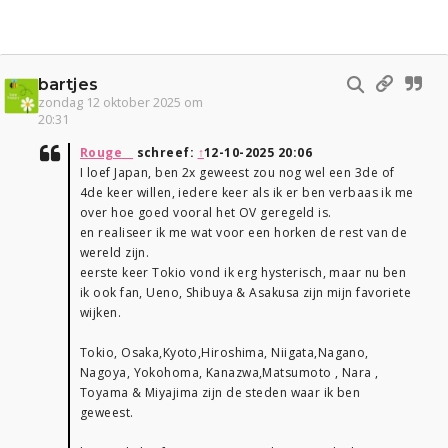
bartjes
zondag 12 oktober 2025 om
20:31
Rouge__
schreef:
↑
12-10-2025 20:06
I loef Japan, ben 2x geweest zou nog wel een 3de of
4de keer willen, iedere keer als ik er ben verbaas ik me
over hoe goed vooral het OV geregeld is.
en realiseer ik me wat voor een horken de rest van de
wereld zijn.
eerste keer Tokio vond ik erg hysterisch, maar nu ben
ik ook fan, Ueno, Shibuya & Asakusa zijn mijn favoriete
wijken.
Tokio, Osaka,Kyoto,Hiroshima, Niigata,Nagano,
Nagoya, Yokohoma, Kanazwa,Matsumoto , Nara ,
Toyama & Miyajima zijn de steden waar ik ben
geweest.