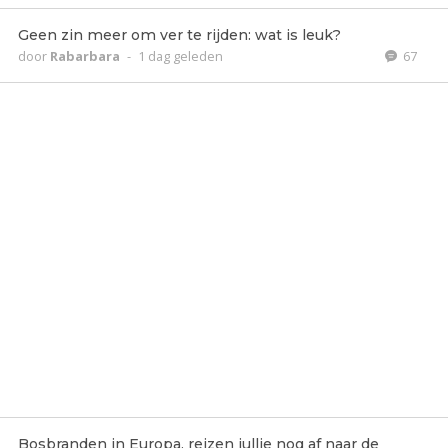
Geen zin meer om ver te rijden: wat is leuk?
door
Rabarbara
-
1 dag geleden
67
Bosbranden in Europa, reizen jullie nog af naar de