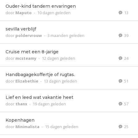
Ouder-kind tandem ervaringen
door
Maputo
-
10 dagen geleden
13
sevilla verblijf
door
poldervrouw
-
3 maanden geleden
39
Cruise met een 8-jarige
door
mcsteamy
-
12 dagen geleden
24
Handbagagekoffertje of rugtas.
door
Elizabethie
-
13 dagen geleden
51
Lief en leed wat vakantie heet
door
thanx
-
19 dagen geleden
57
Kopenhagen
door
Minimalista
-
15 dagen geleden
25