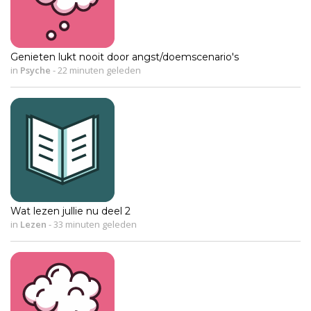
Genieten lukt nooit door angst/doemscenario's
in
Psyche
-
22 minuten geleden
Wat lezen jullie nu deel 2
in
Lezen
-
33 minuten geleden