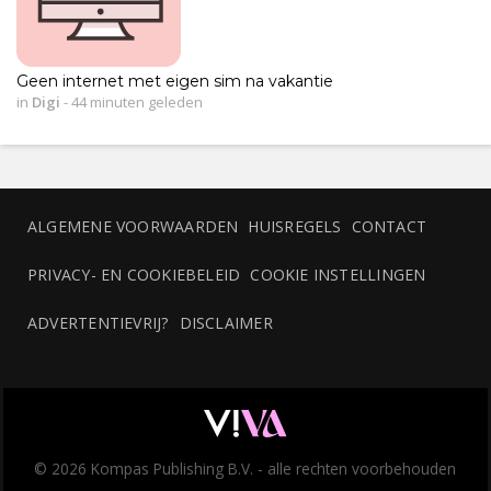
Geen internet met eigen sim na vakantie
in
Digi
-
44 minuten geleden
ALGEMENE VOORWAARDEN
HUISREGELS
CONTACT
PRIVACY- EN COOKIEBELEID
COOKIE INSTELLINGEN
ADVERTENTIEVRIJ?
DISCLAIMER
© 2026 Kompas Publishing B.V. - alle rechten voorbehouden