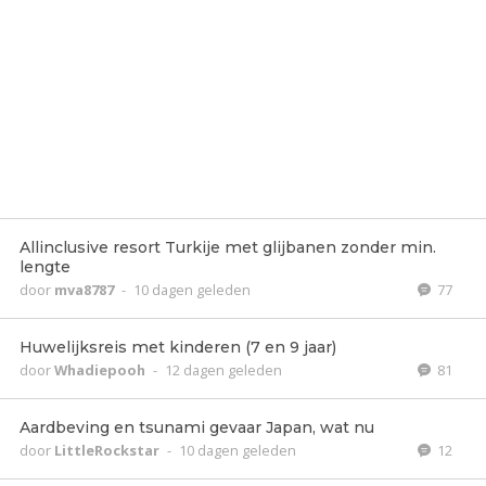
Allinclusive resort Turkije met glijbanen zonder min.
lengte
door
mva8787
-
10 dagen geleden
77
Huwelijksreis met kinderen (7 en 9 jaar)
door
Whadiepooh
-
12 dagen geleden
81
Aardbeving en tsunami gevaar Japan, wat nu
door
LittleRockstar
-
10 dagen geleden
12