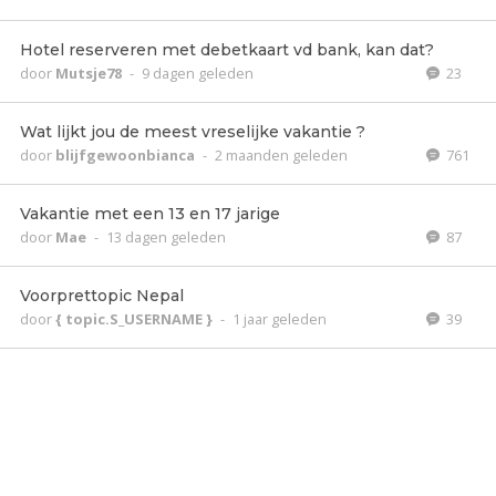
Hotel reserveren met debetkaart vd bank, kan dat?
door
Mutsje78
-
9 dagen geleden
23
Wat lijkt jou de meest vreselijke vakantie ?
door
blijfgewoonbianca
-
2 maanden geleden
761
Vakantie met een 13 en 17 jarige
door
Mae
-
13 dagen geleden
87
Voorprettopic Nepal
door
{ topic.S_USERNAME }
-
1 jaar geleden
39