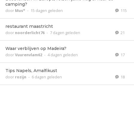
camping?
door
Mus*
-
15 dagen geleden
115
restaurant maastricht
door
noorderlicht76
-
7 dagen geleden
21
Waar verblijven op Madeira?
door
Vuurenvlam62
-
4 dagen geleden
17
Tips Napels, Amalfikust
door
rozijn
-
6 dagen geleden
18