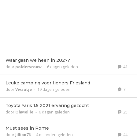
Waar gaan we heen in 2027?
door
poldervrouw
-
6 dagen geleden
41
Leuke camping voor tieners Friesland
door
Vivaatje
-
19 dagen geleden
7
Toyota Yaris 1.5 2021 ervaring gezocht
door
OhMellie
-
6 dagen geleden
25
Must sees in Rome
door
Jillian76
-
4 maanden geleden
44