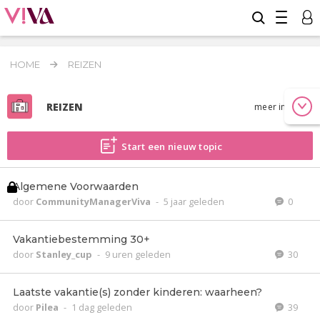
HOME
REIZEN
REIZEN
meer info
Start een nieuw topic
Algemene Voorwaarden
door
CommunityManagerViva
-
5 jaar geleden
0
Vakantiebestemming 30+
door
Stanley_cup
-
9 uren geleden
30
Laatste vakantie(s) zonder kinderen: waarheen?
door
Pilea
-
1 dag geleden
39