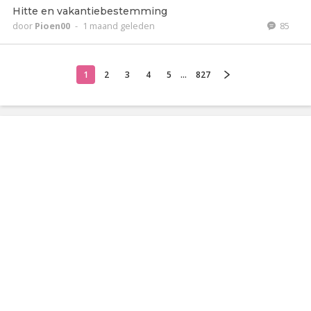
Hitte en vakantiebestemming
door
Pioen00
-
1 maand geleden
85
1
2
3
4
5
...
827