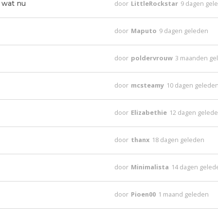
 wat nu
door
LittleRockstar
9 dagen gel
door
Maputo
9 dagen geleden
door
poldervrouw
3 maanden ge
door
mcsteamy
10 dagen gelede
door
Elizabethie
12 dagen geled
door
thanx
18 dagen geleden
door
Minimalista
14 dagen geled
door
Pioen00
1 maand geleden