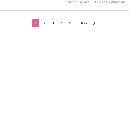
door
hopeful
13 dagen geleden
1
2
3
4
5
...
827