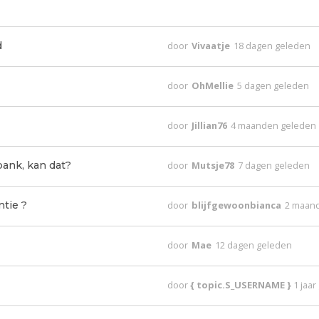
d
door
Vivaatje
18 dagen geleden
door
OhMellie
5 dagen geleden
door
Jillian76
4 maanden geleden
bank, kan dat?
door
Mutsje78
7 dagen geleden
ntie ?
door
blijfgewoonbianca
2 maan
door
Mae
12 dagen geleden
door
{ topic.S_USERNAME }
1 jaa