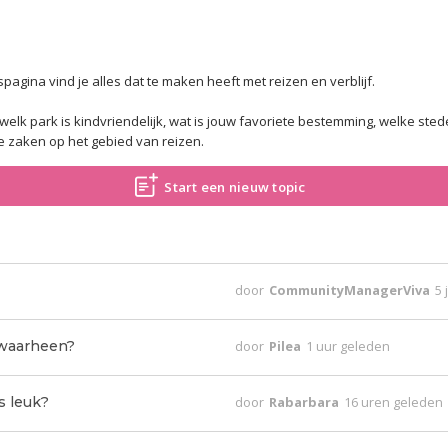
agina vind je alles dat te maken heeft met reizen en verblijf.
 welk park is kindvriendelijk, wat is jouw favoriete bestemming, welke ste
e zaken op het gebied van reizen.
Start een nieuw topic
door
CommunityManagerViva
5 
 waarheen?
door
Pilea
1 uur geleden
s leuk?
door
Rabarbara
16 uren geleden