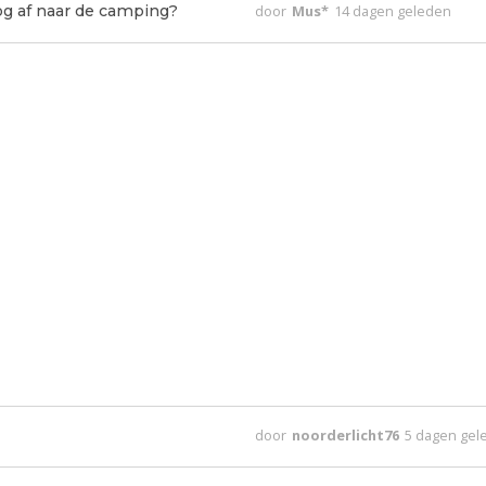
nog af naar de camping?
door
Mus*
14 dagen geleden
door
noorderlicht76
5 dagen gel