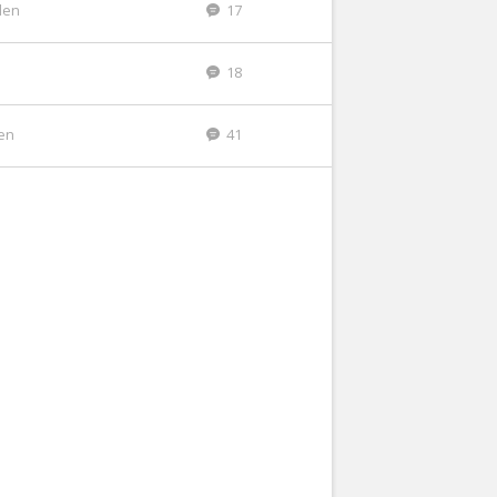
den
17
18
den
41