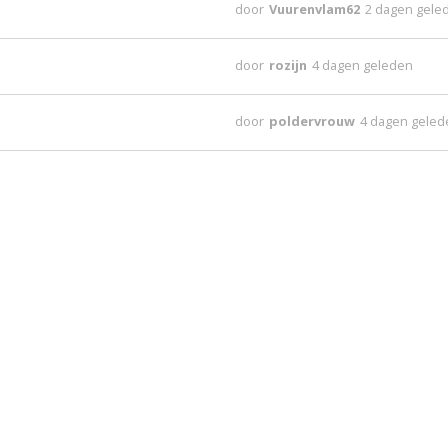
door
Vuurenvlam62
2 dagen gele
door
rozijn
4 dagen geleden
door
poldervrouw
4 dagen gele