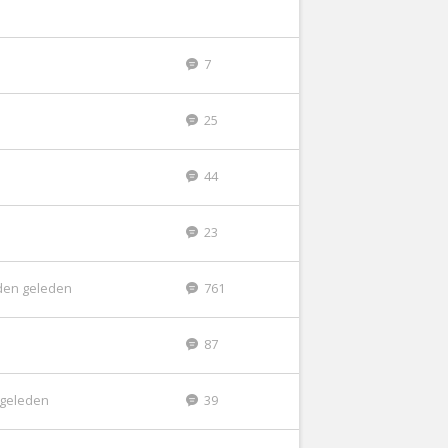
7
25
44
23
den geleden
761
87
r geleden
39