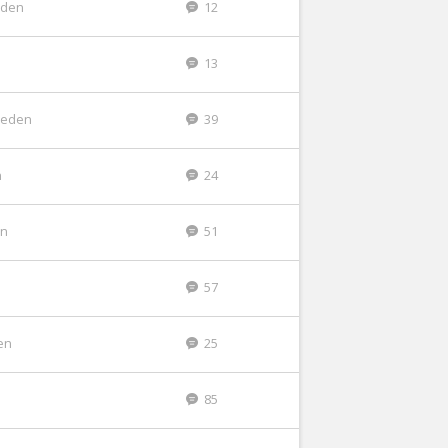
eden
12
13
leden
39
n
24
en
51
57
en
25
85