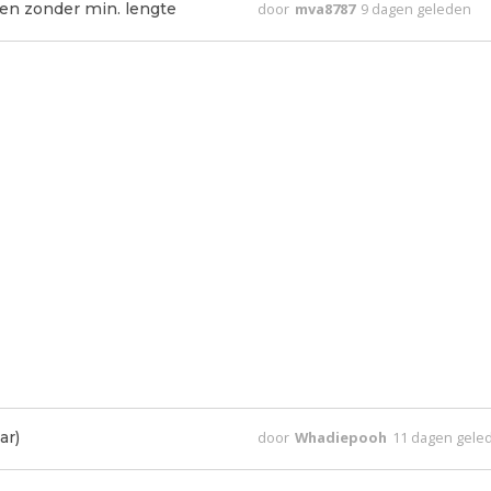
anen zonder min. lengte
door
mva8787
9 dagen geleden
ar)
door
Whadiepooh
11 dagen gele