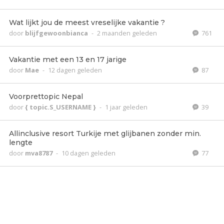
Wat lijkt jou de meest vreselijke vakantie ?
door
blijfgewoonbianca
-
2 maanden geleden
761
Vakantie met een 13 en 17 jarige
door
Mae
-
12 dagen geleden
87
Voorprettopic Nepal
door
{ topic.S_USERNAME }
-
1 jaar geleden
39
Allinclusive resort Turkije met glijbanen zonder min.
lengte
door
mva8787
-
10 dagen geleden
77