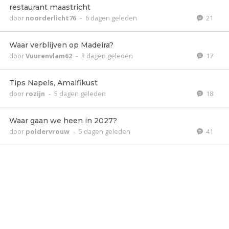
restaurant maastricht
door
noorderlicht76
-
6 dagen geleden
21
Waar verblijven op Madeira?
door
Vuurenvlam62
-
3 dagen geleden
17
Tips Napels, Amalfikust
door
rozijn
-
5 dagen geleden
18
Waar gaan we heen in 2027?
door
poldervrouw
-
5 dagen geleden
41