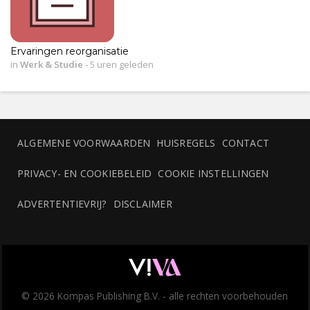
Ervaringen reorganisatie
in
Werk & Studie
-
5 uren geleden
ALGEMENE VOORWAARDEN
HUISREGELS
CONTACT
PRIVACY- EN COOKIEBELEID
COOKIE INSTELLINGEN
ADVERTENTIEVRIJ?
DISCLAIMER
© 2026 Kompas Publishing B.V. - alle rechten voorbehouden