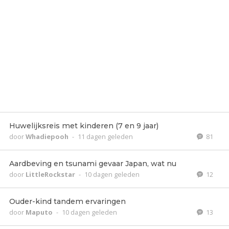
Huwelijksreis met kinderen (7 en 9 jaar)
door
Whadiepooh
-
11 dagen geleden
81
Aardbeving en tsunami gevaar Japan, wat nu
door
LittleRockstar
-
10 dagen geleden
12
Ouder-kind tandem ervaringen
door
Maputo
-
10 dagen geleden
13