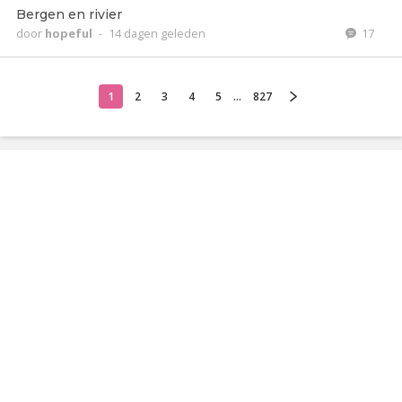
Bergen en rivier
door
hopeful
-
14 dagen geleden
17
1
2
3
4
5
...
827