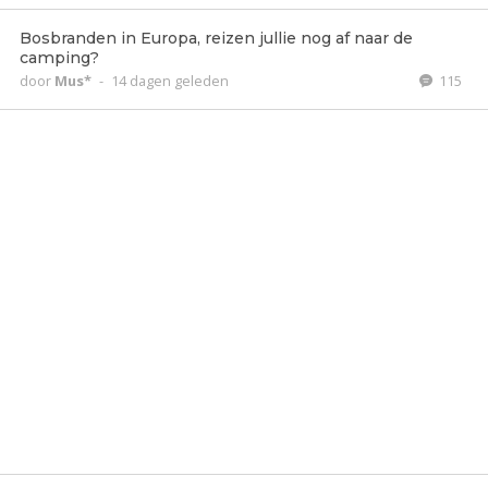
Bosbranden in Europa, reizen jullie nog af naar de
camping?
door
Mus*
-
14 dagen geleden
115