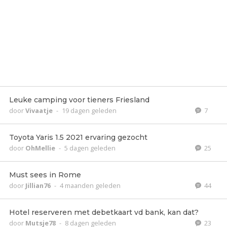
Leuke camping voor tieners Friesland
door
Vivaatje
-
19 dagen geleden
7
Toyota Yaris 1.5 2021 ervaring gezocht
door
OhMellie
-
5 dagen geleden
25
Must sees in Rome
door
Jillian76
-
4 maanden geleden
44
Hotel reserveren met debetkaart vd bank, kan dat?
door
Mutsje78
-
8 dagen geleden
23