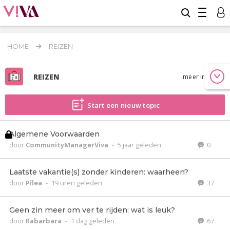
HOME
REIZEN
REIZEN
meer info
Start een nieuw topic
Algemene Voorwaarden
door
CommunityManagerViva
-
5 jaar geleden
0
Laatste vakantie(s) zonder kinderen: waarheen?
door
Pilea
-
19 uren geleden
37
Geen zin meer om ver te rijden: wat is leuk?
door
Rabarbara
-
1 dag geleden
67