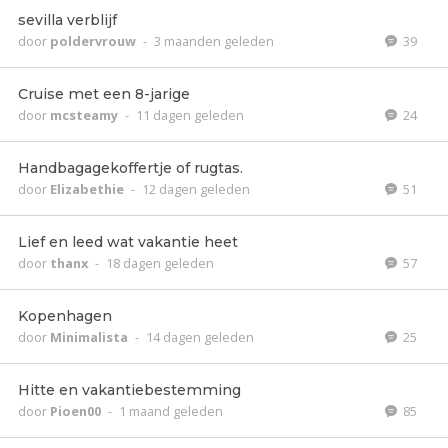
sevilla verblijf
door
poldervrouw
-
3 maanden geleden
39
Cruise met een 8-jarige
door
mcsteamy
-
11 dagen geleden
24
Handbagagekoffertje of rugtas.
door
Elizabethie
-
12 dagen geleden
51
Lief en leed wat vakantie heet
door
thanx
-
18 dagen geleden
57
Kopenhagen
door
Minimalista
-
14 dagen geleden
25
Hitte en vakantiebestemming
door
Pioen00
-
1 maand geleden
85