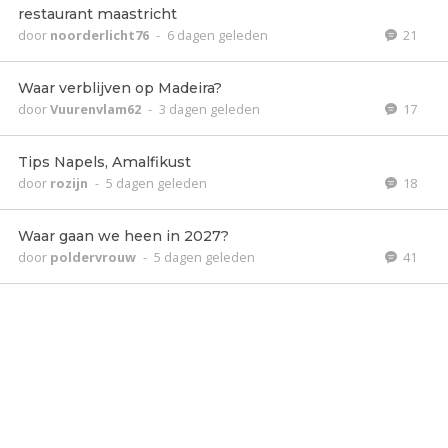
restaurant maastricht
door
noorderlicht76
-
6 dagen geleden
21
Waar verblijven op Madeira?
door
Vuurenvlam62
-
3 dagen geleden
17
Tips Napels, Amalfikust
door
rozijn
-
5 dagen geleden
18
Waar gaan we heen in 2027?
door
poldervrouw
-
5 dagen geleden
41