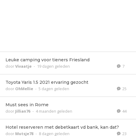
Leuke camping voor tieners Friesland
door
Vivaatje
-
19 dagen geleden
7
Toyota Yaris 1.5 2021 ervaring gezocht
door
OhMellie
-
5 dagen geleden
25
Must sees in Rome
door
Jillian76
-
4 maanden geleden
44
Hotel reserveren met debetkaart vd bank, kan dat?
door
Mutsje78
-
8 dagen geleden
23