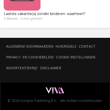
Laatste vakantie(s) zonder kinderen: waarheen?
in
Reizen
-
3 uren geleden
ALGEMENE VOORWAARDEN
HUISREGELS
CONTACT
PRIVACY- EN COOKIEBELEID
COOKIE INSTELLINGEN
ADVERTENTIEVRIJ?
DISCLAIMER
© 2026 Kompas Publishing B.V. - alle rechten voorbehouden