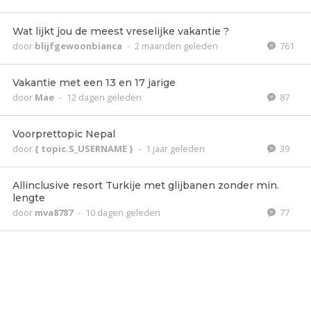
Wat lijkt jou de meest vreselijke vakantie ?
door
blijfgewoonbianca
-
2 maanden geleden
761
Vakantie met een 13 en 17 jarige
door
Mae
-
12 dagen geleden
87
Voorprettopic Nepal
door
{ topic.S_USERNAME }
-
1 jaar geleden
39
Allinclusive resort Turkije met glijbanen zonder min.
lengte
door
mva8787
-
10 dagen geleden
77