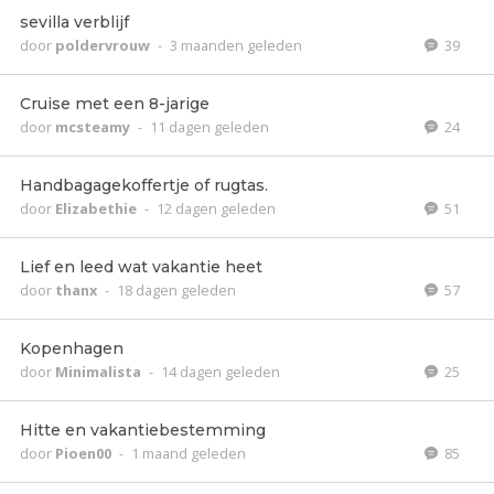
sevilla verblijf
door
poldervrouw
-
3 maanden geleden
39
Cruise met een 8-jarige
door
mcsteamy
-
11 dagen geleden
24
Handbagagekoffertje of rugtas.
door
Elizabethie
-
12 dagen geleden
51
Lief en leed wat vakantie heet
door
thanx
-
18 dagen geleden
57
Kopenhagen
door
Minimalista
-
14 dagen geleden
25
Hitte en vakantiebestemming
door
Pioen00
-
1 maand geleden
85