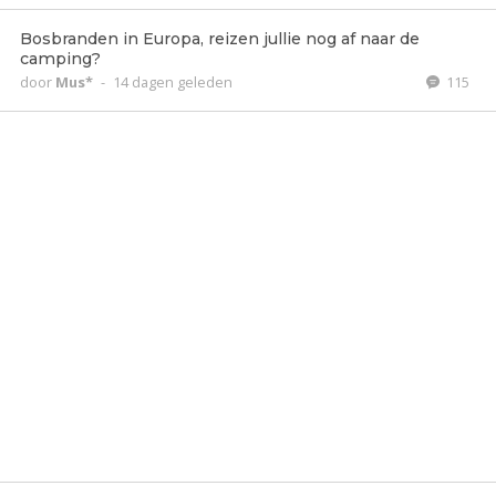
Bosbranden in Europa, reizen jullie nog af naar de
camping?
door
Mus*
-
14 dagen geleden
115