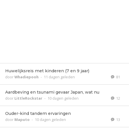
Huwelijksreis met kinderen (7 en 9 jaar)
door
Whadiepooh
-
11 dagen geleden
81
Aardbeving en tsunami gevaar Japan, wat nu
door
LittleRockstar
-
10 dagen geleden
12
Ouder-kind tandem ervaringen
door
Maputo
-
10 dagen geleden
13