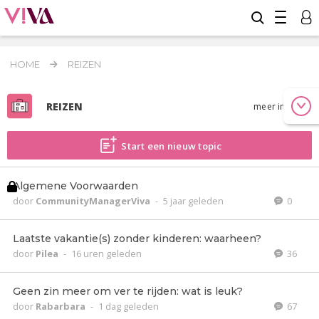
HOME
REIZEN
REIZEN
meer info
Start een nieuw topic
Algemene Voorwaarden
door
CommunityManagerViva
-
5 jaar geleden
0
Laatste vakantie(s) zonder kinderen: waarheen?
door
Pilea
-
16 uren geleden
36
Geen zin meer om ver te rijden: wat is leuk?
door
Rabarbara
-
1 dag geleden
67