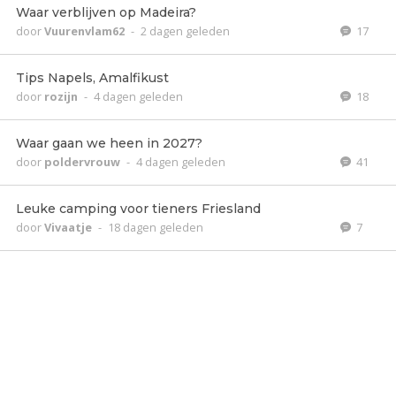
Waar verblijven op Madeira?
door
Vuurenvlam62
-
2 dagen geleden
17
Tips Napels, Amalfikust
door
rozijn
-
4 dagen geleden
18
Waar gaan we heen in 2027?
door
poldervrouw
-
4 dagen geleden
41
Leuke camping voor tieners Friesland
door
Vivaatje
-
18 dagen geleden
7