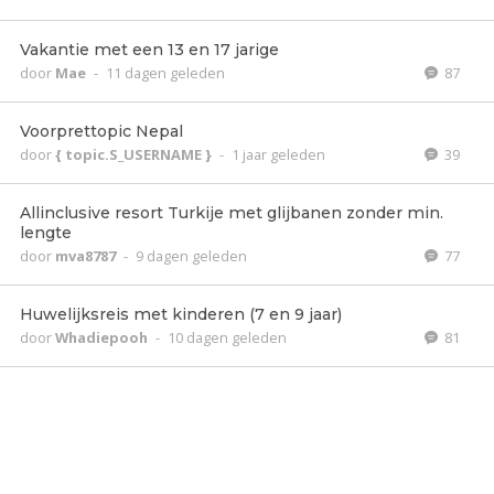
Vakantie met een 13 en 17 jarige
door
Mae
-
11 dagen geleden
87
Voorprettopic Nepal
door
{ topic.S_USERNAME }
-
1 jaar geleden
39
Allinclusive resort Turkije met glijbanen zonder min.
lengte
door
mva8787
-
9 dagen geleden
77
Huwelijksreis met kinderen (7 en 9 jaar)
door
Whadiepooh
-
10 dagen geleden
81