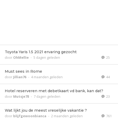
Toyota Yaris 1.5 2021 ervaring gezocht
door
OhMellie
-
5 dagen geleden
25
Must sees in Rome
door
Jillian76
-
4 maanden geleden
44
Hotel reserveren met debetkaart vd bank, kan dat?
door
Mutsje78
-
7 dagen geleden
23
Wat lijkt jou de meest vreselijke vakantie ?
door
blijfgewoonbianca
-
2 maanden geleden
761