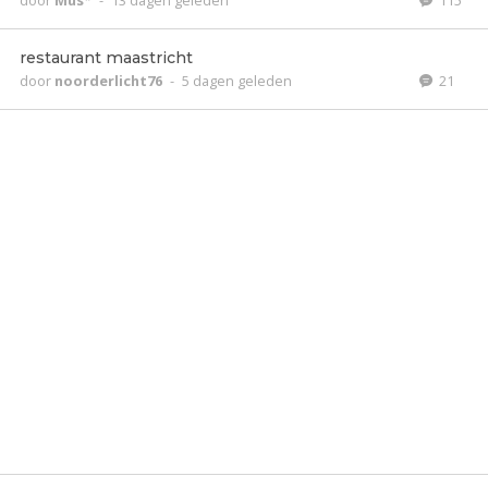
door
Mus*
-
13 dagen geleden
115
restaurant maastricht
door
noorderlicht76
-
5 dagen geleden
21