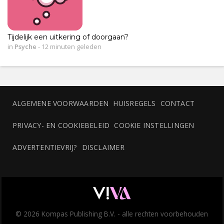
Tijdelijk een uitkering of doorgaan?
in
Psyche
-
12 minuten geleden
ALGEMENE VOORWAARDEN
HUISREGELS
CONTACT
PRIVACY- EN COOKIEBELEID
COOKIE INSTELLINGEN
ADVERTENTIEVRIJ?
DISCLAIMER
© 2026 Kompas Publishing B.V. - alle rechten voorbehouden