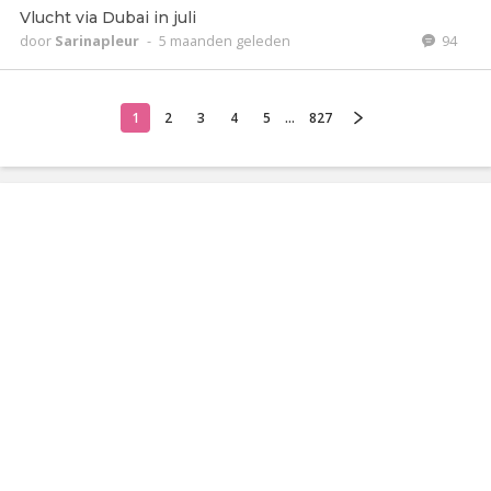
Vlucht via Dubai in juli
door
Sarinapleur
-
5 maanden geleden
94
1
2
3
4
5
...
827