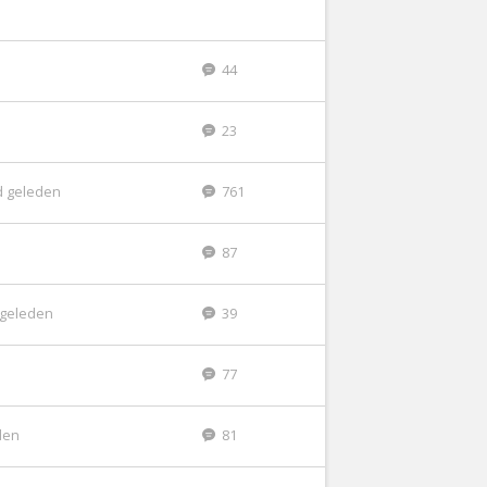
44
23
d geleden
761
87
r geleden
39
77
den
81