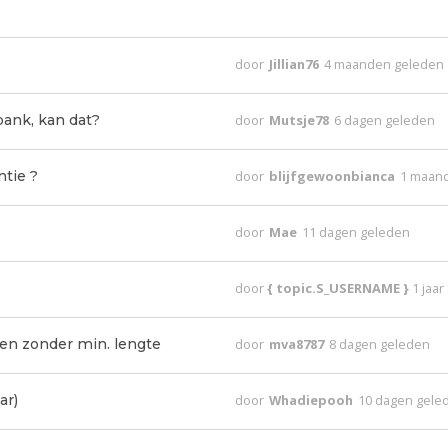
door
Jillian76
4 maanden geleden
bank, kan dat?
door
Mutsje78
6 dagen geleden
ntie ?
door
blijfgewoonbianca
1 maan
door
Mae
11 dagen geleden
door
{ topic.S_USERNAME }
1 jaa
anen zonder min. lengte
door
mva8787
8 dagen geleden
ar)
door
Whadiepooh
10 dagen gele