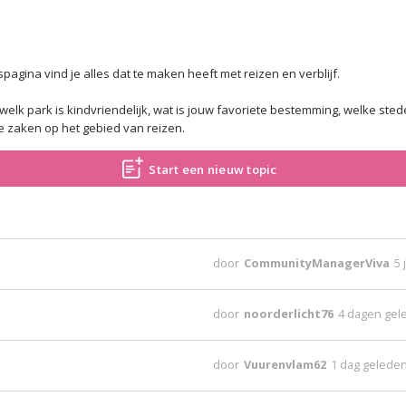
agina vind je alles dat te maken heeft met reizen en verblijf.
 welk park is kindvriendelijk, wat is jouw favoriete bestemming, welke ste
e zaken op het gebied van reizen.
Start een nieuw topic
door
CommunityManagerViva
5 
door
noorderlicht76
4 dagen gel
door
Vuurenvlam62
1 dag gelede