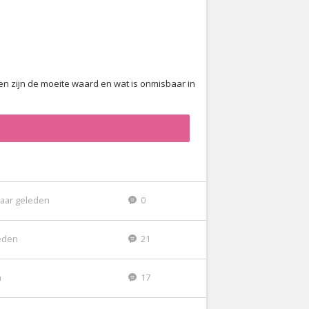
den zijn de moeite waard en wat is onmisbaar in
jaar geleden
0
eden
21
n
17