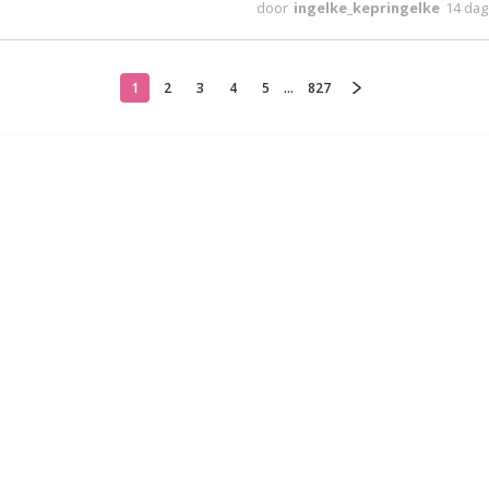
door
ingelke_kepringelke
14 da
1
2
3
4
5
...
827