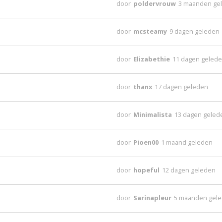
door
poldervrouw
3 maanden ge
door
mcsteamy
9 dagen geleden
door
Elizabethie
11 dagen geled
door
thanx
17 dagen geleden
door
Minimalista
13 dagen geled
door
Pioen00
1 maand geleden
door
hopeful
12 dagen geleden
door
Sarinapleur
5 maanden gel