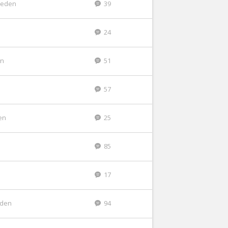
leden
39
24
en
51
57
en
25
85
17
eden
94