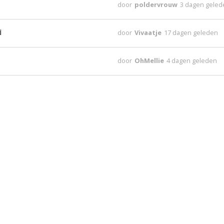
door
poldervrouw
3 dagen gele
d
door
Vivaatje
17 dagen geleden
door
OhMellie
4 dagen geleden