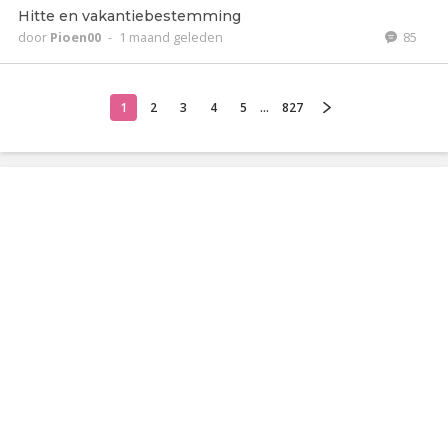
Hitte en vakantiebestemming
door
Pioen00
-
1 maand geleden
85
1
2
3
4
5
...
827