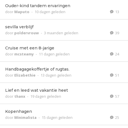
Ouder-kind tandem ervaringen
door
Maputo
-
10 dagen geleden
13
sevilla verblijf
door
poldervrouw
-
3 maanden geleden
39
Cruise met een 8-jarige
door
mcsteamy
-
11 dagen geleden
24
Handbagagekoffertje of rugtas.
door
Elizabethie
-
13 dagen geleden
51
Lief en leed wat vakantie heet
door
thanx
-
19 dagen geleden
57
Kopenhagen
door
Minimalista
-
15 dagen geleden
25