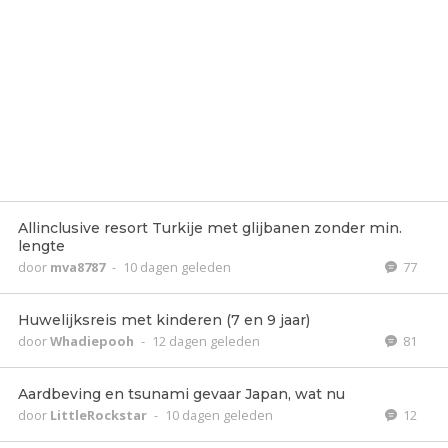
Allinclusive resort Turkije met glijbanen zonder min.
lengte
door
mva8787
-
10 dagen geleden
77
Huwelijksreis met kinderen (7 en 9 jaar)
door
Whadiepooh
-
12 dagen geleden
81
Aardbeving en tsunami gevaar Japan, wat nu
door
LittleRockstar
-
10 dagen geleden
12