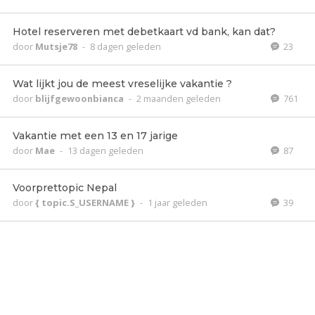
Hotel reserveren met debetkaart vd bank, kan dat?
door
Mutsje78
-
8 dagen geleden
23
Wat lijkt jou de meest vreselijke vakantie ?
door
blijfgewoonbianca
-
2 maanden geleden
761
Vakantie met een 13 en 17 jarige
door
Mae
-
13 dagen geleden
87
Voorprettopic Nepal
door
{ topic.S_USERNAME }
-
1 jaar geleden
39