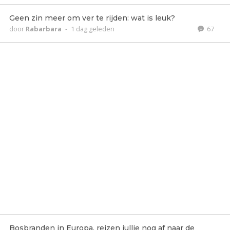
Geen zin meer om ver te rijden: wat is leuk?
door
Rabarbara
-
1 dag geleden
67
Bosbranden in Europa, reizen jullie nog af naar de