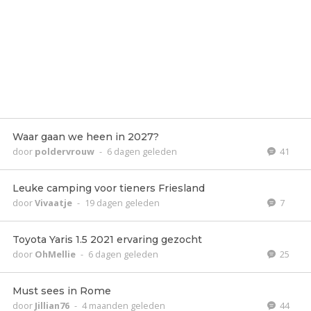
Waar gaan we heen in 2027?
door
poldervrouw
-
6 dagen geleden
41
Leuke camping voor tieners Friesland
door
Vivaatje
-
19 dagen geleden
7
Toyota Yaris 1.5 2021 ervaring gezocht
door
OhMellie
-
6 dagen geleden
25
Must sees in Rome
door
Jillian76
-
4 maanden geleden
44