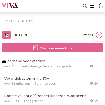
HOME
REIZEN
REIZEN
meer info
Start een nieuw topic
Algemene Voorwaarden
door
CommunityManagerViva
-
5 jaar geleden
0
Vakantiebestemming 30+
door
Stanley_cup
-
5 uren geleden
20
Laatste vakantie(s) zonder kinderen: waarheen?
door
Pilea
-
1 dag geleden
39