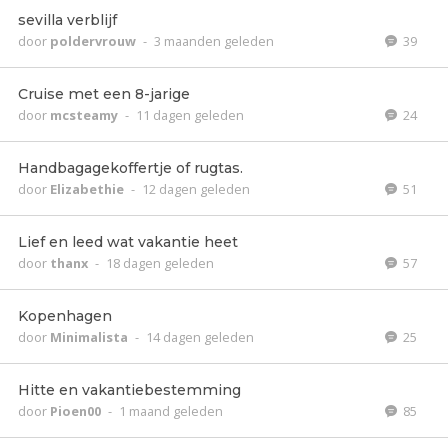
sevilla verblijf
door
poldervrouw
-
3 maanden geleden
39
Cruise met een 8-jarige
door
mcsteamy
-
11 dagen geleden
24
Handbagagekoffertje of rugtas.
door
Elizabethie
-
12 dagen geleden
51
Lief en leed wat vakantie heet
door
thanx
-
18 dagen geleden
57
Kopenhagen
door
Minimalista
-
14 dagen geleden
25
Hitte en vakantiebestemming
door
Pioen00
-
1 maand geleden
85