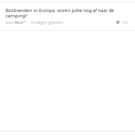
Bosbranden in Europa, reizen jullie nog af naar de
camping?
door
Mus*
-
14 dagen geleden
115