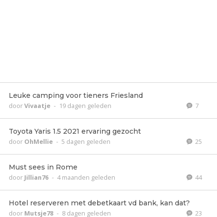
Leuke camping voor tieners Friesland
door
Vivaatje
-
19 dagen geleden
7
Toyota Yaris 1.5 2021 ervaring gezocht
door
OhMellie
-
5 dagen geleden
25
Must sees in Rome
door
Jillian76
-
4 maanden geleden
44
Hotel reserveren met debetkaart vd bank, kan dat?
door
Mutsje78
-
8 dagen geleden
23