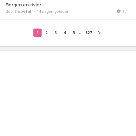
Bergen en rivier
door
hopeful
-
14 dagen geleden
17
1
2
3
4
5
...
827