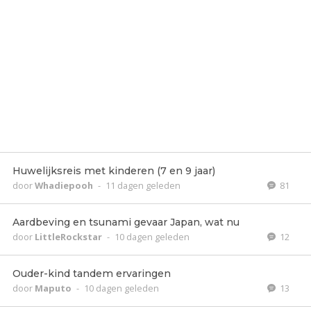
Huwelijksreis met kinderen (7 en 9 jaar)
door
Whadiepooh
-
11 dagen geleden
81
Aardbeving en tsunami gevaar Japan, wat nu
door
LittleRockstar
-
10 dagen geleden
12
Ouder-kind tandem ervaringen
door
Maputo
-
10 dagen geleden
13