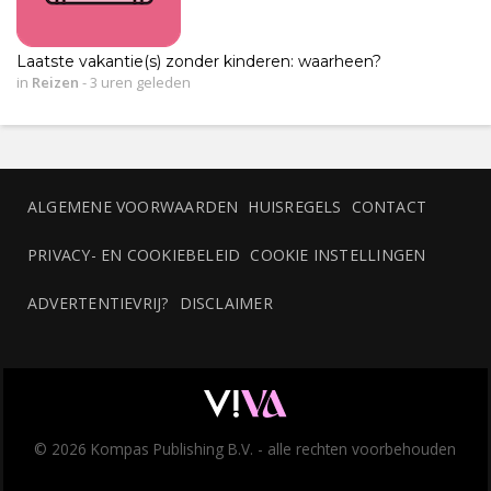
Laatste vakantie(s) zonder kinderen: waarheen?
in
Reizen
-
3 uren geleden
ALGEMENE VOORWAARDEN
HUISREGELS
CONTACT
PRIVACY- EN COOKIEBELEID
COOKIE INSTELLINGEN
ADVERTENTIEVRIJ?
DISCLAIMER
© 2026 Kompas Publishing B.V. - alle rechten voorbehouden