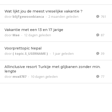
Wat lijkt jou de meest vreselijke vakantie ?
door
blijfgewoonbianca
-
2 maanden geleden
761
Vakantie met een 13 en 17 jarige
door
Mae
-
12 dagen geleden
87
Voorprettopic Nepal
door
{ topic.S_USERNAME }
-
1 jaar geleden
39
Allinclusive resort Turkije met glijbanen zonder min.
lengte
door
mva8787
-
10 dagen geleden
77