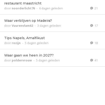
restaurant maastricht
door
noorderlicht76
-
6 dagen geleden
21
Waar verblijven op Madeira?
door
Vuurenvlam62
-
3 dagen geleden
17
Tips Napels, Amalfikust
door
rozijn
-
5 dagen geleden
18
Waar gaan we heen in 2027?
door
poldervrouw
-
5 dagen geleden
41