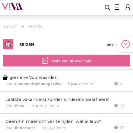
HOME
REIZEN
REIZEN
meer info
Start een nieuw topic
Algemene Voorwaarden
door
CommunityManagerViva
-
5 jaar geleden
0
Laatste vakantie(s) zonder kinderen: waarheen?
door
Pilea
-
16 uren geleden
36
Geen zin meer om ver te rijden: wat is leuk?
door
Rabarbara
-
1 dag geleden
67