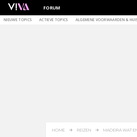
FORUM
NIEUWE TOPICS
ACTIEVE TOPICS
ALGEMENE VOORWAARDEN & HUI
HOME
REIZEN
MADEIRA WAT EN