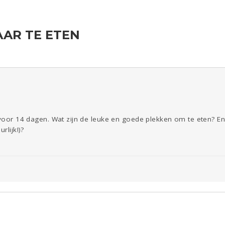
AR TE ETEN
ld & Recht
Seks
Gezondheid
Coronavirus
Overig
COVID-19
Reizen
Kinderen
Digi
Eten
Mode &
Zwanger
Psyche
Beauty
Viva zoekt
Aangeboden
Gevraagd
Horen
Doen
Zien
a voor 14 dagen. Wat zijn de leuke en goede plekken om te eten? 
rlijk!)?