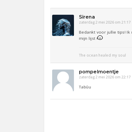
Sirena
zaterdag 2 mei 2026 om 21:17
Bedankt voor jullie tips! 
mijn lijst
The ocean healed my soul
pompelmoentje
zaterdag 2 mei 2026 om 22:17
Tabūu