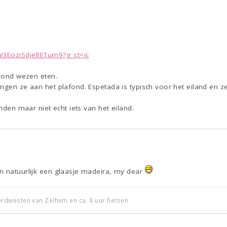
xW3EoziSdje8ETum9?g_st=ic
avond wezen eten.
angen ze aan het plafond. Espetada is typisch voor het eiland en
inden maar niet echt iets van het eiland.
n natuurlijk een glaasje madeira, my dear
dwesten van Zelhem en ca. 8 uur fietsen