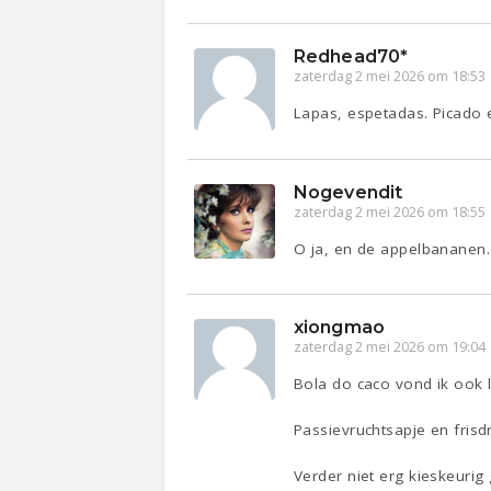
Redhead70*
zaterdag 2 mei 2026 om 18:53
Lapas, espetadas. Picado e
Nogevendit
zaterdag 2 mei 2026 om 18:55
O ja, en de appelbananen. 
xiongmao
zaterdag 2 mei 2026 om 19:04
Bola do caco vond ik ook l
Passievruchtsapje en frisdr
Verder niet erg kieskeuri