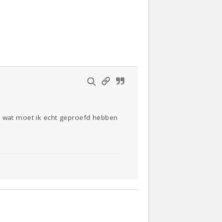
Actueel
Oekraïne
Thuis
Klussen
Lezen
En wat moet ik echt geproefd hebben