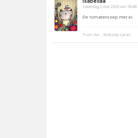
Isabellaa
zaterdag 2 mei 2026 om 18:48
De tomatensoep met ei.
Trust me... Nobody cares.