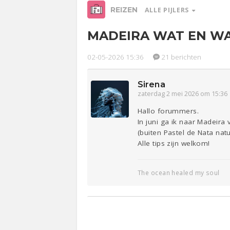
REIZEN
ALLE PIJLERS
MADEIRA WAT EN WA
Relaties
Werk &
Ge
Studie
02-05-2026 15:36
21 berichten
Sirena
Entertainment
Lijf & Lijn
zaterdag 2 mei 2026 om 15:36
Sport
Contact
Hallo forummers.
In juni ga ik naar Madeir
(buiten Pastel de Nata natuu
Alle tips zijn welkom!
The ocean healed my soul