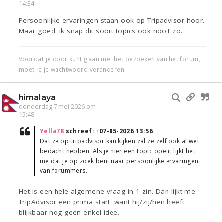
14:34
Persoonlijke ervaringen staan ook op Tripadvisor hoor.
Maar goed, ik snap dit soort topics ook nooit zo.
Voordat je door kunt gaan met het bezoeken van het forum,
moet je je wachtwoord veranderen.
himalaya
donderdag 7 mei 2026 om
15:48
Yella78
schreef:
↑
07-05-2026 13:56
Dat ze op tripadvisor kan kijken zal ze zelf ook al wel
bedacht hebben. Als je hier een topic opent lijkt het
me dat je op zoek bent naar persoonlijke ervaringen
van forummers.
Het is een hele algemene vraag in 1 zin. Dan lijkt me
TripAdvisor een prima start, want hij/zij/hen heeft
blijkbaar nog geen enkel idee.