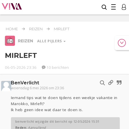
HOME
REIZEN
MIRLEFT
REIZEN
ALLE PIJLERS
MIRLEFT
06-05-2026 23:36
10 berichten
Relaties
Werk & Studie
Geld & Recht
BenVerlicht
Reizen
woensdag 6 mei 2026 om 23:36
Seks
Gezondheid
Coronavirus
Overig
COVID-19
Iemand tips wat te doen tijdens een weekje vakantie in
Marokko, Mirleft?
Actueel
Oekraïne
Entertainment
Lijf & Lijn
Ik heb geen idee wat daar te doen is.
Kinderen
Digi
Eten
Mode & Beauty
Zwanger
Psyche
Thuis
Klussen
benverlicht wijzigde dit bericht op 12-05-2026 15:31
Sport
Contact
Viva zoekt
Aangeboden
Reden:
Aanvullend