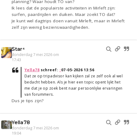
planning? Waar houdt TO van?
Ik lees dat de populairste activiteiten in Mirleft zijn:
surfen, paardrijden en duiken. Maar zoekt TO dat?
Je kunt wel dagtrips doen vanuit Mirleft, maar in Mirleft
zelf zijn weinig bezienswaardigheden.
Star⁴
donderdag 7 mei 2026 om
17:43
Yella78
schreef:
↑
07-05-2026 13:56
Dat ze op tripadvisor kan kijken zal ze zelf ook al wel
bedacht hebben. Als je hier een topic opent lijkt het
me dat je op zoek bent naar persoonlijke ervaringen
van forummers.
Dus je tips zijn?
Yella78
donderdag 7 mei 2026 om
19:04