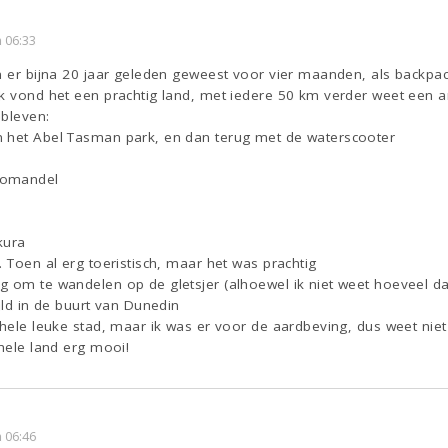
 06:33
n er bijna 20 jaar geleden geweest voor vier maanden, als backpac
ik vond het een prachtig land, met iedere 50 km verder weet een 
ebleven:
 het Abel Tasman park, en dan terug met de waterscooter
romandel
kura
. Toen al erg toeristisch, maar het was prachtig
g om te wandelen op de gletsjer (alhoewel ik niet weet hoeveel da
ild in de buurt van Dunedin
 hele leuke stad, maar ik was er voor de aardbeving, dus weet niet
 hele land erg mooi!
 06:46