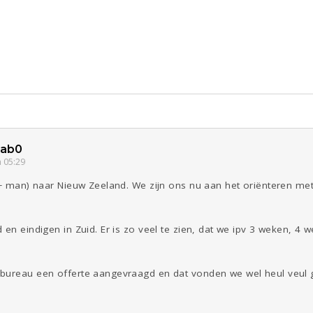
ld & Recht
Seks
Gezondheid
Coronavirus
Overig
COVID-19
Reizen
Kinderen
Digi
Eten
Mode &
Zwanger
Psyche
Beauty
Viva zoekt
Aangeboden
Gevraagd
Horen
Doen
Zien
3ab0
 05:29
k + man) naar Nieuw Zeeland. We zijn ons nu aan het oriënteren me
 en eindigen in Zuid. Er is zo veel te zien, dat we ipv 3 weken, 
bureau een offerte aangevraagd en dat vonden we wel heul veul g