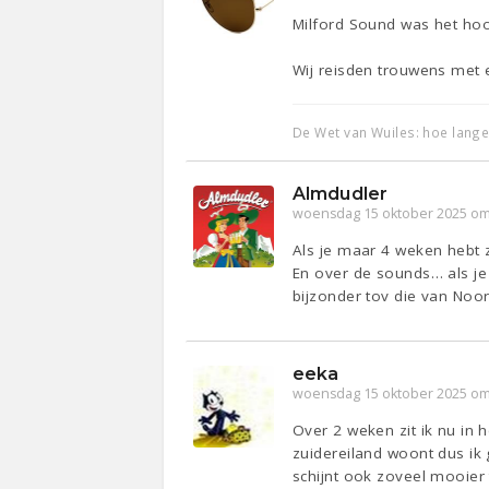
Milford Sound was het hoo
Wij reisden trouwens met 
De Wet van Wuiles: hoe lange
Almdudler
woensdag 15 oktober 2025 om
Als je maar 4 weken hebt 
En over de sounds… als je 
bijzonder tov die van Noo
eeka
woensdag 15 oktober 2025 om
Over 2 weken zit ik nu in 
zuidereiland woont dus ik 
schijnt ook zoveel mooier 