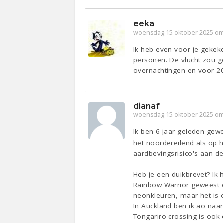
eeka
woensdag 15 oktober 2025 om
Ik heb even voor je gekeke
personen. De vlucht zou g
overnachtingen en voor 20
dianaf
woensdag 15 oktober 2025 om
Ik ben 6 jaar geleden gewe
het noordereilend als op h
aardbevingsrisico's aan d
Heb je een duikbrevet? Ik 
Rainbow Warrior geweest 
neonkleuren, maar het is o
In Auckland ben ik ao naa
Tongariro crossing is ook