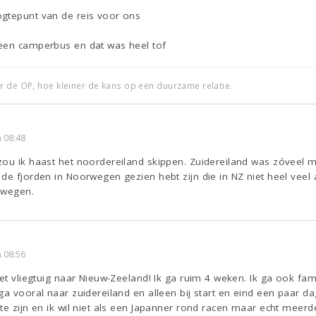
gtepunt van de reis voor ons
een camperbus en dat was heel tof
r de OP, hoe kleiner de kans op een duurzame relatie.
 08:48
zou ik haast het noordereiland skippen. Zuidereiland was zóveel m
de fjorden in Noorwegen gezien hebt zijn die in NZ niet heel veel a
rwegen.
 08:56
het vliegtuig naar Nieuw-Zeeland! Ik ga ruim 4 weken. Ik ga ook fa
ga vooral naar zuidereiland en alleen bij start en eind een paar 
te zijn en ik wil niet als een Japanner rond racen maar echt meerd