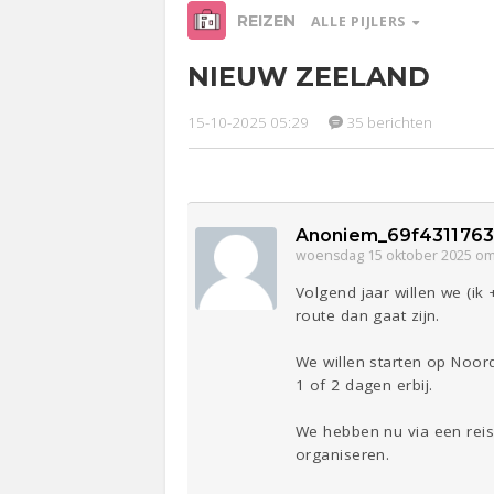
REIZEN
ALLE PIJLERS
NIEUW ZEELAND
Relaties
Werk &
Ge
Studie
15-10-2025 05:29
35 berichten
Entertainment
Lijf & Lijn
Sport
Contact
Anoniem_69f431176
woensdag 15 oktober 2025 om
Volgend jaar willen we (i
route dan gaat zijn.
We willen starten op Noord
1 of 2 dagen erbij.
We hebben nu via een reis
organiseren.