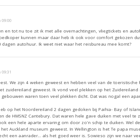
 09:00
n en tot nu toe zit ik met alle overnachtingen, vliegtickets en a
oedkoper kunnen maar daar heb ik ook voor comfort gekozen dus da
 dagen autohuur. Ik weet niet waar het reisbureau mee komt?
 09:31
est. We zijn 4 weken geweest en hebben veel van de toeristische h
et zuidereiland geweest. Ik vond veel plekken op het Zuidereiland 
e gebouwen waren toen veel plekken dicht. Dat was nogal een apar
heb op het Noordereiland 2 dagen gedoken bij Paihia- Bay of Islan
en de HMSNZ Cantebury. Dat waren hele gave duiken met veel te z
ok een hele aparte ervaring om door zo'n schip te duiken. Wel de
r het Auckland museum geweest. In Wellington is het Te papa mus
 echt een aanrader... als het goed weer is. Sowieso zijn we naar 