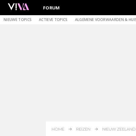
FORUM
NIEUWE TOPICS
ACTIEVE TOPICS
ALGEMENE VOORWAARDEN & HUI
HOME
REIZEN
NIEUW ZEELAND