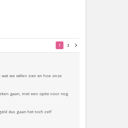
Actueel
Oekraïne
1
2
Thuis
Klussen
Lezen
t wat we willen zien en hoe onze
4 weken gaan, met een optie voor nog
eld dus gaan het toch zelf