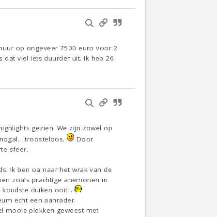
utohuur op ongeveer 7500 euro voor 2
t viel iets duurder uit. Ik heb 26
ighlights gezien. We zijn zowel op
nogal... troosteloos.
Door
te sfeer.
ds. Ik ben oa naar het wrak van de
ien zoals prachtige anemonen in
 koudste duiken ooit...
eum echt een aanrader.
veel mooie plekken geweest met