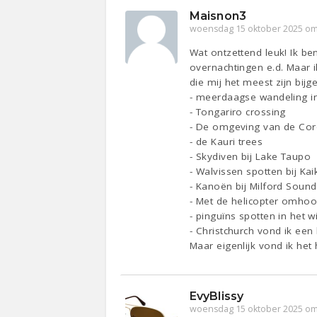
Maisnon3
woensdag 15 oktober 2025 om
Wat ontzettend leuk! Ik be
overnachtingen e.d. Maar 
die mij het meest zijn bijg
- meerdaagse wandeling in
- Tongariro crossing
- De omgeving van de Co
- de Kauri trees
- Skydiven bij Lake Taupo
- Walvissen spotten bij Kai
- Kanoën bij Milford Sound
- Met de helicopter omhoo
- pinguïns spotten in het w
- Christchurch vond ik een
Maar eigenlijk vond ik het
EvyBlissy
woensdag 15 oktober 2025 om