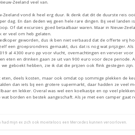
 Nieuw-Zeeland veel van.
-Zeeland vond ik heel erg duur. Ik denk dat dit de duurste reis ooi
r dag. En dan deden wij geen hele rare dingen. Bij veel landen is
oop. Of dat excursies goed betaalbaar waren. Maar in Nieuw-Zeelan
 ik er veel om heb gelaten.
edkoper geworden, dus ik ben niet verbaasd dat de offerte vrij h
 zelf een groepsrondreis gemaakt, dus dat is nog wat prijziger. Als 
019 al 4300 euro pp voor vlucht, overnachtingen en vervoer voor 2
en eten en drinken gaan ze uit van 900 euro voor deze periode. Al
e we geboekt hebben, zie ik dat die prijzen ook flink gestegen zijn.
it eten, deels kosten, maar ook omdat op sommige plekken de keuz
lden dan iets bij een grotere supermarkt, daar hadden ze veel 
aalbaar en lekker. Overal was wel een koelkastje en op veel plek
wat borden en bestek aangeschaft. Als je met een camper gaat reiz
an had mijn ex zich ook moeiteloos een Mercedes kunnen veroorloven.