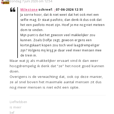
zondag 7 juni 2026 om 12:54
Milestone
schreef:
↑
07-06-2026 12:51
Ja sorrie hoor, dat ik niet weet dat het ook met een
selfie mag. Er staat pasfoto, dan denk ik dus ook dat
het een pasfoto moet zijn. Hoef je me nog niet meteen
dom te vinden.
Mijn punt is dat het gewoon veel makkelijker zou
kunnen. Zoals Dolfje zegt, gewoon ergens een
kortingskaart kopen zou toch veel laagdrempeliger
zijn? Volgens mij krijg je daar veel meer mensen mee
de trein in.
Maar wat jij als makkelijker ervaart vind ik dan weer
hoogdrempelig ik denk dat “ze” het nooit goed kunnen
doen.
Overigens is de verwachting dat, ook op deze manier,
ze al snel boven het maximale aantal mensen zit dus
nog meer mensen is niet echt een optie.
Liefhebben
is meer
lief