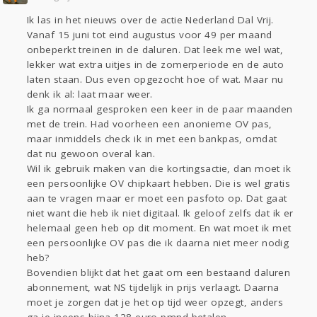
Sport
Contact
Viva zoekt
Aangeboden
Ik las in het nieuws over de actie Nederland Dal Vrij.
Gevraagd
Horen
Doen
Zien
Vanaf 15 juni tot eind augustus voor 49 per maand
Lezen
onbeperkt treinen in de daluren. Dat leek me wel wat,
lekker wat extra uitjes in de zomerperiode en de auto
laten staan. Dus even opgezocht hoe of wat. Maar nu
denk ik al: laat maar weer.
Ik ga normaal gesproken een keer in de paar maanden
met de trein. Had voorheen een anonieme OV pas,
maar inmiddels check ik in met een bankpas, omdat
dat nu gewoon overal kan.
Wil ik gebruik maken van die kortingsactie, dan moet ik
een persoonlijke OV chipkaart hebben. Die is wel gratis
aan te vragen maar er moet een pasfoto op. Dat gaat
niet want die heb ik niet digitaal. Ik geloof zelfs dat ik er
helemaal geen heb op dit moment. En wat moet ik met
een persoonlijke OV pas die ik daarna niet meer nodig
heb?
Bovendien blijkt dat het gaat om een bestaand daluren
abonnement, wat NS tijdelijk in prijs verlaagt. Daarna
moet je zorgen dat je het op tijd weer opzegt, anders