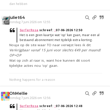
dan hebben
juliet64
zondag 7 juni 2026 om 12:55
SurferRosa
schreef:
↑
07-06-2026 12:50
Het is een geen kaartje wat ‘op’ kan gaan, maar een al
bestaand abonnement met tijdelijk extra korting.
Nouja op de site waar TO naar verwijst lees ik dit:
Verkrijgbaar vanaf 15 juni voor slechts €49 per maand!
OP=OP
Wat op zich al raar is, want hoe kunnen dit soort
tijdelijke acties nou 'op' gaan.
Nothing happens for a reason
OhMellie
zondag 7 juni 2026 om 12:56
SurferRosa
schreef:
↑
07-06-2026 12:48