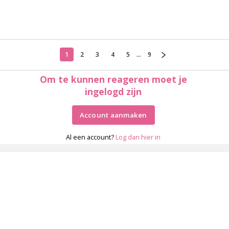
1
2
3
4
5
...
9
Om te kunnen reageren moet je
ingelogd zijn
Account aanmaken
Al een account?
Log dan hier in