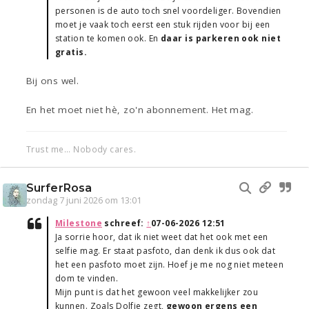
personen is de auto toch snel voordeliger. Bovendien
moet je vaak toch eerst een stuk rijden voor bij een
station te komen ook. En
daar is parkeren ook niet
gratis.
Bij ons wel.
En het moet niet hè, zo'n abonnement. Het mag.
Trust me... Nobody cares.
SurferRosa
zondag 7 juni 2026 om 13:01
Milestone
schreef:
↑
07-06-2026 12:51
Ja sorrie hoor, dat ik niet weet dat het ook met een
selfie mag. Er staat pasfoto, dan denk ik dus ook dat
het een pasfoto moet zijn. Hoef je me nog niet meteen
dom te vinden.
Mijn punt is dat het gewoon veel makkelijker zou
kunnen. Zoals Dolfje zegt,
gewoon ergens een