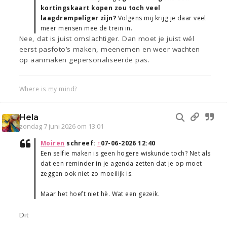
kortingskaart kopen zou toch veel
laagdrempeliger zijn?
Volgens mij krijg je daar veel
meer mensen mee de trein in.
Nee, dat is juist omslachtiger. Dan moet je juist wél
eerst pasfoto’s maken, meenemen en weer wachten
op aanmaken gepersonaliseerde pas.
Where is my mind?
Hela
zondag 7 juni 2026 om 13:01
Moiren
schreef:
↑
07-06-2026 12:40
Een selfie maken is geen hogere wiskunde toch? Net als
dat een reminder in je agenda zetten dat je op moet
zeggen ook niet zo moeilijk is.
Maar het hoeft niet hè. Wat een gezeik.
Dit