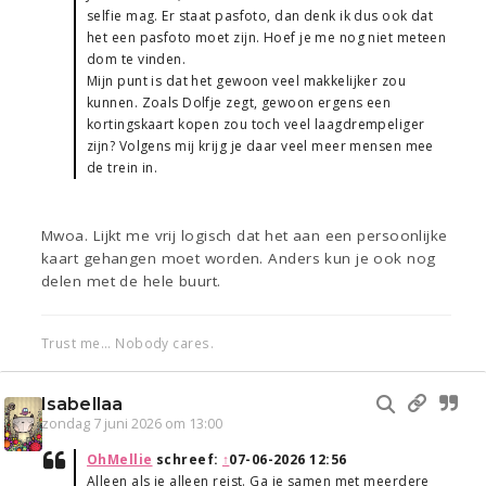
selfie mag. Er staat pasfoto, dan denk ik dus ook dat
het een pasfoto moet zijn. Hoef je me nog niet meteen
dom te vinden.
Mijn punt is dat het gewoon veel makkelijker zou
kunnen. Zoals Dolfje zegt, gewoon ergens een
kortingskaart kopen zou toch veel laagdrempeliger
zijn? Volgens mij krijg je daar veel meer mensen mee
de trein in.
Mwoa. Lijkt me vrij logisch dat het aan een persoonlijke
kaart gehangen moet worden. Anders kun je ook nog
delen met de hele buurt.
Trust me... Nobody cares.
Isabellaa
zondag 7 juni 2026 om 13:00
OhMellie
schreef:
↑
07-06-2026 12:56
Alleen als je alleen reist. Ga je samen met meerdere